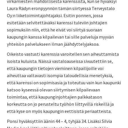
virkamiesten mahdollisesta karenssista, kun se hyväksyi
Laura Rädyn eronpyynnön tämän siirtyessä Terveystalo
Oy:n liiketoimintajohtajaksi. Esitin ponnen, jossa
esitetään selvitettäväksi karenssi tuleviin johtajien
sopimuksiin niin, että he eivät voi siirtyä suoraan
kaupungin kanssa kilpailevan tai sille palveluja myyvän
yhteisön palvelukseen ilman jäähdyttelyjaksoa.
Oikeisto vastusti karenssia varoitellen sen aiheuttamista
isoista kuluista. Näissä vastaloauseissa sivuutettiin se,
että kaupungin tietojen vieminen kilpailijoille voi
aiheuttaa valtavasti isompia taloudellisia menetyksiä,
että karenssi on sopimisasia ja toteutuu vain kun kaupunki
katsoo kyseessä olevan siirtymisen kilpailevaan
toimintaa, että kaupunginjohtajien palkkatason
korkeutta on jo perusteltu työhön liittyvillä riskeillä ja
että kyse on myös kaupungin eettisistä periaatteista.
Ponsi hyväksyttiin äänin 44 – 4, tyhjää 34. Lisäksi Silvia