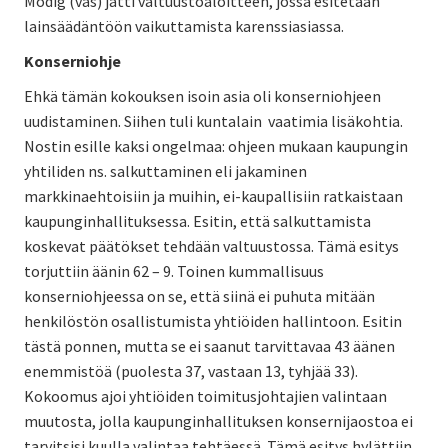
Modig (vas) jätti valtuustoaloitteen, jossa esitetään
lainsäädäntöön vaikuttamista karenssiasiassa.
Konserniohje
Ehkä tämän kokouksen isoin asia oli konserniohjeen
uudistaminen. Siihen tuli kuntalain vaatimia lisäkohtia.
Nostin esille kaksi ongelmaa: ohjeen mukaan kaupungin
yhtiliden ns. salkuttaminen eli jakaminen
markkinaehtoisiin ja muihin, ei-kaupallisiin ratkaistaan
kaupunginhallituksessa. Esitin, että salkuttamista
koskevat päätökset tehdään valtuustossa. Tämä esitys
torjuttiin äänin 62 – 9. Toinen kummallisuus
konserniohjeessa on se, että siinä ei puhuta mitään
henkilöstön osallistumista yhtiöiden hallintoon. Esitin
tästä ponnen, mutta se ei saanut tarvittavaa 43 äänen
enemmistöä (puolesta 37, vastaan 13, tyhjää 33).
Kokoomus ajoi yhtiöiden toimitusjohtajien valintaan
muutosta, jolla kaupunginhallituksen konsernijaostoa ei
tarvitsisi kuulla valintaa tehtäessä. Tämä esitys hylättiin.