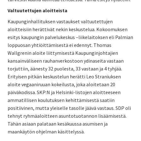
Valtuutettujen aloitteista
Kaupunginhallituksen vastaukset valtuutettujen
aloitteisiin herättivät nekin keskustelua. Kokoomuksen
esitys kaupungin palvelukeskus –liikelaitoksen eli Palmian
loppuosan yhtiöittämisestä ei edennyt. Thomas
Wallgrenin aloite liittymisestä Kaupunginjohtajien
kansainväliseen rauhanverkostoon ydinaseita vastaan
torjuttiin, äänesty 32 puolesta, 33 vastaan ja 4 tyhjää.
Erityisen pitkän keskustelun herätti Leo Straniuksen
aloite vegaaniruuan kokeilusta, joka aloitetaan 20
päiväkodissa. SKP:N ja Helsinki-listojen aloitteeseen
ammatillisen koulutuksen kehittämisestä saatiin
positiivinen, mutta yleiselle tasolle jäävä vastaus. SDP oli
tehnyt ryhmäaloitteen asuntotuotannon lisäämisestä.
Tähän asiaan palataan kesäkuussa asumisen ja
maankäytön ohjelman käsittelyssä.