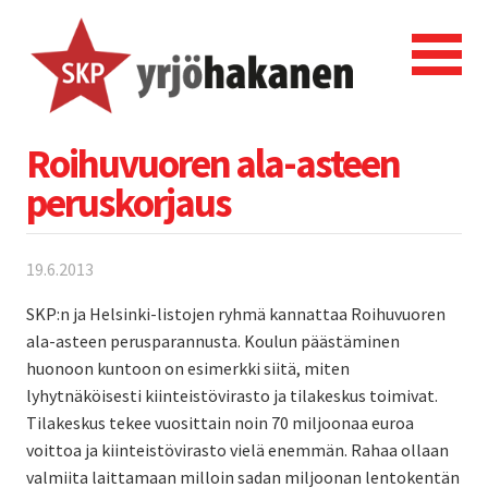
Roihuvuoren ala-asteen
peruskorjaus
19.6.2013
SKP:n ja Helsinki-listojen ryhmä kannattaa Roihuvuoren
ala-asteen perusparannusta. Koulun päästäminen
huonoon kuntoon on esimerkki siitä, miten
lyhytnäköisesti kiinteistövirasto ja tilakeskus toimivat.
Tilakeskus tekee vuosittain noin 70 miljoonaa euroa
voittoa ja kiinteistövirasto vielä enemmän. Rahaa ollaan
valmiita laittamaan milloin sadan miljoonan lentokentän