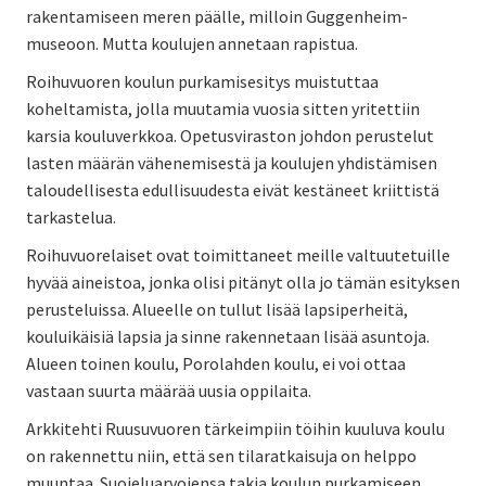
rakentamiseen meren päälle, milloin Guggenheim-
museoon. Mutta koulujen annetaan rapistua.
Roihuvuoren koulun purkamisesitys muistuttaa
koheltamista, jolla muutamia vuosia sitten yritettiin
karsia kouluverkkoa. Opetusviraston johdon perustelut
lasten määrän vähenemisestä ja koulujen yhdistämisen
taloudellisesta edullisuudesta eivät kestäneet kriittistä
tarkastelua.
Roihuvuorelaiset ovat toimittaneet meille valtuutetuille
hyvää aineistoa, jonka olisi pitänyt olla jo tämän esityksen
perusteluissa. Alueelle on tullut lisää lapsiperheitä,
kouluikäisiä lapsia ja sinne rakennetaan lisää asuntoja.
Alueen toinen koulu, Porolahden koulu, ei voi ottaa
vastaan suurta määrää uusia oppilaita.
Arkkitehti Ruusuvuoren tärkeimpiin töihin kuuluva koulu
on rakennettu niin, että sen tilaratkaisuja on helppo
muuntaa. Suojeluarvojensa takia koulun purkamiseen