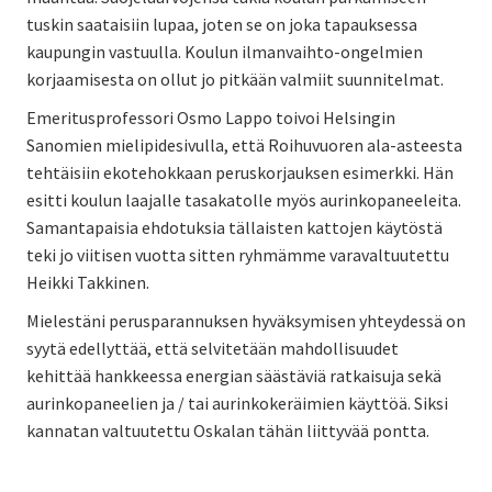
tuskin saataisiin lupaa, joten se on joka tapauksessa
kaupungin vastuulla. Koulun ilmanvaihto-ongelmien
korjaamisesta on ollut jo pitkään valmiit suunnitelmat.
Emeritusprofessori Osmo Lappo toivoi Helsingin
Sanomien mielipidesivulla, että Roihuvuoren ala-asteesta
tehtäisiin ekotehokkaan peruskorjauksen esimerkki. Hän
esitti koulun laajalle tasakatolle myös aurinkopaneeleita.
Samantapaisia ehdotuksia tällaisten kattojen käytöstä
teki jo viitisen vuotta sitten ryhmämme varavaltuutettu
Heikki Takkinen.
Mielestäni perusparannuksen hyväksymisen yhteydessä on
syytä edellyttää, että selvitetään mahdollisuudet
kehittää hankkeessa energian säästäviä ratkaisuja sekä
aurinkopaneelien ja / tai aurinkokeräimien käyttöä. Siksi
kannatan valtuutettu Oskalan tähän liittyvää pontta.