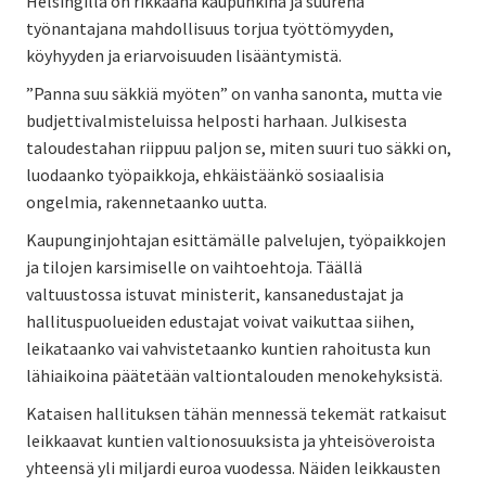
Helsingillä on rikkaana kaupunkina ja suurena
työnantajana mahdollisuus torjua työttömyyden,
köyhyyden ja eriarvoisuuden lisääntymistä.
”Panna suu säkkiä myöten” on vanha sanonta, mutta vie
budjettivalmisteluissa helposti harhaan. Julkisesta
taloudestahan riippuu paljon se, miten suuri tuo säkki on,
luodaanko työpaikkoja, ehkäistäänkö sosiaalisia
ongelmia, rakennetaanko uutta.
Kaupunginjohtajan esittämälle palvelujen, työpaikkojen
ja tilojen karsimiselle on vaihtoehtoja. Täällä
valtuustossa istuvat ministerit, kansanedustajat ja
hallituspuolueiden edustajat voivat vaikuttaa siihen,
leikataanko vai vahvistetaanko kuntien rahoitusta kun
lähiaikoina päätetään valtiontalouden menokehyksistä.
Kataisen hallituksen tähän mennessä tekemät ratkaisut
leikkaavat kuntien valtionosuuksista ja yhteisöveroista
yhteensä yli miljardi euroa vuodessa. Näiden leikkausten