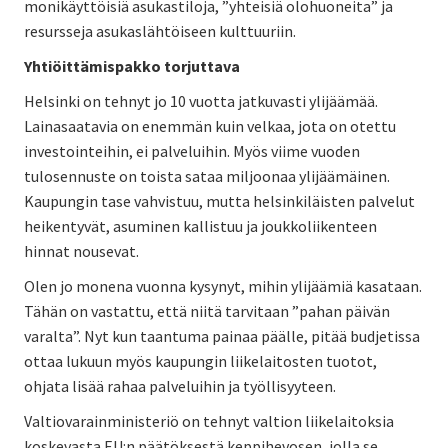
monikäyttöisiä asukastiloja, ”yhteisiä olohuoneita” ja
resursseja asukaslähtöiseen kulttuuriin.
Yhtiöittämispakko torjuttava
Helsinki on tehnyt jo 10 vuotta jatkuvasti ylijäämää.
Lainasaatavia on enemmän kuin velkaa, jota on otettu
investointeihin, ei palveluihin. Myös viime vuoden
tulosennuste on toista sataa miljoonaa ylijäämäinen.
Kaupungin tase vahvistuu, mutta helsinkiläisten palvelut
heikentyvät, asuminen kallistuu ja joukkoliikenteen
hinnat nousevat.
Olen jo monena vuonna kysynyt, mihin ylijäämiä kasataan.
Tähän on vastattu, että niitä tarvitaan ”pahan päivän
varalta”. Nyt kun taantuma painaa päälle, pitää budjetissa
ottaa lukuun myös kaupungin liikelaitosten tuotot,
ohjata lisää rahaa palveluihin ja työllisyyteen.
Valtiovarainministeriö on tehnyt valtion liikelaitoksia
koskevasta EU:n päätöksestä keppihevosen, jolla se