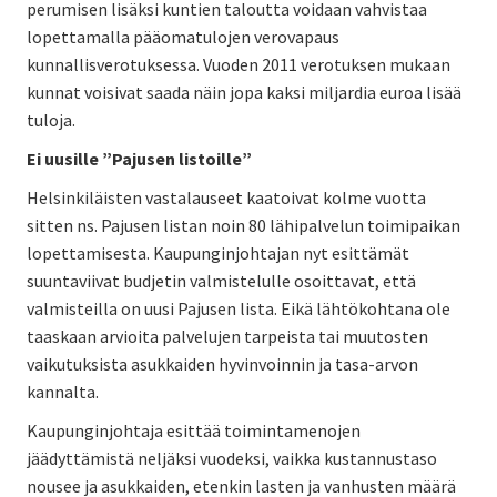
perumisen lisäksi kuntien taloutta voidaan vahvistaa
lopettamalla pääomatulojen verovapaus
kunnallisverotuksessa. Vuoden 2011 verotuksen mukaan
kunnat voisivat saada näin jopa kaksi miljardia euroa lisää
tuloja.
Ei uusille ”Pajusen listoille”
Helsinkiläisten vastalauseet kaatoivat kolme vuotta
sitten ns. Pajusen listan noin 80 lähipalvelun toimipaikan
lopettamisesta. Kaupunginjohtajan nyt esittämät
suuntaviivat budjetin valmistelulle osoittavat, että
valmisteilla on uusi Pajusen lista. Eikä lähtökohtana ole
taaskaan arvioita palvelujen tarpeista tai muutosten
vaikutuksista asukkaiden hyvinvoinnin ja tasa-arvon
kannalta.
Kaupunginjohtaja esittää toimintamenojen
jäädyttämistä neljäksi vuodeksi, vaikka kustannustaso
nousee ja asukkaiden, etenkin lasten ja vanhusten määrä