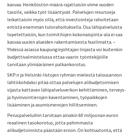
kasvaa. Henkilöstön määrä rajattaisiin viime vuoden
tasolle, vaikka työt lisääntyvät. Palvelujen resursseja
leikattaisiin myös sillä, että investointeja rahoitetaan
entistä enemmän tulorahoituksella. Osa lähipalveluista
lopetettaisiin, kun toimitilojen kokonaispinta-ala ei saa
kasvaa uusien alueiden rakentamisesta huolimatta. –
Yhdessä asiassa kaupunginjohtajan linjasta voi kuitenkin
budjettivalmistelussa ottaa vaarin: työntekijöille
tarvitaan ylimääräinen palkankorotus.
SKP:n ja Helsinki-listojen ryhmän mielestä talousarvion
lähtökohdaksi pitää ottaa palvelujen alibudjetoimisen
sijasta kattavan lähipalveluverkon kehittäminen, terveys-
ja hyvinvointierojen kaventaminen, työpaikkojen
lisääminen ja asumismenojen hillitseminen.
Peruspalveluihin tarvitaan ainakin 60 miljoonan euron
reaalinen tasokorotus, jotta pahimmasta
alibudjetoinnista päästään eroon. On kohtuutonta, että