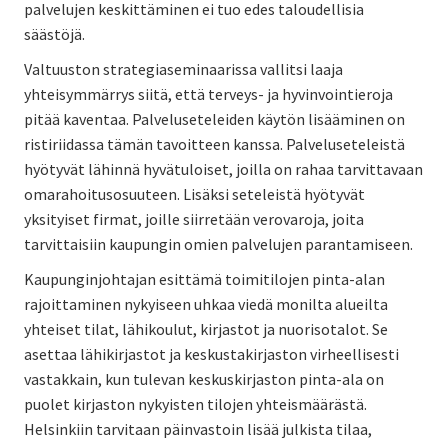
palvelujen keskittäminen ei tuo edes taloudellisia
säästöjä.
Valtuuston strategiaseminaarissa vallitsi laaja
yhteisymmärrys siitä, että terveys- ja hyvinvointieroja
pitää kaventaa. Palveluseteleiden käytön lisääminen on
ristiriidassa tämän tavoitteen kanssa. Palveluseteleistä
hyötyvät lähinnä hyvätuloiset, joilla on rahaa tarvittavaan
omarahoitusosuuteen. Lisäksi seteleistä hyötyvät
yksityiset firmat, joille siirretään verovaroja, joita
tarvittaisiin kaupungin omien palvelujen parantamiseen.
Kaupunginjohtajan esittämä toimitilojen pinta-alan
rajoittaminen nykyiseen uhkaa viedä monilta alueilta
yhteiset tilat, lähikoulut, kirjastot ja nuorisotalot. Se
asettaa lähikirjastot ja keskustakirjaston virheellisesti
vastakkain, kun tulevan keskuskirjaston pinta-ala on
puolet kirjaston nykyisten tilojen yhteismäärästä.
Helsinkiin tarvitaan päinvastoin lisää julkista tilaa,