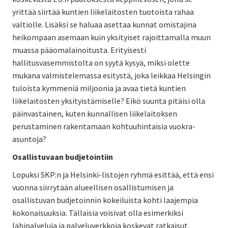
yrittää siirtää kuntien liikelaitosten tuotoista rahaa
valtiolle. Lisäksi se haluaa asettaa kunnat omistajina
heikompaan asemaan kuin yksityiset rajoittamalla muun
muassa pääomalainoitusta. Erityisesti
hallitusvasemmistolta on syytä kysyä, miksi olette
mukana valmistelemassa esitystä, joka leikkaa Helsingin
tuloista kymmeniä miljoonia ja avaa tietä kuntien
liikelaitosten yksityistämiselle? Eikö suunta pitäisi olla
päinvastainen, kuten kunnallisen liikelaitoksen
perustaminen rakentamaan kohtuuhintaisia vuokra-
asuntoja?
Osallistuvaan budjetointiin
Lopuksi SKP:n ja Helsinki-listojen ryhmä esittää, että ensi
vuonna siirrytään alueellisen osallistumisen ja
osallistuvan budjetoinnin kokeiluista kohti laajempia
kokonaisuuksia. Tällaisia voisivat olla esimerkiksi
lähipalveluja ja palveluverkkoja koskevat ratkaisut.