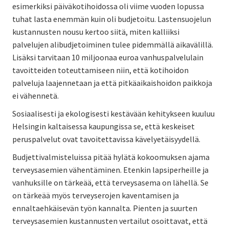
esimerkiksi päiväkotihoidossa oli viime vuoden lopussa
tuhat lasta enemmän kuin oli budjetoitu. Lastensuojelun
kustannusten nousu kertoo siitä, miten kalliiksi
palvelujen alibudjetoiminen tulee pidemmällä aikavälillä.
Lisäksi tarvitaan 10 miljoonaa euroa vanhuspalvelulain
tavoitteiden toteuttamiseen niin, että kotihoidon
palveluja laajennetaan ja että pitkäaikaishoidon paikkoja
ei vähennetä.
Sosiaalisesti ja ekologisesti kestävään kehitykseen kuuluu
Helsingin kaltaisessa kaupungissa se, että keskeiset
peruspalvelut ovat tavoitettavissa kävelyetäisyydellä.
Budjettivalmisteluissa pitää hylätä kokoomuksen ajama
terveysasemien vähentäminen. Etenkin lapsiperheille ja
vanhuksille on tärkeää, että terveysasema on lähellä. Se
on tärkeää myös terveyserojen kaventamisen ja
ennaltaehkäisevän työn kannalta. Pienten ja suurten
terveysasemien kustannusten vertailut osoittavat, että