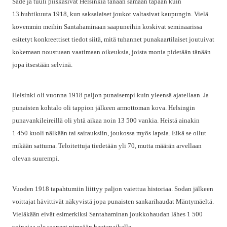
Sade ja tuuli piiskasivat Helsinkiä tänään samaan tapaan kuin
13.huhtikuuta 1918, kun saksalaiset joukot valtasivat kaupungin. Vielä
kovemmin meihin Santahaminaan saapuneihin koskivat seminaarissa
esitetyt konkreettiset tiedot siitä, mitä tuhannet punakaartilaiset joutuivat
kokemaan noustuaan vaatimaan oikeuksia, joista monia pidetään tänään
jopa itsestään selvinä.
Helsinki oli vuonna 1918 paljon punaisempi kuin yleensä ajatellaan. Ja
punaisten kohtalo oli tappion jälkeen armottoman kova. Helsingin
punavankileireillä oli yhtä aikaa noin 13 500 vankia. Heistä ainakin
1 450 kuoli nälkään tai sairauksiin, joukossa myös lapsia. Eikä se ollut
mikään sattuma. Teloitettuja tiedetään yli 70, mutta määrän arvellaan
olevan suurempi.
Vuoden 1918 tapahtumiin liittyy paljon vaiettua historiaa. Sodan jälkeen
voittajat hävittivät näkyvistä jopa punaisten sankarihaudat Mäntymäeltä.
Vieläkään eivät esimerkiksi Santahaminan joukkohaudan lähes 1 500
vainajaa ole saaneet nimeään hautapaikalle.