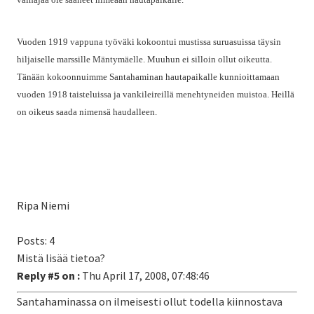
Vuoden 1919 vappuna työväki kokoontui mustissa suruasuissa täysin
hiljaiselle marssille Mäntymäelle. Muuhun ei silloin ollut oikeutta.
Tänään kokoonnuimme Santahaminan hautapaikalle kunnioittamaan
vuoden 1918 taisteluissa ja vankileireillä menehtyneiden muistoa. Heillä
on oikeus saada nimensä haudalleen.
Ripa Niemi
Posts: 4
Mistä lisää tietoa?
Reply #5 on :
Thu April 17, 2008, 07:48:46
Santahaminassa on ilmeisesti ollut todella kiinnostava