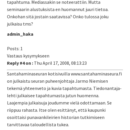
tapahtuma. Mediassakin se noteerattiin. Mutta
seminaarin alustuksista en huomannut juuri tietoa.
Onkohan sitä jostain saatavissa? Onko tulossa joku
julkaisu tms?
admin_haka
Posts: 1
Vastaus kysymykseen
Reply #4 on :
Thu April 17, 2008, 08:13:23
Santahaminaseuran kotisivuilla www.santahaminaseura.fi
on julkaistu seuran puheenjohtaja Jarmo Niemisen
tekemä yhteenveto ja kuvia tapahtumasta. Tiedonantaja-
lehti julkaisee tapahtumasta jutun huomenna.
Laajempia julkaisuja joudumme vielä odottamaan. Se
riippuu rahasta. Itse olen esittänyt, että kaupunki
osoittaisi punavankileirien historian tutkimiseen
tarvittavaa taloudellista tukea.