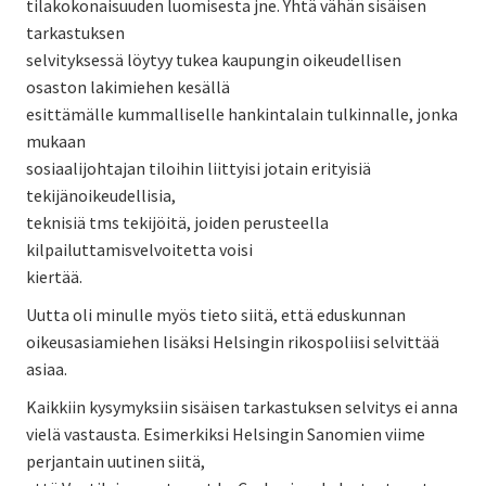
tilakokonaisuuden luomisesta jne. Yhtä vähän sisäisen
tarkastuksen
selvityksessä löytyy tukea kaupungin oikeudellisen
osaston lakimiehen kesällä
esittämälle kummalliselle hankintalain tulkinnalle, jonka
mukaan
sosiaalijohtajan tiloihin liittyisi jotain erityisiä
tekijänoikeudellisia,
teknisiä tms tekijöitä, joiden perusteella
kilpailuttamisvelvoitetta voisi
kiertää.
Uutta oli minulle myös tieto siitä, että eduskunnan
oikeusasiamiehen lisäksi Helsingin rikospoliisi selvittää
asiaa.
Kaikkiin kysymyksiin sisäisen tarkastuksen selvitys ei anna
vielä vastausta. Esimerkiksi Helsingin Sanomien viime
perjantain uutinen siitä,