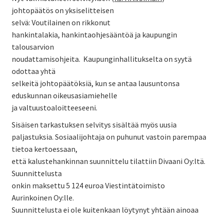
johtopäätös on yksiselitteisen
selvä: Voutilainen on rikkonut
hankintalakia, hankintaohjesääntöä ja kaupungin
talousarvion
noudattamisohjeita. Kaupunginhallitukselta on syytä
odottaa yhtä
selkeitä johtopäätöksiä, kun se antaa lausuntonsa
eduskunnan oikeusasiamiehelle
ja valtuustoaloitteeseeni.
Sisäisen tarkastuksen selvitys sisältää myös uusia
paljastuksia. Sosiaalijohtaja on puhunut vastoin parempaa
tietoa kertoessaan,
että kalustehankinnan suunnittelu tilattiin Divaani Oy:ltä.
Suunnittelusta
onkin maksettu 5 124 euroa Viestintätoimisto
Aurinkoinen Oy:lle.
Suunnittelusta ei ole kuitenkaan löytynyt yhtään ainoaa