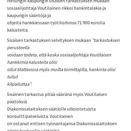
Helsingin kaupungin sisäisen tarkastuksen mukaan
sosiaalijohtaja Voutilainen rikkoi hankintalakia ja
kaupungin sääntöjä ja
ohjeita hankkiessaan työtiloihinsa 71 900 eurolla
kalusteita.
Sisäisen tarkastuksen selvityksen mukaan
”tarkastuksen
perusteella
voidaan todeta, että koska sosiaalijohtaja Voutilaisen
hankkimia kalusteita olisi
ollut tilattavissa myös muilta toimittajilta, hankinta olisi
tullut
kilpailuttaa”
.
Sisäinen tarkastus pitää vääränä myös Voutilaisen
päätöksiä
Diakonissalaitoksen säätiölle ulkoistetuista
konsulttipalveluista. Voutilainen
on ostanut entisen työnantajansa Diakonissalaitoksen
piiriin kuuluvalle säätiöltä