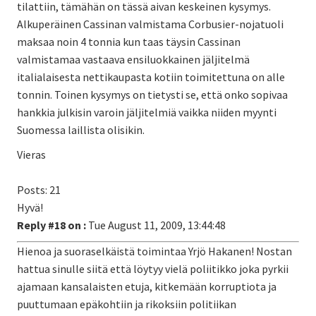
tilattiin, tämähän on tässä aivan keskeinen kysymys.
Alkuperäinen Cassinan valmistama Corbusier-nojatuoli
maksaa noin 4 tonnia kun taas täysin Cassinan
valmistamaa vastaava ensiluokkainen jäljitelmä
italialaisesta nettikaupasta kotiin toimitettuna on alle
tonnin. Toinen kysymys on tietysti se, että onko sopivaa
hankkia julkisin varoin jäljitelmiä vaikka niiden myynti
Suomessa laillista olisikin.
Vieras
Posts: 21
Hyvä!
Reply #18 on :
Tue August 11, 2009, 13:44:48
Hienoa ja suoraselkäistä toimintaa Yrjö Hakanen! Nostan
hattua sinulle siitä että löytyy vielä poliitikko joka pyrkii
ajamaan kansalaisten etuja, kitkemään korruptiota ja
puuttumaan epäkohtiin ja rikoksiin politiikan