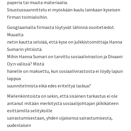
paperia tai muuta materiaalia.
Sisustussuunnittelu ei myöskään kuulu lainkaan kyseisen
firman toimialoihin.
Googlaamalla firmasta löytyvät lähinnä osoitetiedot.
Muualta
netin kautta selviää, että kyse on julkkistoimittaja Hanna
Sumarin yhtiöstä.
Mihin Hanna Sumari on tarvittu sosiaaliviraston ja Divaani
Oy:n välissä? Mistä
hänelle on maksettu, kun sosiaalivirastosta ei löydy lapun
lappua
suunnitelmista eikä edes eriteltyä laskua?
Mielenkiintoista on sekin, että sisäinen tarkastus ei ole
antanut mitään merkitystä sosiaalijohtajan jälkikäteen
esittämillä selityksille
sairastumisestaan, yhden sijaisensa sairastumisesta,
uudenlaisen