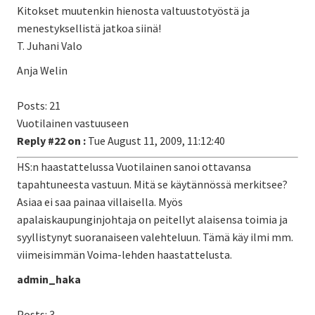
Kitokset muutenkin hienosta valtuustotyöstä ja
menestyksellistä jatkoa siinä!
T. Juhani Valo
Anja Welin
Posts: 21
Vuotilainen vastuuseen
Reply #22 on :
Tue August 11, 2009, 11:12:40
HS:n haastattelussa Vuotilainen sanoi ottavansa
tapahtuneesta vastuun. Mitä se käytännössä merkitsee?
Asiaa ei saa painaa villaisella. Myös
apalaiskaupunginjohtaja on peitellyt alaisensa toimia ja
syyllistynyt suoranaiseen valehteluun. Tämä käy ilmi mm.
viimeisimmän Voima-lehden haastattelusta.
admin_haka
Posts: 3