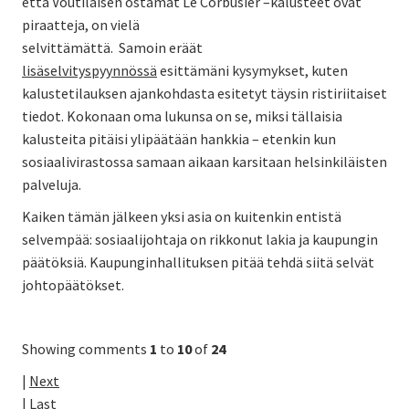
että Voutilaisen ostamat Le Corbusier –kalusteet ovat
piraatteja, on vielä
selvittämättä. Samoin eräät
lisäselvityspyynnössä
esittämäni kysymykset, kuten
kalustetilauksen ajankohdasta esitetyt täysin ristiriitaiset
tiedot. Kokonaan oma lukunsa on se, miksi tällaisia
kalusteita pitäisi ylipäätään hankkia – etenkin kun
sosiaalivirastossa samaan aikaan karsitaan helsinkiläisten
palveluja.
Kaiken tämän jälkeen yksi asia on kuitenkin entistä
selvempää: sosiaalijohtaja on rikkonut lakia ja kaupungin
päätöksiä. Kaupunginhallituksen pitää tehdä siitä selvät
johtopäätökset.
Showing comments
1
to
10
of
24
|
Next
|
Last