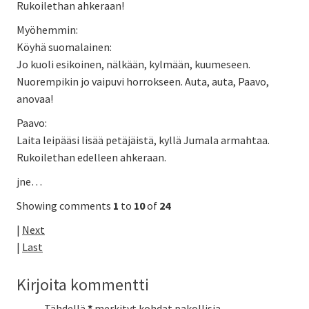
Rukoilethan ahkeraan!
Myöhemmin:
Köyhä suomalainen:
Jo kuoli esikoinen, nälkään, kylmään, kuumeseen.
Nuorempikin jo vaipuvi horrokseen. Auta, auta, Paavo,
anovaa!
Paavo:
Laita leipääsi lisää petäjäistä, kyllä Jumala armahtaa.
Rukoilethan edelleen ahkeraan.
jne…
Showing comments
1
to
10
of
24
|
Next
|
Last
Kirjoita kommentti
Tähdellä
*
merkityt kohdat pakollisia