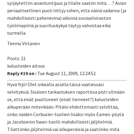
syrjäytettiin asiantuntijuus ja tilalle saatiin mitä …? Asian
periaatteellinen puoli liittyy siihen, että näinä vaikeina (ja
mahdollisesti pahenevina) aikoina sosiaaliviraston
työilmapiiriä ja suorituskykyä täytyy vahvistaa eikä
turmella.
Teemu Virtanen
Posts: 21
kalusteiden aitous
Reply #19 on :
Tue August 11, 2009, 12:24:52
Hyvä Yrjö! Olet oikealla asialla tässä vaatiessasi
selvityksiä. Sisäisen tarkastuksen raportissa pisti silmään
se, että eivät puuttuneet (eivät tienneet?) kalusteiden
alkuperään mitenkään. Pitäisi ehdottomasti selvittää,
onko näiden Corbusier-tuolien lisäksi myös Eames-pöytä
ja Jacobsenin Swan-tuolit mahdollisesti jäljitelmiä.
Tilattiinko jäljitelmiä vai alkuperäisiä ja saatiinko mitä