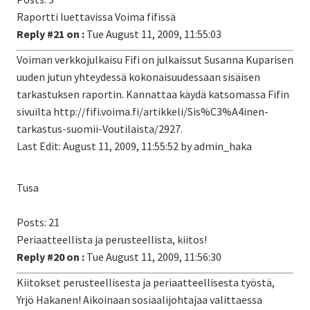
Raportti luettavissa Voima fifissä
Reply #21 on :
Tue August 11, 2009, 11:55:03
Voiman verkkojulkaisu Fifi on julkaissut Susanna Kuparisen
uuden jutun yhteydessä kokonaisuudessaan sisäisen
tarkastuksen raportin. Kannattaa käydä katsomassa Fifin
sivuilta http://fifi.voima.fi/artikkeli/Sis%C3%A4inen-
tarkastus-suomii-Voutilaista/2927.
Last Edit: August 11, 2009, 11:55:52 by admin_haka
Tusa
Posts: 21
Periaatteellista ja perusteellista, kiitos!
Reply #20 on :
Tue August 11, 2009, 11:56:30
Kiitokset perusteellisesta ja periaatteellisesta työstä,
Yrjö Hakanen! Aikoinaan sosiaalijohtajaa valittaessa