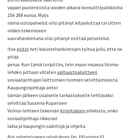
vajaan puolentoista vuoden aikana konsulttipalkkioita
156 268 euroa. Myös
nämä ostopalvelut olisi pitänyt kilpailuttaa tai sitten
niiden tekemiseen
suorahankintana olisi pitänyt esittää perustelut.
Itse
esitin
heti kalustehankintojen tultua julki, että ne
pitää
perua. Kun tämä torjuttiin, tein muun muassa Voima-
lehden juttuun viitaten
valtuustoaloitteen
sosiaalijohtajan laittomien toimien selvittämisestä.
Kaupunginjohtaja antoi
tämän jälkeen sisäiselle tarkastukselle tehtäväksi
selvittää Susanna Kuparisen
Voima-lehteen tekemän
kirjoituksen
johdosta, onko
sosiaalijohtaja rikkonut
lakia ja kaupungin sääntöjä ja ohjeita.
Nyt valmistuneen selvityksen (
ks. fifi.voima.fi
)