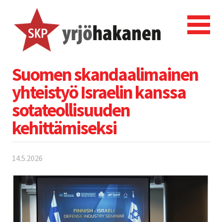
Suomen skandaalimainen
yhteistyö Israelin kanssa
sotateollisuuden
kehittämiseksi
14.5.2026