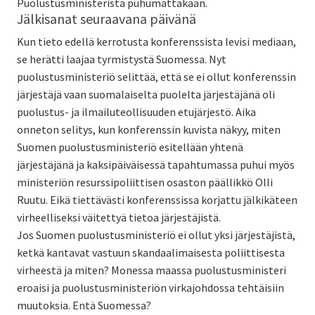
Puolustusministeristä puhumattakaan.
Jälkisanat seuraavana päivänä
Kun tieto edellä kerrotusta konferenssista levisi mediaan,
se herätti laajaa tyrmistystä Suomessa. Nyt
puolustusministeriö selittää, että se ei ollut konferenssin
järjestäjä vaan suomalaiselta puolelta järjestäjänä oli
puolustus- ja ilmailuteollisuuden etujärjestö. Aika
onneton selitys, kun konferenssin kuvista näkyy, miten
Suomen puolustusministeriö esitellään yhtenä
järjestäjänä ja kaksipäiväisessä tapahtumassa puhui myös
ministeriön resurssipoliittisen osaston päällikkö Olli
Ruutu. Eikä tiettävästi konferenssissa korjattu jälkikäteen
virheelliseksi väitettyä tietoa järjestäjistä.
Jos Suomen puolustusministeriö ei ollut yksi järjestäjistä,
ketkä kantavat vastuun skandaalimaisesta poliittisesta
virheestä ja miten? Monessa maassa puolustusministeri
eroaisi ja puolustusministeriön virkajohdossa tehtäisiin
muutoksia. Entä Suomessa?