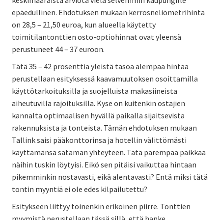
epäedullinen. Ehdotuksen mukaan kerrosneliömetrihinta
on 28,5 – 21,50 euroa, kun alueella käytetty
toimitilantonttien osto-optiohinnat ovat yleensä
perustuneet 44 – 37 euroon.
Tätä 35 – 42 prosenttia yleistä tasoa alempaa hintaa
perustellaan esityksessä kaavamuutoksen osoittamilla
käyttötarkoituksilla ja suojelluista makasiineista
aiheutuvilla rajoituksilla. Kyse on kuitenkin ostajien
kannalta optimaalisen hyvällä paikalla sijaitsevista
rakennuksista ja tonteista. Tämän ehdotuksen mukaan
Tallink saisi pääkonttorinsa ja hotellin välittömästi
käyttämänsä sataman yhteyteen. Tätä parempaa paikkaa
näihin tuskin löytyisi. Eikö sen pitäisi vaikuttaa hintaan
pikemminkin nostavasti, eikä alentavasti? Entä miksi tätä
tontin myyntiä ei ole edes kilpailutettu?
Esitykseen liittyy toinenkin erikoinen piirre. Tonttien
myymistä perustellaan tässä sillä, että hanke