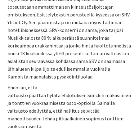
toteutetaan ammattimaisen kiinteistösijoittajan
omistukseen. Esittelytekstin perusteella kyseessä on SRV
Yhtiöt Oy. Sen pääomistaja on mukana myös Tallinnan
hotellibisneksessä. SRV-konserni on sama, joka tarjosi
Musiikkitalosta 80 % alkuperäistä suunnitelmaa
korkeampaa urakkahintaa ja jonka hinta huoltotunnelista
nousi 18 kuukaudessa yli 63 prosenttia. Tämän valtuuston
asialistan seuraavassa kohdassa sama SRV on saamassa
lähialueen kilpailijoita edullisemmalla vuokralla
Kampista maanalaista pysäköintiluolaa.
Ehdotan, että
valtuusto päättää hylätä ehdotuksen Sonckin makasiinien
ja tonttien vuokraamisesta osto-optiolla. Samalla
valtuusto edellyttää, että hallitus selvittää
mahdollisuuden tehdä pitkäaikainen sopimus tonttien
vuokraamisesta.