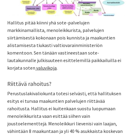
Hallitus pitää kiinni yhä sote-palvelujen
markkinamallista, menoleikkurista, palvelujen
siirtämisestä kokonaan pois kunnista ja maakuntien
alistamisesta tiukasti valtiovarainministeriön
komentoon. Sen tänään vastineestaan sote-
lautakunnalle julkisuuteen esittelemillä paikkailuilla ei
korjata soten
valuvikoja
.
Riittävä rahoitus?
Perustuslakivaliokunta totesi selvästi, että hallituksen
esitys ei turvaa maakuntien palvelujen riittävää
rahoitusta. Hallitus ei kuitenkaan suostu luopumaan
menoleikkurista vaan esittää siihen vain
joustoelementtejä. Menoleikkuri lievenisi vain laajan,
vähintään 8 maakuntaan ja yli 40 % asukkaista koskevan