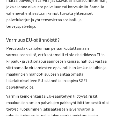
mutta palvelujen tarvitsijat saavat asiakassuunnitelman,
joka ei anna oikeutta palveluun tai korvauksiin. Samalla
vähenevät entisestään keinot turvata yhtenäiset
palveluketjut ja yhteensovittaa sosiaali- ja
terveyspalveluja.
Varmuus EU-säännöistä?
Perustuslakivaliokunnan peräänkuuluttamaan
varmuuteen siitä, että sotemalli ei ole ristiriidassa EU:n
kilpailu- ja valtionapusäännösten kanssa, hallitus vastaa
viittaamalla virkamiesten epävirallisiin keskusteluihin ja
maakuntien mahdollisuuteen antaa omalla
liikelaitokselleen EU-säännöksiin sopiva SGEI-
palveluvelvoite.
Varmin keino ehkäistä EU-sääntelyyn liittyvät riskit
maakuntien omien palvelujen pakkoyhtiöittämisestä olisi
tietysti luopuminen lakisääteisten ja verovaroilla
rahoitettujen sote-palvelujen markkinoistamisesta,