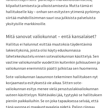
kilpailuttamisesta ja ulkoistamisesta. Mutta tämä ei
hallitukselle käy – onhan sen esitysten ytimenä pyrkimys
siirtää mahdollisimman suuri osa julkisista palveluista
yksityisille markkinoille.
Mitä sanovat valiokunnat – entä kansalaiset?
Hallitus ei halunnut esittää muutoksia täydentävinä
lakiesityksinä, joista olisi käyty eduskunnassa
lähetekeskustelu ennen sotevaliokunnan käsittelyä. Sen
vastine valiokunnalle vuodettiin kuitenkin julkisuuteen ja
valiokunnan enemmistö päätti julkistaa sen huomenna.
Sote-valiokunnan lausunnon tekeminen hallituksen nyt
korjaamasta esityksestä vie aikaa. Sitten sote-
valiokunnan esitys menee vielä perustuslakivaliokunnan
uuteen käsittelyyn. Nähtäväksi jää, tyytyykö se hallituksen
pieniin paikkailuihin. Se on joka tapauksessa selvää, että
tänä vuonna ei maakuntavaaleja pidetä. Paljon riippuu