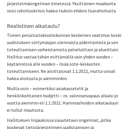
järjestelmäongelman ilmetessä. Yksittäinen maakunta
voisi rahoituskriisis hakea tiukoin ehdoin lisärahoitusta.
Realistinen aikataulu?
Toinen perustuslakivaliokunnan keskeinen vaatimus koski
uudistuksen siirtymäajan olennaista pidentämistä ja sen
toteuttamisen vaiheistamista palveluittain ja alueittain.
Hallitus vastaa tähän esittämällä vain yhden vuoden –
käytännössä alle vuoden – lisää sote-keskusten
toteuttamiseen. Ne aloittaisivat 1.1.2022, mutta voivat
hakea aloitusta jo aiemminkin.
Muilta osin – esimerkiksi asiakassetelit ja
henkilökohtainen budjetti – ns. valinnanvapaus alkaisi jo
vuotta aiemmin eli 1.1.2021. Hammashoidon aikatauluun
ei tullut muutosta.
Hallituksen linjauksissa sivuutetaan ongelmat, jotka
koskevat tietojärjestelmien uudistamisen ja