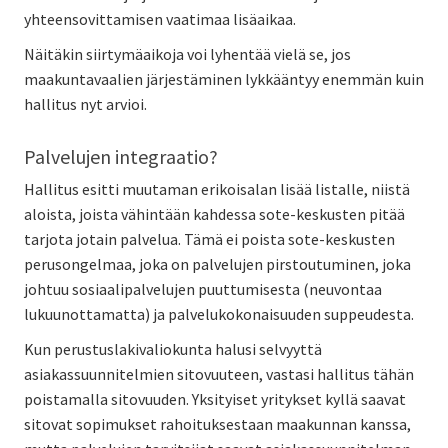
yhteensovittamisen vaatimaa lisäaikaa.
Näitäkin siirtymäaikoja voi lyhentää vielä se, jos
maakuntavaalien järjestäminen lykkääntyy enemmän kuin
hallitus nyt arvioi.
Palvelujen integraatio?
Hallitus esitti muutaman erikoisalan lisää listalle, niistä
aloista, joista vähintään kahdessa sote-keskusten pitää
tarjota jotain palvelua. Tämä ei poista sote-keskusten
perusongelmaa, joka on palvelujen pirstoutuminen, joka
johtuu sosiaalipalvelujen puuttumisesta (neuvontaa
lukuunottamatta) ja palvelukokonaisuuden suppeudesta.
Kun perustuslakivaliokunta halusi selvyyttä
asiakassuunnitelmien sitovuuteen, vastasi hallitus tähän
poistamalla sitovuuden. Yksityiset yritykset kyllä saavat
sitovat sopimukset rahoituksestaan maakunnan kanssa,