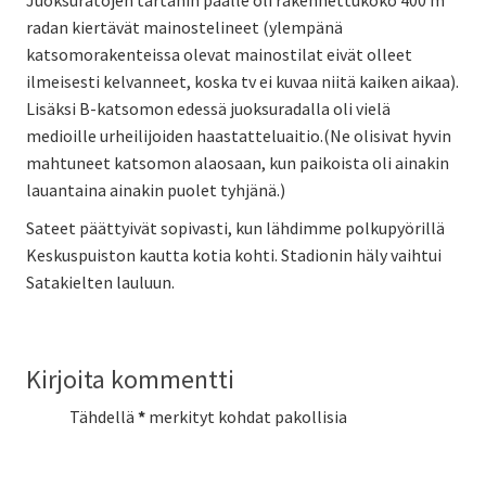
radan kiertävät mainostelineet (ylempänä
katsomorakenteissa olevat mainostilat eivät olleet
ilmeisesti kelvanneet, koska tv ei kuvaa niitä kaiken aikaa).
Lisäksi B-katsomon edessä juoksuradalla oli vielä
medioille urheilijoiden haastatteluaitio.(Ne olisivat hyvin
mahtuneet katsomon alaosaan, kun paikoista oli ainakin
lauantaina ainakin puolet tyhjänä.)
Sateet päättyivät sopivasti, kun lähdimme polkupyörillä
Keskuspuiston kautta kotia kohti. Stadionin häly vaihtui
Satakielten lauluun.
Kirjoita kommentti
Tähdellä
*
merkityt kohdat pakollisia