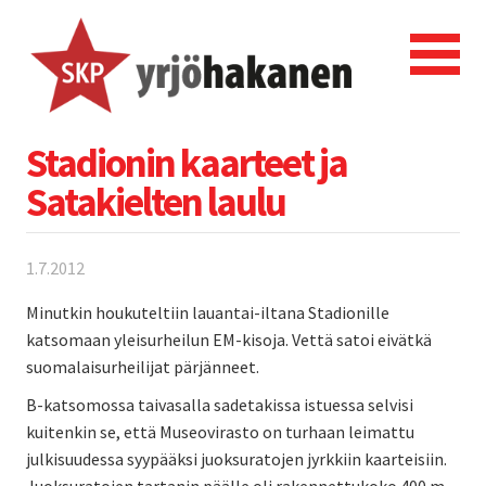
Stadionin kaarteet ja
Satakielten laulu
1.7.2012
Minutkin houkuteltiin lauantai-iltana Stadionille
katsomaan yleisurheilun EM-kisoja. Vettä satoi eivätkä
suomalaisurheilijat pärjänneet.
B-katsomossa taivasalla sadetakissa istuessa selvisi
kuitenkin se, että Museovirasto on turhaan leimattu
julkisuudessa syypääksi juoksuratojen jyrkkiin kaarteisiin.
Juoksuratojen tartanin päälle oli rakennettukoko 400 m