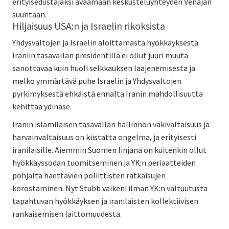
erityisedustajaksi avaamaan keskusteluyhteyden Venäjän
suuntaan.
Hiljaisuus USA:n ja Israelin rikoksista
Yhdysvaltojen ja Israelin aloittamasta hyökkäyksestä
Iraniin tasavallan presidentillä ei ollut juuri muuta
sanottavaa kuin huoli selkkauksen laajenemisesta ja
melko ymmärtävä puhe Israelin ja Yhdysvaltojen
pyrkimyksestä ehkäistä ennalta Iranin mahdollisuutta
kehittää ydinase.
Iranin islamilaisen tasavallan hallinnon väkivaltaisuus ja
harvainvaltaisuus on kiistatta ongelma, ja erityisesti
iranilaisille. Aiemmin Suomen linjana on kuitenkin ollut
hyökkäyssodan tuomitseminen ja YK:n periaatteiden
pohjalta haettavien poliittisten ratkaisujen
korostaminen. Nyt Stubb vaikeni ilman YK:n valtuutusta
tapahtuvan hyökkäyksen ja iranilaisten kollektiivisen
rankaisemisen laittomuudesta.