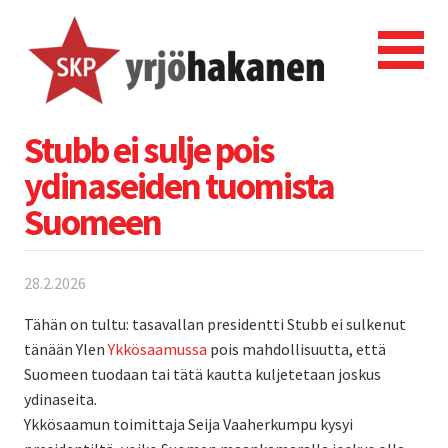
Stubb ei sulje pois
ydinaseiden tuomista
Suomeen
28.2.2026
Tähän on tultu: tasavallan presidentti Stubb ei sulkenut
tänään Ylen
Ykkösaamussa
pois mahdollisuutta, että
Suomeen tuodaan tai tätä kautta kuljetetaan joskus
ydinaseita.
Ykkösaamun toimittaja Seija Vaaherkumpu kysyi