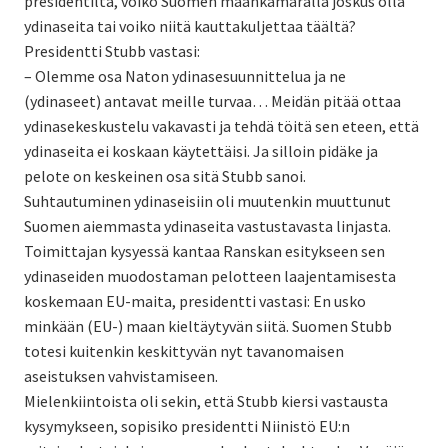
presidentiltä, voiko Suomen maankamaralla joskus olla
ydinaseita tai voiko niitä kauttakuljettaa täältä?
Presidentti Stubb vastasi:
– Olemme osa Naton ydinasesuunnittelua ja ne
(ydinaseet) antavat meille turvaa… Meidän pitää ottaa
ydinasekeskustelu vakavasti ja tehdä töitä sen eteen, että
ydinaseita ei koskaan käytettäisi. Ja silloin pidäke ja
pelote on keskeinen osa sitä Stubb sanoi.
Suhtautuminen ydinaseisiin oli muutenkin muuttunut
Suomen aiemmasta ydinaseita vastustavasta linjasta.
Toimittajan kysyessä kantaa Ranskan esitykseen sen
ydinaseiden muodostaman pelotteen laajentamisesta
koskemaan EU-maita, presidentti vastasi: En usko
minkään (EU-) maan kieltäytyvän siitä. Suomen Stubb
totesi kuitenkin keskittyvän nyt tavanomaisen
aseistuksen vahvistamiseen.
Mielenkiintoista oli sekin, että Stubb kiersi vastausta
kysymykseen, sopisiko presidentti Niinistö EU:n