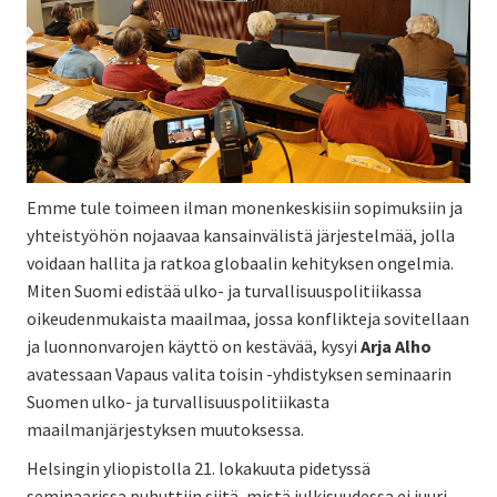
Emme tule toimeen ilman monenkeskisiin sopimuksiin ja
yhteistyöhön nojaavaa kansainvälistä järjestelmää, jolla
voidaan hallita ja ratkoa globaalin kehityksen ongelmia.
Miten Suomi edistää ulko- ja turvallisuuspolitiikassa
oikeudenmukaista maailmaa, jossa konflikteja sovitellaan
ja luonnonvarojen käyttö on kestävää, kysyi
Arja Alho
avatessaan Vapaus valita toisin -yhdistyksen seminaarin
Suomen ulko- ja turvallisuuspolitiikasta
maailmanjärjestyksen muutoksessa.
Helsingin yliopistolla 21. lokakuuta pidetyssä
seminaarissa puhuttiin siitä, mistä julkisuudessa ei juuri