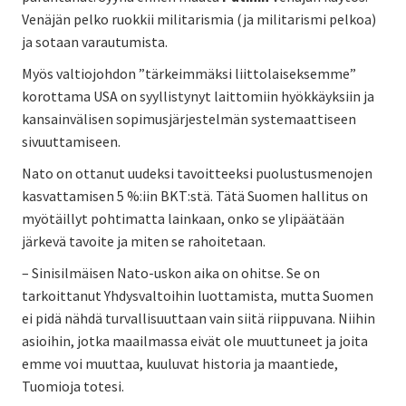
Venäjän pelko ruokkii militarismia (ja militarismi pelkoa)
ja sotaan varautumista.
Myös valtiojohdon ”tärkeimmäksi liittolaiseksemme”
korottama USA on syyllistynyt laittomiin hyökkäyksiin ja
kansainvälisen sopimusjärjestelmän systemaattiseen
sivuuttamiseen.
Nato on ottanut uudeksi tavoitteeksi puolustusmenojen
kasvattamisen 5 %:iin BKT:stä. Tätä Suomen hallitus on
myötäillyt pohtimatta lainkaan, onko se ylipäätään
järkevä tavoite ja miten se rahoitetaan.
– Sinisilmäisen Nato-uskon aika on ohitse. Se on
tarkoittanut Yhdysvaltoihin luottamista, mutta Suomen
ei pidä nähdä turvallisuuttaan vain siitä riippuvana. Niihin
asioihin, jotka maailmassa eivät ole muuttuneet ja joita
emme voi muuttaa, kuuluvat historia ja maantiede,
Tuomioja totesi.