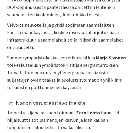
DCA-sopimuksesta päätettäessä ohitettiin kuitenkin
saamelaisten kuuleminen, Junka-Aikio totesi.
Velvoite neuvotella ja pyrkiä sopimaan saamelaisten
kanssa maankäytöstä, koskee myös sotaharjoituksia ja
infrastruktuuria saamelaisalueella. Niissäkin saamelaiset
on sivuutettu.
Suomen ympäristökeskuksen erikoistutkija
Marja Sivonen
toi keskusteluun ympäristökriisit ja energiamurroksen.
Turvallistaminen on vienyt energiapäätöksiä osin
suljettujen ovien taakse ja puolustusvoimat on yhä kiinni
fossiilisten polttoaineiden käytössä.
Irti Naton varustelutavoitteista
Taloustutkijana pitkään toiminut
Eero Lehto
ihmetteli
hiljaisuutta sotilasmenojen kasvun ja idän kaupan
loppumisen taloudellisista vaikutuksista.