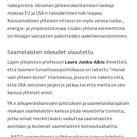
näköpiiristä. Ukrainan jälleenrakentamisen laskuja
maksaa EU ja USA:n taloudellinen tuki loppuu.
Kansainvälisen yhteisön intressi on myös valvoa ruoka-,
energia- ja ympäristöturvaa. Lisäksi yhtenä elementtinä
on Venäjän vastaisten pakotteiden uudelleenarvioiminen.
Saamelaisten oikeudet sivuutettu
Lapin yliopiston professori
Laura Junka-Aikio
ihmetteli,
että Suomen turvallisuuspolitiikassa on laitettu ”munat
vain yhteen koriin” tilanteessa, jossa ei ole takeita siitä,
että USA-vetoinen järjestys jatkuu tai että meillä on sen
kanssa yhteiset arvot.
YK:n alkuperäiskansojen julistuksen ja saamelaiskäräjälain
mukaan saamelaisten kanssa pitää neuvotella toimista,
jotka voivat merkittävästi vaikuttaa saamelaisten
asemaan ja koskevat saamelaisten kotiseutualuetta.
– NATO-sopimuksesta ja Yhdysvaltojen kanssa tehdystä