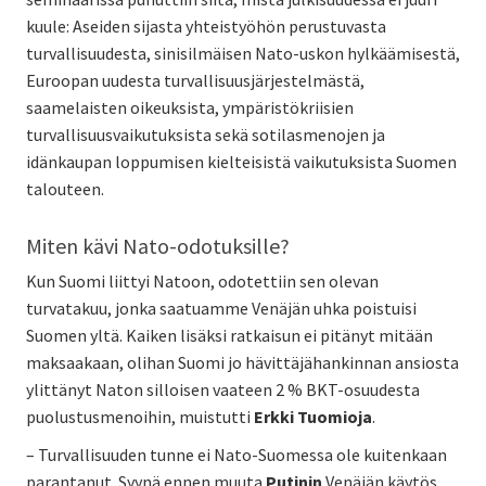
kuule: Aseiden sijasta yhteistyöhön perustuvasta
turvallisuudesta, sinisilmäisen Nato-uskon hylkäämisestä,
Euroopan uudesta turvallisuusjärjestelmästä,
saamelaisten oikeuksista, ympäristökriisien
turvallisuusvaikutuksista sekä sotilasmenojen ja
idänkaupan loppumisen kielteisistä vaikutuksista Suomen
talouteen.
Miten kävi Nato-odotuksille?
Kun Suomi liittyi Natoon, odotettiin sen olevan
turvatakuu, jonka saatuamme Venäjän uhka poistuisi
Suomen yltä. Kaiken lisäksi ratkaisun ei pitänyt mitään
maksaakaan, olihan Suomi jo hävittäjähankinnan ansiosta
ylittänyt Naton silloisen vaateen 2 % BKT-osuudesta
puolustusmenoihin, muistutti
Erkki Tuomioja
.
– Turvallisuuden tunne ei Nato-Suomessa ole kuitenkaan
parantanut. Syynä ennen muuta
Putinin
Venäjän käytös.