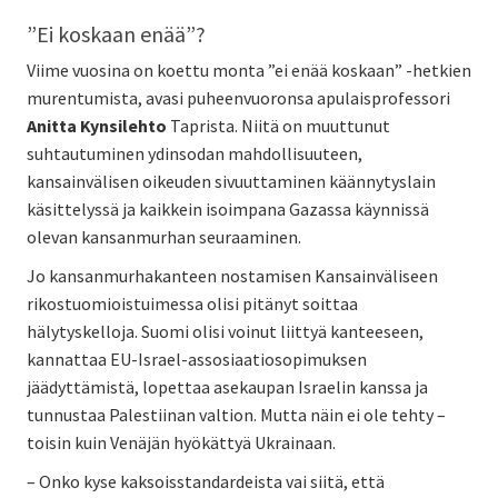
”Ei koskaan enää”?
Viime vuosina on koettu monta ”ei enää koskaan” -hetkien
murentumista, avasi puheenvuoronsa apulaisprofessori
Anitta Kynsilehto
Taprista. Niitä on muuttunut
suhtautuminen ydinsodan mahdollisuuteen,
kansainvälisen oikeuden sivuuttaminen käännytyslain
käsittelyssä ja kaikkein isoimpana Gazassa käynnissä
olevan kansanmurhan seuraaminen.
Jo kansanmurhakanteen nostamisen Kansainväliseen
rikostuomioistuimessa olisi pitänyt soittaa
hälytyskelloja. Suomi olisi voinut liittyä kanteeseen,
kannattaa EU-Israel-assosiaatiosopimuksen
jäädyttämistä, lopettaa asekaupan Israelin kanssa ja
tunnustaa Palestiinan valtion. Mutta näin ei ole tehty –
toisin kuin Venäjän hyökättyä Ukrainaan.
– Onko kyse kaksoisstandardeista vai siitä, että