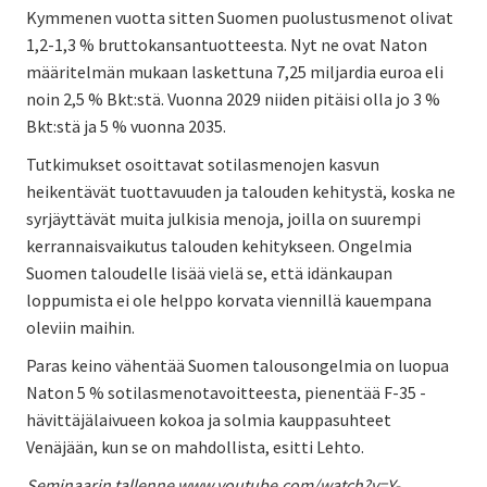
Kymmenen vuotta sitten Suomen puolustusmenot olivat
1,2-1,3 % bruttokansantuotteesta. Nyt ne ovat Naton
määritelmän mukaan laskettuna 7,25 miljardia euroa eli
noin 2,5 % Bkt:stä. Vuonna 2029 niiden pitäisi olla jo 3 %
Bkt:stä ja 5 % vuonna 2035.
Tutkimukset osoittavat sotilasmenojen kasvun
heikentävät tuottavuuden ja talouden kehitystä, koska ne
syrjäyttävät muita julkisia menoja, joilla on suurempi
kerrannaisvaikutus talouden kehitykseen. Ongelmia
Suomen taloudelle lisää vielä se, että idänkaupan
loppumista ei ole helppo korvata viennillä kauempana
oleviin maihin.
Paras keino vähentää Suomen talousongelmia on luopua
Naton 5 % sotilasmenotavoitteesta, pienentää F-35 -
hävittäjälaivueen kokoa ja solmia kauppasuhteet
Venäjään, kun se on mahdollista, esitti Lehto.
Seminaarin tallenne
www.youtube.com/watch?v=Y-