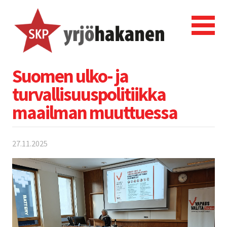
Suomen ulko- ja
turvallisuuspolitiikka
maailman muuttuessa
27.11.2025