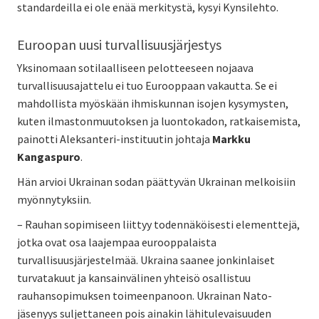
standardeilla ei ole enää merkitystä, kysyi Kynsilehto.
Euroopan uusi turvallisuusjärjestys
Yksinomaan sotilaalliseen pelotteeseen nojaava
turvallisuusajattelu ei tuo Eurooppaan vakautta. Se ei
mahdollista myöskään ihmiskunnan isojen kysymysten,
kuten ilmastonmuutoksen ja luontokadon, ratkaisemista,
painotti Aleksanteri-instituutin johtaja
Markku
Kangaspuro
.
Hän arvioi Ukrainan sodan päättyvän Ukrainan melkoisiin
myönnytyksiin.
– Rauhan sopimiseen liittyy todennäköisesti elementtejä,
jotka ovat osa laajempaa eurooppalaista
turvallisuusjärjestelmää. Ukraina saanee jonkinlaiset
turvatakuut ja kansainvälinen yhteisö osallistuu
rauhansopimuksen toimeenpanoon. Ukrainan Nato-
jäsenyys suljettaneen pois ainakin lähitulevaisuuden