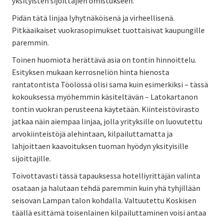
yksityisten sijoittajien omistukseen.
Pidän tätä linjaa lyhytnäköisenä ja virheellisenä.
Pitkäaikaiset vuokrasopimukset tuottaisivat kaupungille
paremmin.
Toinen huomiota herättävä asia on tontin hinnoittelu.
Esityksen mukaan kerrosneliön hinta hienosta
rantatontista Töölössä olisi sama kuin esimerkiksi – tässä
kokouksessa myöhemmin käsiteltävän – Latokartanon
tontin vuokran perusteena käytetään. Kiinteistövirasto
jatkaa näin aiempaa linjaa, jolla yrityksille on luovutettu
arvokiinteistöjä alehintaan, kilpailuttamatta ja
lahjoittaen kaavoituksen tuoman hyödyn yksityisille
sijoittajille.
Toivottavasti tässä tapauksessa hotelliyrittäjän valinta
osataan ja halutaan tehdä paremmin kuin yhä tyhjillään
seisovan Lampan talon kohdalla. Valtuutettu Koskisen
täällä esittämä toisenlainen kilpailuttaminen voisi antaa