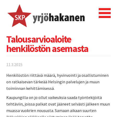
Talousarvioaloite
henkilöstön asemasta
11.3.2015
Henkilöstön riittävä määrä, hyvinvointi ja osallistuminen
on ratkaisevan tärkeää Helsingin palvelujen ja muun
toiminnan kehittämisessä.
Kaupungilla on jo ollut vaikeuksia saada työntekijöitä
tehtäviin, joissa palkat ovat jääneet selvästi jälkeen muun
muassa vuokrien noususta. Samaan aikaan suurten
ikäluokkien eläkkeelle siirtyminen lisää tarvetta