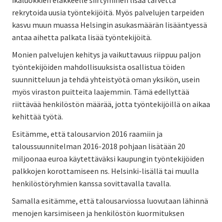
rekrytoida uusia työntekijöitä. Myös palvelujen tarpeiden
kasvu muun muassa Helsingin asukasmäärän lisääntyessä
antaa aihetta palkata lisää työntekijöitä.
Monien palvelujen kehitys ja vaikuttavuus riippuu paljon
työntekijöiden mahdollisuuksista osallistua töiden
suunnitteluun ja tehdä yhteistyötä oman yksikön, usein
myös viraston puitteita laajemmin. Tämä edellyttää
riittävää henkilöstön määrää, jotta työntekijöillä on aikaa
kehittää työtä.
Esitämme, että talousarvion 2016 raamiin ja
taloussuunnitelman 2016-2018 pohjaan lisätään 20
miljoonaa euroa käytettäväksi kaupungin työntekijöiden
palkkojen korottamiseen ns. Helsinki-lisällä tai muulla
henkilöstöryhmien kanssa sovittavalla tavalla.
Samalla esitämme, että talousarviossa luovutaan lähinnä
menojen karsimiseen ja henkilöstön kuormituksen