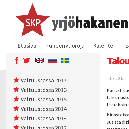
Etusivu
Puheenvuoroja
Kalenteri
B
Talou
11.3.2015
Valtuustossa 2017
Valtuustossa 2016
Kun valtuus
lähikirjas
Valtuustossa 2015
lisärahoitu
Valtuustossa 2014
Kirjastoiss
Valtuustossa 2013
uusista dig
Valtuustossa 2012