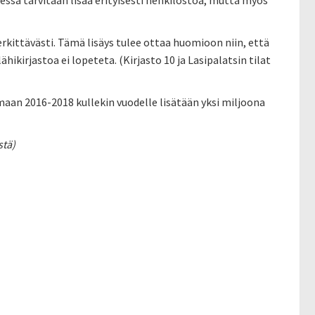
ssa tarvitaan lisää erityisesti henkilöstöä, mutta myös
kittävästi. Tämä lisäys tulee ottaa huomioon niin, että
ikirjastoa ei lopeteta. (Kirjasto 10 ja Lasipalatsin tilat
aan 2016-2018 kullekin vuodelle lisätään yksi miljoona
stä)