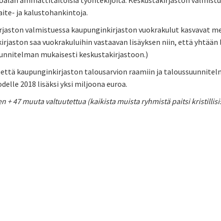
alan ammattitaitoisia työntekijöitä. Keskustakirjaston valmistue
laite- ja kalustohankintoja.
rjaston valmistuessa kaupunginkirjaston vuokrakulut kasvavat mer
rjaston saa vuokrakuluihin vastaavan lisäyksen niin, että yhtään läh
uunnitelman mukaisesti keskustakirjastoon.)
että kaupunginkirjaston talousarvion raamiin ja taloussuunnitelm
odelle 2018 lisäksi yksi miljoona euroa.
n + 47 muuta valtuutettua (kaikista muista ryhmistä paitsi kristillisi