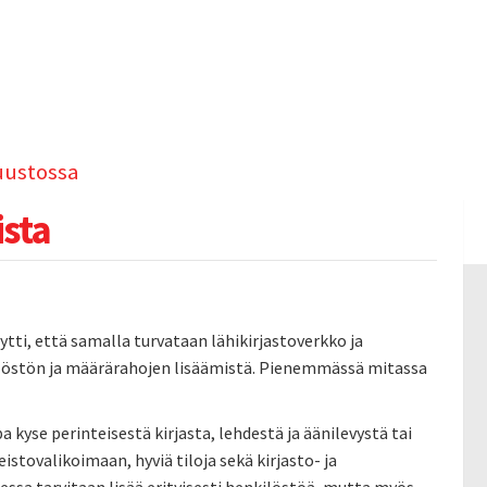
uustossa
ista
tti, että samalla turvataan lähikirjastoverkko ja
nkilöstön ja määrärahojen lisäämistä. Pienemmässä mitassa
kyse perinteisestä kirjasta, lehdestä ja äänilevystä tai
istovalikoimaan, hyviä tiloja sekä kirjasto- ja