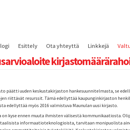
logi
Esittely
Ota yhteyttä
Linkkejä
Valt
sarvioaloite kirjastomääräraho
to päätti uuden keskustakirjaston hankesuunnitelmasta, se edelly
tojen riittävät resurssit. Tämä edellyttää kaupunginkirjaston he
sta edellyttää myös 2016 valmistuva Maunulan uusi kirjasto.
a on kyse ennen muuta ihmisten välisestä kommunikaatiosta. Olipa 
itaalisista informaatioteknologioista, tarvitaan monipuolista aine