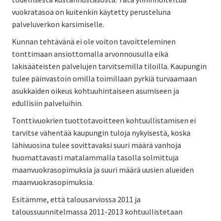
vuokratasoa on kuitenkin käytetty perusteluna
palveluverkon karsimiselle.
Kunnan tehtävänä ei ole voiton tavoitteleminen
tonttimaan ansiottomalla arvonnousulla eikä
lakisääteisten palvelujen tarvitsemilla tiloilla. Kaupungin
tulee päinvastoin omilla toimillaan pyrkiä turvaamaan
asukkaiden oikeus kohtuuhintaiseen asumiseen ja
edullisiin palveluihin.
Tonttivuokrien tuottotavoitteen kohtuullistamisen ei
tarvitse vähentää kaupungin tuloja nykyisestä, koska
lähivuosina tulee sovittavaksi suuri määrä vanhoja
huomattavasti matalammalla tasolla solmittuja
maanvuokrasopimuksia ja suuri määrä uusien alueiden
maanvuokrasopimuksia.
Esitämme, että talousarviossa 2011 ja
taloussuunnitelmassa 2011-2013 kohtuullistetaan