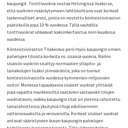
kaupungit. Tonttivuokria nostaa Helsingissä lisäksi se,
että vuokrien määräytymisen lähtökohtana ovat korkeat
laskennalliset arvot, joista on nostettu kiinteistöviraston
päätöksillä jopa 10 % vuodessa. Tällä vauhdilla
tonttivuokrat uhkaavat kaksinkertaistua noin kuudessa
vuodessa.
Kiinteistöviraston Tilakeskus perii myös kaupungin omien
palvelujen tiloista korkeita ns. sisäisiä vuokria. Näihin
sisäisiin vuokriin sisältyy normaalien ylläpito- ja
lainakulujen lisäksi ylimääräistä, joka on tuonut
kiinteistövirastolle vuodessa kymmenien miljoonien
voitot. Monessa tapauksessa sisäiset vuokrat ylittävät
jopa vapailta markkinoilta saatavien vastaavien tilojen
vuokratason, vaikka kaupungin tilat on yleensä rahoitettu
lainarahoitteisia yksityisiä tiloja edullisemmin
valtionosuuksilla ja verovaroilla. Korkeat sisäiset vuokrat
antavat vääristyneen kuvan kaupungin palvelujen
todellisesta kustannustasosta. Tätä ylihinnoiteltua