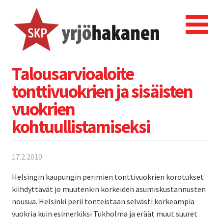
Talousarvioaloite
tonttivuokrien ja sisäisten
vuokrien
kohtuullistamiseksi
17.2.2010
Helsingin kaupungin perimien tonttivuokrien korotukset
kiihdyttävät jo muutenkin korkeiden asumiskustannusten
nousua. Helsinki perii tonteistaan selvästi korkeampia
vuokria kuin esimerkiksi Tukholma ja eräät muut suuret