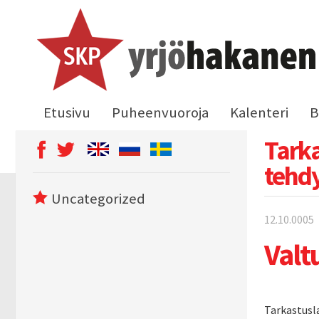
Etusivu
Puheenvuoroja
Kalenteri
B
Tark
tehdy
Uncategorized
12.10.0005
Valt
Tarkastusl