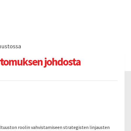
uustossa
rtomuksen johdosta
tuuston roolin vahvistamiseen strategisten linjausten