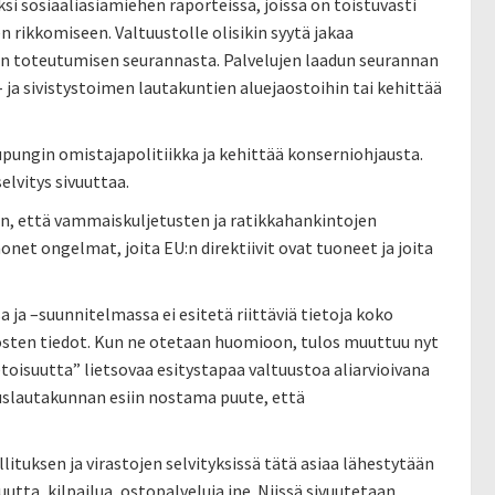
i sosiaaliasiamiehen raporteissa, joissa on toistuvasti
ikkomiseen. Valtuustolle olisikin syytä jakaa
en toteutumisen seurannasta. Palvelujen laadun seurannan
 ja sivistystoimen lautakuntien aluejaostoihin tai kehittää
ungin omistajapolitiikka ja kehittää konserniohjausta.
elvitys sivuuttaa.
niin, että vammaiskuljetusten ja ratikkahankintojen
net ongelmat, joita EU:n direktiivit ovat tuoneet ja joita
 ja –suunnitelmassa ei esitetä riittäviä tietoja koko
osten tiedot. Kun ne otetaan huomioon, tulos muuttuu nyt
etoisuutta” lietsovaa esitystapaa valtuustoa aliarvioivana
tuslautakunnan esiin nostama puute, että
tuksen ja virastojen selvityksissä tätä asiaa lähestytään
ta, kilpailua, ostopalveluja jne. Niissä sivuutetaan