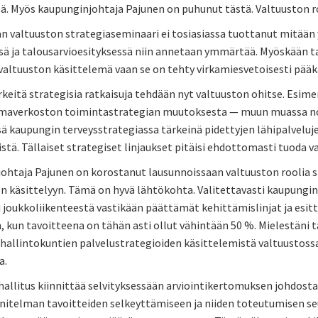
. Myös kaupunginjohtaja Pajunen on puhunut tästä. Valtuuston roo
n valtuuston strategiaseminaari ei tosiasiassa tuottanut mitään 
ssä ja talousarvioesityksessä niin annetaan ymmärtää. Myöskään 
le valtuuston käsittelemä vaan se on tehty virkamiesvetoisesti p
rkeitä strategisia ratkaisuja tehdään nyt valtuuston ohitse. Esi
maverkoston toimintastrategian muutoksesta — muun muassa noi
ä kaupungin terveysstrategiassa tärkeinä pidettyjen lähipalvelu
tä. Tällaiset strategiset linjaukset pitäisi ehdottomasti tuoda v
ohtaja Pajunen on korostanut lausunnoissaan valtuuston roolia st
n käsittelyyn. Tämä on hyvä lähtökohta. Valitettavasti kaupungin
 joukkoliikenteestä vastikään päättämät kehittämislinjat ja esit
, kun tavoitteena on tähän asti ollut vähintään 50 %. Mielestäni 
i hallintokuntien palvelustrategioiden käsittelemistä valtuustos
a.
allitus kiinnittää selvityksessään arviointikertomuksen johdosta
nitelman tavoitteiden selkeyttämiseen ja niiden toteutumisen seu