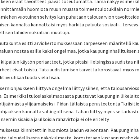
lkeen eräät tavoitteet jäävät toteutumatta. Tämä näkyy esimerkiks
iinnittämään huomiota muun muassa toimeentulotukilain normien r
iamiehen vuotuinen selvitys kun puhutaan talousarvion tavoitteid
isen kannalta kannattaisi myös harkita paluuta sosiaali-, terveys-
ellisen lähidemokratian muotoja.
autakunta esitti arviokertomuksessaan tarpeeseen määritellä kaup
haluan nostaa esille kaksi ongelmaa, jotka kaupunginhallituksen s
kilpailun käytön periaatteet, jotka pitäisi Helsingissä uudistaa 
irheet eivät toistu. Tätä uudistamisen tarvetta korostavat myös mo
ktiivi uhkaa tuoda vielä lisää.
erniohjaukseen liittyvä ongelma liittyy siihen, että talousarviossa
a. Esimerkiksi tuloslaskelmaosasta puuttuvat kaupungin liikelait
alijäämästä ylijäämäiseksi. Pidän tällaista perusteetonta ”kriisiti
iohjauksen kannalta vahingollisena. Tähän liittyy myös se tarkas
sernin sisäisiä ja ulkoisia rahavirtoja ei ole eritelty.
uksessa kiinnitettiin huomiota laadun valvontaan. Kaupunginhalli
sta taloudellisesta näkökulmasta, korostetaan kustannustehokkuut