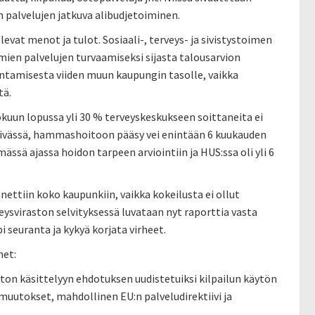
n palvelujen jatkuva alibudjetoiminen.
evat menot ja tulot. Sosiaali-, terveys- ja sivistystoimen
ämien palvelujen turvaamiseksi sijasta talousarvion
ntamisesta viiden muun kaupungin tasolle, vaikka
tä.
kuun lopussa yli 30 % terveyskeskukseen soittaneita ei
päivässä, hammashoitoon pääsy vei enintään 6 kuukauden
mässä ajassa hoidon tarpeen arviointiin ja HUS:ssa oli yli 6
nnettiin koko kaupunkiin, vaikka kokeilusta ei ollut
eysviraston selvityksessä luvataan nyt raporttia vasta
i seuranta ja kykyä korjata virheet.
net:
ton käsittelyyn ehdotuksen uudistetuiksi kilpailun käytön
uutokset, mahdollinen EU:n palveludirektiivi ja