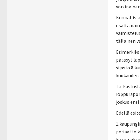
varsinainen
Kunnallisla
osalta näin
valmistelu
tällainen v
Esimerkiksi
päässyt lä
sijasta 8 k
kuukauden e
Tarkastusla
loppuraport
joskus ensi
Edellä esit
1.kaupungin
periaattei
kokemukset