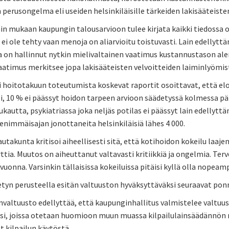
 perusongelma eli useiden helsinkiläisille tärkeiden lakisääteiste
in mukaan kaupungin talousarvioon tulee kirjata kaikki tiedossa ol
 ei ole tehty vaan menoja on aliarvioitu toistuvasti. Lain edellytt
a on hallinnut nytkin mielivaltainen vaatimus kustannustason ale
aatimus merkitsee jopa lakisääteisten velvoitteiden laiminlyömis
 hoitotakuun toteutumista koskevat raportit osoittavat, että elo
pi, 10 % ei päässyt hoidon tarpeen arvioon säädetyssä kolmessa 
uukautta, psykiatriassa joka neljäs potilas ei päässyt lain edellyttä
nimmäisajan jonottaneita helsinkiläisiä lähes 4 000.
utakunta kritisoi aiheellisesti sitä, että kotihoidon kokeilu laaje
tia. Muutos on aiheuttanut valtavasti kritiikkiä ja ongelmia. Terv
 vuonna. Varsinkin tällaisissa kokeiluissa pitäisi kyllä olla nopeamp
etyn perusteella esitän valtuuston hyväksyttäväksi seuraavat pon
valtuusto edellyttää, että kaupunginhallitus valmistelee valtuus
ksi, joissa otetaan huomioon muun muassa kilpailulainsäädännön m
 kilpailun käytöstä.