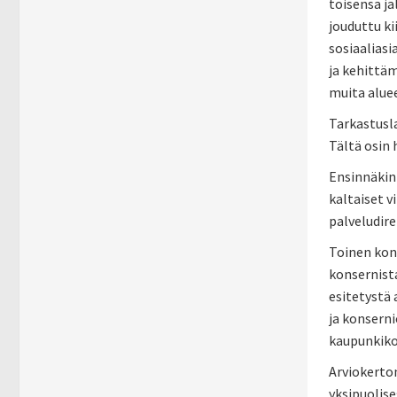
toisensa jä
jouduttu k
sosiaalias
ja kehittäm
muita alue
Tarkastusl
Tältä osin 
Ensinnäkin 
kaltaiset v
palveludire
Toinen kons
konsernist
esitetystä 
ja konsern
kaupunkikon
Arviokertom
yksipuolise