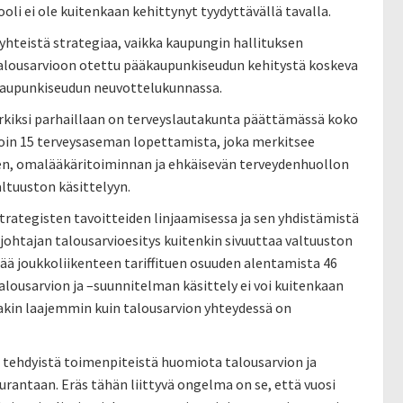
li ei ole kuitenkaan kehittynyt tyydyttävällä tavalla.
yhteistä strategiaa, vaikka kaupungin hallituksen
talousarvioon otettu pääkaupunkiseudun kehitystä koskeva
ääkaupunkiseudun neuvottelukunnassa.
merkiksi parhaillaan on terveyslautakunta päättämässä koko
n 15 terveysaseman lopettamista, joka merkitsee
jen, omalääkäritoiminnan ja ehkäisevän terveydenhuollon
altuuston käsittelyyn.
rategisten tavoitteiden linjaamisessa ja sen yhdistämistä
johtajan talousarvioesitys kuitenkin sivuuttaa valtuuston
tää joukkoliikenteen tariffituen osuuden alentamista 46
talousarvion ja –suunnitelman käsittely ei voi kuitenkaan
sakin laajemmin kuin talousarvion yhteydessä on
 tehdyistä toimenpiteistä huomiota talousarvion ja
rantaan. Eräs tähän liittyvä ongelma on se, että vuosi