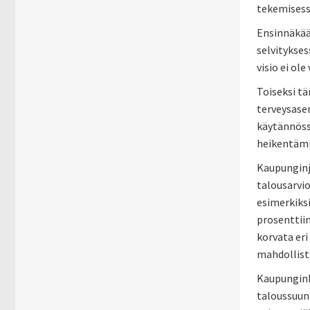
tekemisessä
Ensinnäkää
selvitykse
visio ei o
Toiseksi tä
terveysase
käytännöss
heikentämis
Kaupunginj
talousarvio
esimerkiksi
prosenttiin
korvata er
mahdollist
Kaupunginh
taloussuun