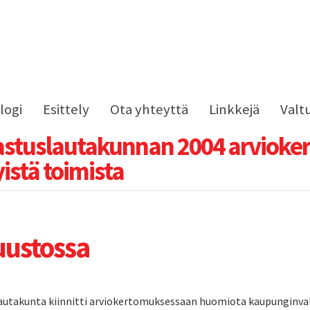
logi
Esittely
Ota yhteyttä
Linkkejä
Valt
astuslautakunnan 2004 arvioke
istä toimista
uustossa
autakunta kiinnitti arviokertomuksessaan huomiota kaupunginval