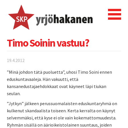
Timo Soinin vastuu?
19.4.2012
”Minä johdon tätä puoluetta”, uhosi Timo Soini ennen
eduskuntavaaleja. Hän vakuutti, että
kansanedustajaehdokkaat ovat käyneet läpi tiukan
seulan.
”Jytkyn” jälkeen perussuomalaisten eduskuntaryhmä on
kulkenut skandaalista toiseen. Kerta kerralta on käynyt
selvemmäksi, että kyse ei ole vain kokemattomuudesta.
Ryhmän sisällä on äärioikeistolainen suuntaus, joiden