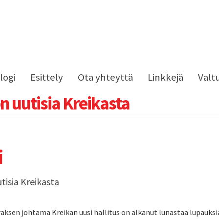
logi
Esittely
Ota yhteyttä
Linkkejä
Valt
n uutisia Kreikasta
i
tisia Kreikasta
raksen johtama Kreikan uusi hallitus on alkanut lunastaa lupauksi