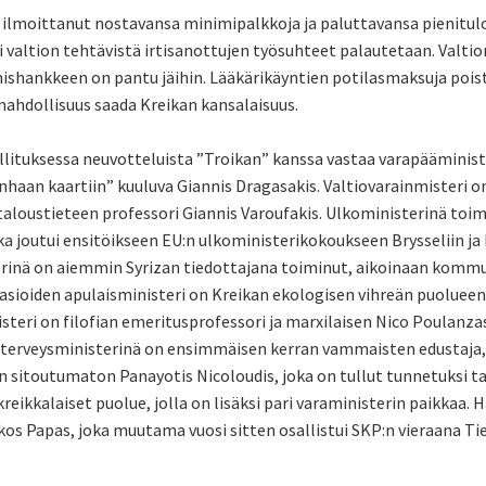
 ilmoittanut nostavansa minimipalkkoja ja paluttavansa pienitulo
 valtion tehtävistä irtisanottujen työsuhteet palautetaan. Valti
mishankkeen on pantu jäihin. Lääkärikäyntien potilasmaksuja pois
ahdollisuus saada Kreikan kansalaisuus.
llituksessa neuvotteluista ”Troikan” kanssa vastaa varapääminis
nhaan kaartiin” kuuluva Giannis Dragasakis. Valtiovarainmisteri 
taloustieteen professori Giannis Varoufakis. Ulkoministerinä toimi
ka joutui ensitöikseen EU:n ulkoministerikokoukseen Brysseliin ja 
rinä on aiemmin Syrizan tiedottajana toiminut, aikoinaan kommun
sioiden apulaisministeri on Kreikan ekologisen vihreän puolueen ve
teri on filofian emeritusprofessori ja marxilaisen Nico Poulanzas
ja terveysministerinä on ensimmäisen kerran vammaisten edustaja
n sitoutumaton Panayotis Nicoloudis, joka on tullut tunnetuksi t
kreikkalaiset puolue, jolla on lisäksi pari varaministerin paikkaa. 
os Papas, joka muutama vuosi sitten osallistui SKP:n vieraana Ti