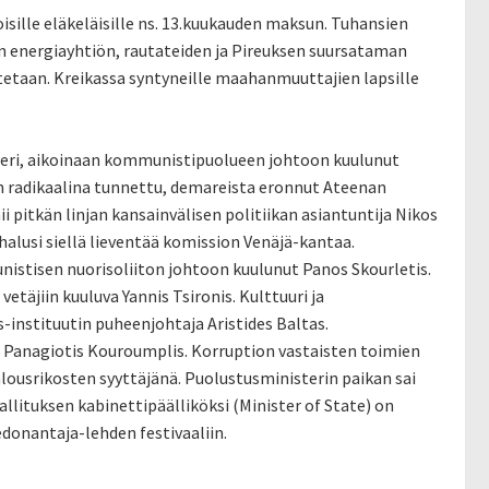
isille eläkeläisille ns. 13.kuukauden maksun. Tuhansien
on energiayhtiön, rautateiden ja Pireuksen suursataman
tetaan. Kreikassa syntyneille maahanmuuttajien lapsille
teri, aikoinaan kommunistipuolueen johtoon kuulunut
on radikaalina tunnettu, demareista eronnut Ateenan
i pitkän linjan kansainvälisen politiikan asiantuntija Nikos
halusi siellä lieventää komission Venäjä-kantaa.
istisen nuorisoliiton johtoon kuulunut Panos Skourletis.
täjiin kuuluva Yannis Tsironis. Kulttuuri ja
-instituutin puheenjohtaja Aristides Baltas.
, Panagiotis Kouroumplis. Korruption vastaisten toimien
alousrikosten syyttäjänä. Puolustusministerin paikan sai
Hallituksen kabinettipäälliköksi (Minister of State) on
edonantaja-lehden festivaaliin.