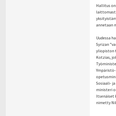
Hallitus on
laittomasti
yksityistä
annetaan m
Uudessa ha
Syrizan ”va
yliopiston 
Kotzias, jo
Työministe
Ympäristö-a
opetusminis
Sosiaali- 
ministeri o
Itsenäiset 
nimetty Nik