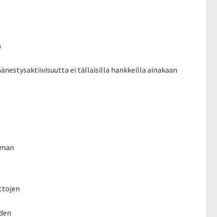
a
änestysaktiivisuutta ei tällaisilla hankkeilla ainakaan
ilman
ttojen
uden