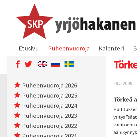
Etusivu
Puheenvuoroja
Kalenteri
B
Törke
19.5.2009
Puheenvuoroja 2026
Puheenvuoroja 2025
Törkeä a
Puheenvuoroja 2024
Hallitukse
Puheenvuoroja 2023
yritys ”sää
vaihtoehto
Puheenvuoroja 2022
äänikynnyk
Puheenvuoroja 2021