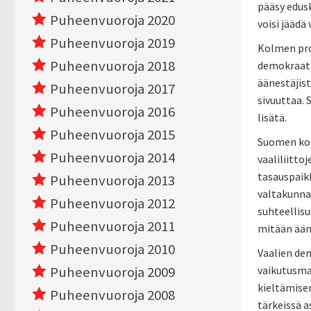
pääsy edusk
Puheenvuoroja 2020
voisi jäädä 
Puheenvuoroja 2019
Kolmen pro
Puheenvuoroja 2018
demokraatti
äänestäjist
Puheenvuoroja 2017
sivuuttaa. 
Puheenvuoroja 2016
lisätä.
Puheenvuoroja 2015
Suomen kom
Puheenvuoroja 2014
vaaliliitto
tasauspaikk
Puheenvuoroja 2013
valtakunnal
Puheenvuoroja 2012
suhteellis
Puheenvuoroja 2011
mitään ään
Puheenvuoroja 2010
Vaalien de
Puheenvuoroja 2009
vaikutusmah
kieltämise
Puheenvuoroja 2008
tärkeissä a