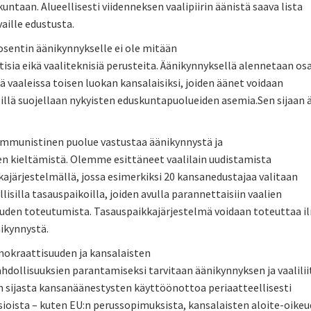
untaan. Alueellisesti viidenneksen vaalipiirin äänistä saava lista
vaille edustusta.
sentin äänikynnykselle ei ole mitään
sia eikä vaaliteknisiä perusteita. Äänikynnyksellä alennetaan os
ä vaaleissa toisen luokan kansalaisiksi, joiden äänet voidaan
Sillä suojellaan nykyisten eduskuntapuolueiden asemia.Sen sijaan ä
munistinen puolue vastustaa äänikynnystä ja
jen kieltämistä. Olemme esittäneet vaalilain uudistamista
ajärjestelmällä, jossa esimerkiksi 20 kansanedustajaa valitaan
lisilla tasauspaikoilla, joiden avulla parannettaisiin vaalien
uuden toteutumista. Tasauspaikkajärjestelmä voidaan toteuttaa 
ikynnystä.
mokraattisuuden ja kansalaisten
dollisuuksien parantamiseksi tarvitaan äänikynnyksen ja vaalilii
n sijasta kansanäänestysten käyttöönottoa periaatteellisesti
sioista – kuten EU:n perussopimuksista, kansalaisten aloite-oike