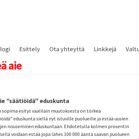
logi
Esittely
Ota yhteyttä
Linkkejä
Valt
ä aie
ie ”säätiöidä” eduskunta
n sopima esitys vaalilain muutoksesta on törkeä
tiöidä” eduskunta siellä nyt istuville puolueille ja estää uusien
jen nouseminen eduskuntaan. Ehdotetulla kolmen prosentin
sellä voidaan estää jopa lähes 100 000 ääntä saavan puolueen