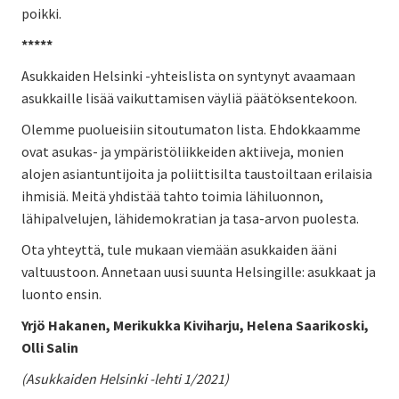
poikki.
*****
Asukkaiden Helsinki -yhteislista on syntynyt avaamaan
asukkaille lisää vaikuttamisen väyliä päätöksentekoon.
Olemme puolueisiin sitoutumaton lista. Ehdokkaamme
ovat asukas- ja ympäristöliikkeiden aktiiveja, monien
alojen asiantuntijoita ja poliittisilta taustoiltaan erilaisia
ihmisiä. Meitä yhdistää tahto toimia lähiluonnon,
lähipalvelujen, lähidemokratian ja tasa-arvon puolesta.
Ota yhteyttä, tule mukaan viemään asukkaiden ääni
valtuustoon. Annetaan uusi suunta Helsingille: asukkaat ja
luonto ensin.
Yrjö Hakanen, Merikukka Kiviharju, Helena Saarikoski,
Olli Salin
(Asukkaiden Helsinki -lehti 1/2021)