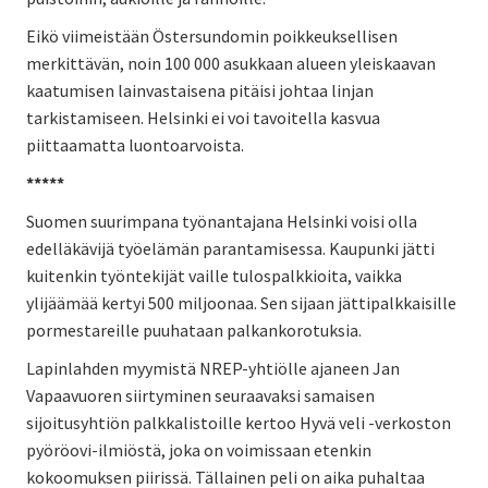
Eikö viimeistään Östersundomin poikkeuksellisen
merkittävän, noin 100 000 asukkaan alueen yleiskaavan
kaatumisen lainvastaisena pitäisi johtaa linjan
tarkistamiseen. Helsinki ei voi tavoitella kasvua
piittaamatta luontoarvoista.
*****
Suomen suurimpana työnantajana Helsinki voisi olla
edelläkävijä työelämän parantamisessa. Kaupunki jätti
kuitenkin työntekijät vaille tulospalkkioita, vaikka
ylijäämää kertyi 500 miljoonaa. Sen sijaan jättipalkkaisille
pormestareille puuhataan palkankorotuksia.
Lapinlahden myymistä NREP-yhtiölle ajaneen Jan
Vapaavuoren siirtyminen seuraavaksi samaisen
sijoitusyhtiön palkkalistoille kertoo Hyvä veli -verkoston
pyöröovi-ilmiöstä, joka on voimissaan etenkin
kokoomuksen piirissä. Tällainen peli on aika puhaltaa