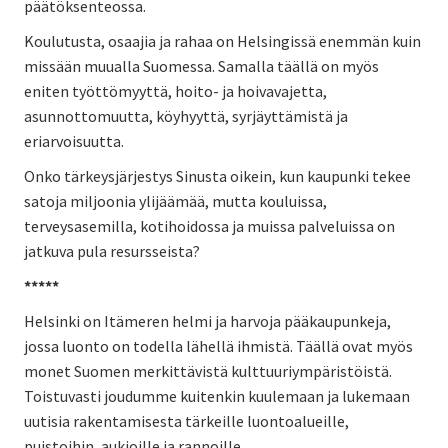
päätöksenteossa.
Koulutusta, osaajia ja rahaa on Helsingissä enemmän kuin
missään muualla Suomessa. Samalla täällä on myös
eniten työttömyyttä, hoito- ja hoivavajetta,
asunnottomuutta, köyhyyttä, syrjäyttämistä ja
eriarvoisuutta.
Onko tärkeysjärjestys Sinusta oikein, kun kaupunki tekee
satoja miljoonia ylijäämää, mutta kouluissa,
terveysasemilla, kotihoidossa ja muissa palveluissa on
jatkuva pula resursseista?
*****
Helsinki on Itämeren helmi ja harvoja pääkaupunkeja,
jossa luonto on todella lähellä ihmistä. Täällä ovat myös
monet Suomen merkittävistä kulttuuriympäristöistä.
Toistuvasti joudumme kuitenkin kuulemaan ja lukemaan
uutisia rakentamisesta tärkeille luontoalueille,
puistoihin, aukioille ja rannoille.