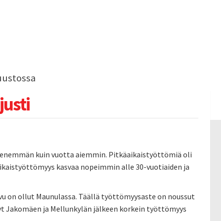
uustossa
usti
en enemmän kuin vuotta aiemmin. Pitkäaikaistyöttömiä oli
äaikaistyöttömyys kasvaa nopeimmin alle 30-vuotiaiden ja
u on ollut Maunulassa. Täällä työttömyysaste on noussut
nyt Jakomäen ja Mellunkylän jälkeen korkein työttömyys