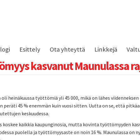
logi
Esittely
Ota yhteyttä
Linkkejä
Valt
ömyys kasvanut Maunulassa raj
ä oli heinäkuussa työttömiä yli 45 000, mikä on lähes viidenneks
on peräti 45 % enemmän kuin vuosi sitten. Uutta on se, että pitk
utettujen keskuudessa.
 koskee kaikkia kaupunginosia, mutta kovinta työttömyyden kasv
uodessa puolella ja työttömyysaste on noin 16 %. Maunulassa on 