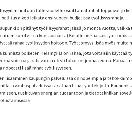
.
öllisyyden hoitoon tälle vuodelle osoittamat rahat loppuivat jo
hallitus aikoo leikata ensi vuoden budjetissa työllisyysrahoja.
kaupunki on pitänyt työllisyysrahat jäissä jo monta vuotta, vaik
natuen korotettua kuntaosuutta) Kelalle pitkäaikaistyöttömistä
äyttää rahaa työllisyyden hoitoon. Työttömyys lisää myös muita 
kunnista poiketen Helsingillä on rahaa, jota voitaisiin käyttää t
uroa voittoa ja rahavaroja oli yli tuhat miljoonaa euroa. Rahaa j
a nopeasti lisää rahaa työllisyyteen.
n lisääminen kaupungin palveluissa on nopeimpia ja tehokkaimpia 
illa ja vanhuspalveluissa tarvitaan lisää työntekijöitä. Kaupunk
amiseen, uusiutuvan energian tuotantoon ja tietotekniikan sovell
öllistämisessä.