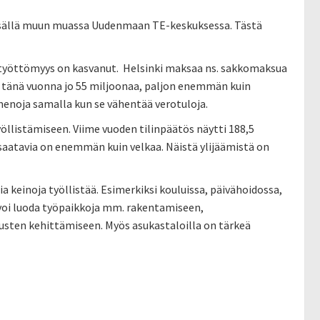
 kesällä muun muassa Uudenmaan TE-keskuksessa. Tästä
ka työttömyys on kasvanut. Helsinki maksaa ns. sakkomaksua
 tänä vuonna jo 55 miljoonaa, paljon enemmän kuin
menoja samalla kun se vähentää verotuloja.
yöllistämiseen. Viime vuoden tilinpäätös näytti 188,5
a saatavia on enemmän kuin velkaa. Näistä ylijäämistä on
keinoja työllistää. Esimerkiksi kouluissa, päivähoidossa,
i voi luoda työpaikkoja mm. rakentamiseen,
usten kehittämiseen. Myös asukastaloilla on tärkeä