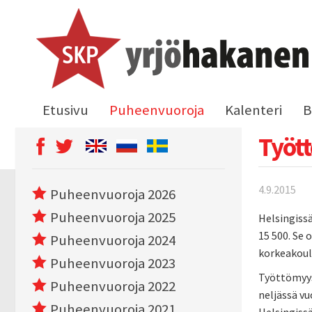
Etusivu
Puheenvuoroja
Kalenteri
B
Tyött
4.9.2015
Puheenvuoroja 2026
Puheenvuoroja 2025
Helsingiss
15 500. Se 
Puheenvuoroja 2024
korkeakoul
Puheenvuoroja 2023
Työttömyys
Puheenvuoroja 2022
neljässä v
Puheenvuoroja 2021