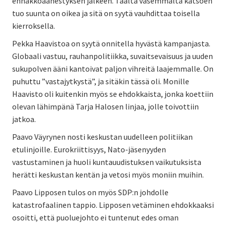
ennakkoäänestyksen jälkeen. Täältä vasemmalta katsoen
tuo suunta on oikea ja sitä on syytä vauhdittaa toisella
kierroksella.
Pekka Haavistoa on syytä onnitella hyvästä kampanjasta.
Globaali vastuu, rauhanpolitiikka, suvaitsevaisuus ja uuden
sukupolven ääni kantoivat paljon vihreitä laajemmalle. On
puhuttu ”vastajytkystä”, ja sitäkin tässä oli. Monille
Haavisto oli kuitenkin myös se ehdokkaista, jonka koettiin
olevan lähimpänä Tarja Halosen linjaa, jolle toivottiin
jatkoa.
Paavo Väyrynen nosti keskustan uudelleen politiikan
etulinjoille. Eurokriittisyys, Nato-jäsenyyden
vastustaminen ja huoli kuntauudistuksen vaikutuksista
herätti keskustan kentän ja vetosi myös moniin muihin.
Paavo Lipposen tulos on myös SDP:n johdolle
katastrofaalinen tappio. Lipposen vetäminen ehdokkaaksi
osoitti, että puoluejohto ei tuntenut edes oman