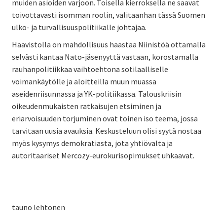
muiden asioiden varjoon. Toisella kierroksella ne saavat
toivottavasti isomman roolin, valitaanhan tässä Suomen
ulko- ja turvallisuuspolitiikalle johtajaa.
Haavistolla on mahdollisuus haastaa Niinistöä ottamalla
selvästi kantaa Nato-jäsenyyttä vastaan, korostamalla
rauhanpolitiikkaa vaihtoehtona sotilaalliselle
voimankäytölle ja aloitteilla muun muassa
aseidenriisunnassa ja YK-politiikassa. Talouskriisin
oikeudenmukaisten ratkaisujen etsiminen ja
eriarvoisuuden torjuminen ovat toinen iso teema, jossa
tarvitaan uusia avauksia. Keskusteluun olisi syytä nostaa
myös kysymys demokratiasta, jota yhtiövalta ja
autoritaariset Mercozy-eurokurisopimukset uhkaavat.
tauno lehtonen