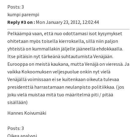
Posts: 3
kumpi parempi
Reply #3 on :
Mon January 23, 2012, 12:02:44
Pelkäämpä vaan, että nuo odottamasi isot kysymykset
ohitetaan myös toisella kierroksella, sillä niin paljon
yhteistä on kummallakin jäljelle jääneellä ehdokkaalla.
Itse pitäisin nyt tärkeänä suhtautumista Venäjään.
Eurooppa on meistä kaukana, mutta Venäjä on vieressä. Ja
vaikka Kokoomuksen veljespuolue onkin nyt vielä
Venäjällä voimissaan ei se kuitenkaan oikeuta tulevaa
presidenttiä harrastamaan neulanpisto politiikkaa. (jos
joku vielä muistaa mitä tuo määritelmä piti / pitää
sisällään)
Hannes Koivumäki
Posts: 3
Oikea analyysi.