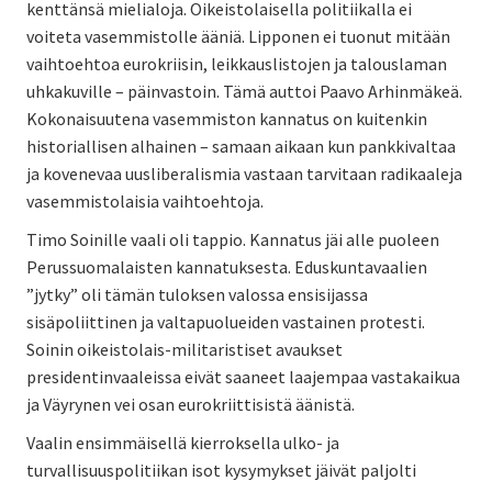
kenttänsä mielialoja. Oikeistolaisella politiikalla ei
voiteta vasemmistolle ääniä. Lipponen ei tuonut mitään
vaihtoehtoa eurokriisin, leikkauslistojen ja talouslaman
uhkakuville – päinvastoin. Tämä auttoi Paavo Arhinmäkeä.
Kokonaisuutena vasemmiston kannatus on kuitenkin
historiallisen alhainen – samaan aikaan kun pankkivaltaa
ja kovenevaa uusliberalismia vastaan tarvitaan radikaaleja
vasemmistolaisia vaihtoehtoja.
Timo Soinille vaali oli tappio. Kannatus jäi alle puoleen
Perussuomalaisten kannatuksesta. Eduskuntavaalien
”jytky” oli tämän tuloksen valossa ensisijassa
sisäpoliittinen ja valtapuolueiden vastainen protesti.
Soinin oikeistolais-militaristiset avaukset
presidentinvaaleissa eivät saaneet laajempaa vastakaikua
ja Väyrynen vei osan eurokriittisistä äänistä.
Vaalin ensimmäisellä kierroksella ulko- ja
turvallisuuspolitiikan isot kysymykset jäivät paljolti