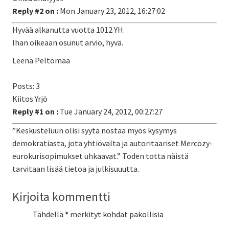
Reply #2 on :
Mon January 23, 2012, 16:27:02
Hyvää alkanutta vuotta 1012 YH.
Ihan oikeaan osunut arvio, hyvä.
Leena Peltomaa
Posts: 3
Kiitos Yrjö
Reply #1 on :
Tue January 24, 2012, 00:27:27
”Keskusteluun olisi syytä nostaa myös kysymys
demokratiasta, jota yhtiövalta ja autoritaariset Mercozy-
eurokurisopimukset uhkaavat.” Toden totta näistä
tarvitaan lisää tietoa ja julkisuuutta.
Kirjoita kommentti
Tähdellä
*
merkityt kohdat pakollisia