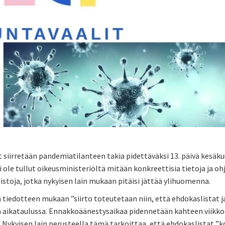
 siirretään pandemiatilanteen takia pidettäväksi 13. päivä kesäk
i ole tullut oikeusministeriöltä mitään konkreettisia tietoja ja o
istoja, jotka nykyisen lain mukaan pitäisi jättää ylihuomenna.
 tiedotteen mukaan ”siirto toteutetaan niin, että ehdokaslistat j
 aikataulussa. Ennakkoäänestysaikaa pidennetään kahteen viikko
 Nykyisen lain perusteella tämä tarkoittaa, että ehdokaslistat ”