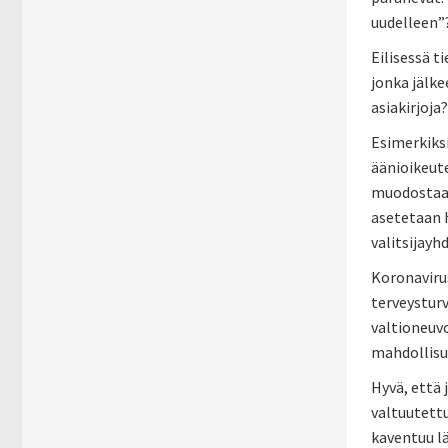
uudelleen”
Eilisessä t
jonka jälke
asiakirjoja?
Esimerkiksi
äänioikeute
muodostaa y
asetetaan h
valitsijayh
Koronavirus
terveysturv
valtioneuvo
mahdollisu
Hyvä, että j
valtuutettu
kaventuu lä