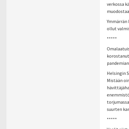
verkossa k
muodostaa 
Ymmärrän hy
ollut valmi
*****
Omalaatuis
korostanut 
pandemian 
Helsingin 
Mistään oir
hävittäjäha
enemmistöä
torjumassa
suurten kan
*****