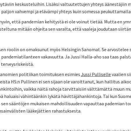
äytäviin keskusteluihin. Lisäksi valtuutettujen yhteys äänestäji
paljon vahvempi ja elävämpi yhteys kuin somessa peukuttamalla
vin, että pandemian kehitystä ei ole voinut tietää. Mutta en ymm
steltuna mitään ohjeita sen varalta, että vaaleja joudutaan siirtäm
en roolin on omaksunut myös Helsingin Sanomat. Se arvostelee siv
pandemiatilanteen vakavuutta. Ja Jussi Halla-aho saa taas palstati
terveysriskeistä.
Sanomien politiikan toimituksen esimies
Jussi Pulliselle
vaalien s
eista HS:n Pullinen ei sen sijaan ole varoittanut, kun hallitus ai
nkintoihin, vaikka näitä rahoja tarvittaisiin välttämättä muun mu
 haluaisi vähintäänkin lykätä hävittäjähankintoja. Tai kun Suo
 sen sääntöjen mukaisen mahdollisuuden vapauttaa pademian torju
sainvälisten lääkejättien rahastuksesta.