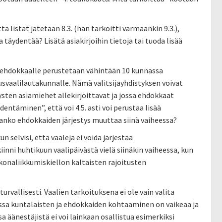
ä listat jätetään 8.3. (hän tarkoitti varmaankin 9.3.),
täydentää? Lisätä asiakirjoihin tietoja tai tuoda lisää
in ehdokkaalle perustetaan vähintään 10 kunnassa
usvaalilautakunnalle. Nämä valitsijayhdistyksen voivat
tysten asiamiehet allekirjoittavat ja jossa ehdokkaat
entäminen”, että voi 4.5. asti voi perustaa lisää
idaanko ehdokkaiden järjestys muuttaa siinä vaiheessa?
 selvisi, että vaaleja ei voida järjestää
iinni huhtikuun vaalipäivästä vielä siinäkin vaiheessa, kun
konaliikkumiskiellon kaltaisten rajoitusten
ä turvallisesti. Vaalien tarkoituksena ei ole vain valita
issa kuntalaisten ja ehdokkaiden kohtaaminen on vaikeaa ja
a äänestäjistä ei voi lainkaan osallistua esimerkiksi