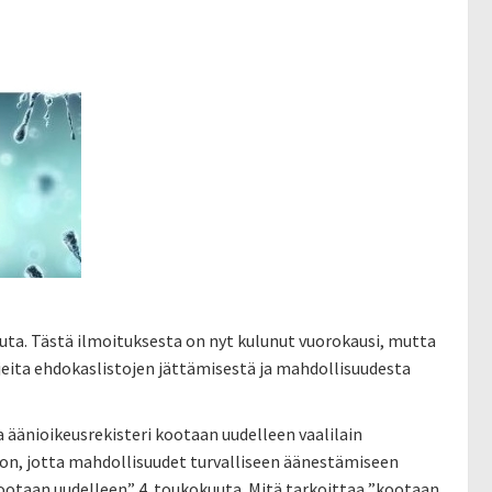
uuta. Tästä ilmoituksesta on nyt kulunut vuorokausi, mutta
hjeita ehdokaslistojen jättämisestä ja mahdollisuudesta
a äänioikeusrekisteri kootaan uudelleen vaalilain
on, jotta mahdollisuudet turvalliseen äänestämiseen
kootaan uudelleen” 4. toukokuuta. Mitä tarkoittaa ”kootaan