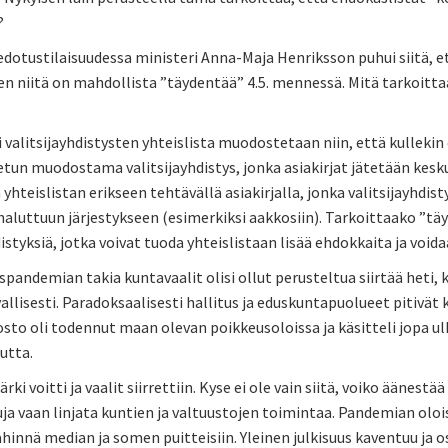
?
iedotustilaisuudessa ministeri Anna-Maja Henriksson puhui siitä, ett
en niitä on mahdollista ”täydentää” 4.5. mennessä. Mitä tarkoittaa 
 valitsijayhdistysten yhteislista muodostetaan niin, että kullek
tun muodostama valitsijayhdistys, jonka asiakirjat jätetään kesk
hteislistan erikseen tehtävällä asiakirjalla, jonka valitsijayhdis
aluttuun järjestykseen (esimerkiksi aakkosiin). Tarkoittaako ”täyd
distyksiä, jotka voivat tuoda yhteislistaan lisää ehdokkaita ja vo
pandemian takia kuntavaalit olisi ollut perusteltua siirtää heti, kun
allisesti. Paradoksaalisesti hallitus ja eduskuntapuolueet pitivät k
sto oli todennut maan olevan poikkeusoloissa ja käsitteli jopa ul
utta.
ärki voitti ja vaalit siirrettiin. Kyse ei ole vain siitä, voiko äänestä
ja vaan linjata kuntien ja valtuustojen toimintaa. Pandemian olo
hinnä median ja somen puitteisiin. Yleinen julkisuus kaventuu ja os