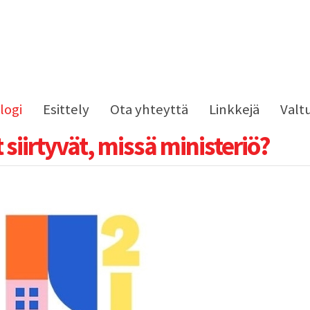
logi
Esittely
Ota yhteyttä
Linkkejä
Valt
t siirtyvät, missä ministeriö?