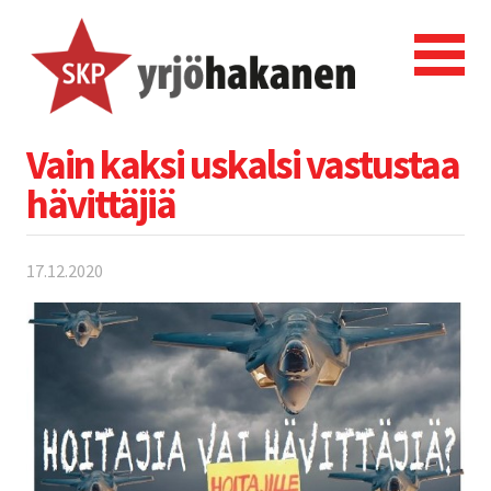
Vain kaksi uskalsi vastustaa
hävittäjiä
17.12.2020