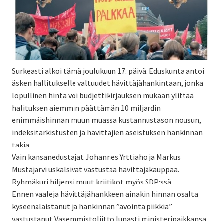
Surkeasti alkoi tämä joulukuun 17. päivä. Eduskunta antoi
äsken hallitukselle valtuudet hävittäjähankintaan, jonka
lopullinen hinta voi budjettikirjauksen mukaan ylittää
halituksen aiemmin päättämän 10 miljardin
enimmäishinnan muun muassa kustannustason nousun,
indeksitarkistusten ja hävittäjien aseistuksen hankinnan
takia.
Vain kansanedustajat Johannes Yrttiaho ja Markus
Mustajärvi uskalsivat vastustaa hävittäjäkauppaa.
Ryhmäkuri hiljensi muut kriitikot myös SDP:ssä.
Ennen vaaleja hävittäjähankkeen ainakin hinnan osalta
kyseenalaistanut ja hankinnan ”avointa piikkiä”
vastustanut Vasemmistoliitto lunasti ministeripaikkansa