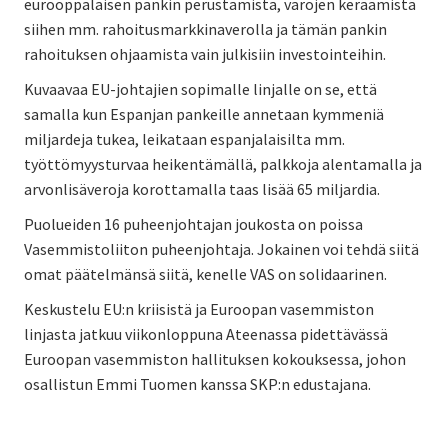
eurooppalaisen pankin perustamista, varojen keräämistä
siihen mm. rahoitusmarkkinaverolla ja tämän pankin
rahoituksen ohjaamista vain julkisiin investointeihin.
Kuvaavaa EU-johtajien sopimalle linjalle on se, että
samalla kun Espanjan pankeille annetaan kymmeniä
miljardeja tukea, leikataan espanjalaisilta mm.
työttömyysturvaa heikentämällä, palkkoja alentamalla ja
arvonlisäveroja korottamalla taas lisää 65 miljardia.
Puolueiden 16 puheenjohtajan joukosta on poissa
Vasemmistoliiton puheenjohtaja. Jokainen voi tehdä siitä
omat päätelmänsä siitä, kenelle VAS on solidaarinen.
Keskustelu EU:n kriisistä ja Euroopan vasemmiston
linjasta jatkuu viikonloppuna Ateenassa pidettävässä
Euroopan vasemmiston hallituksen kokouksessa, johon
osallistun Emmi Tuomen kanssa SKP:n edustajana.