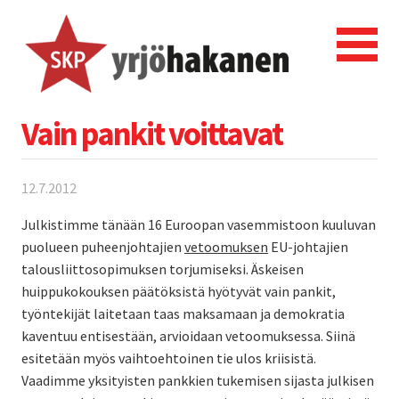
Vain pankit voittavat
12.7.2012
Julkistimme tänään 16 Euroopan vasemmistoon kuuluvan
puolueen puheenjohtajien
vetoomuksen
EU-johtajien
talousliittosopimuksen torjumiseksi. Äskeisen
huippukokouksen päätöksistä hyötyvät vain pankit,
työntekijät laitetaan taas maksamaan ja demokratia
kaventuu entisestään, arvioidaan vetoomuksessa. Siinä
esitetään myös vaihtoehtoinen tie ulos kriisistä.
Vaadimme yksityisten pankkien tukemisen sijasta julkisen