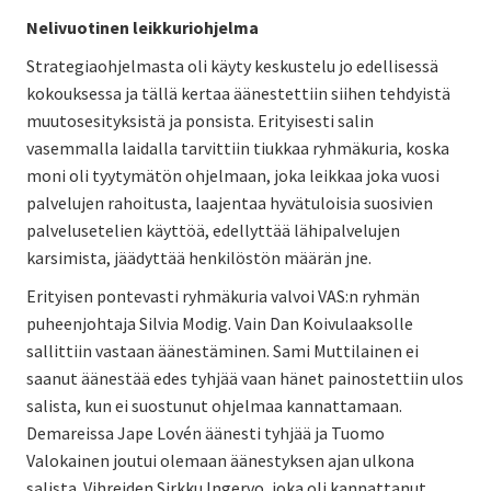
Nelivuotinen leikkuriohjelma
Strategiaohjelmasta oli käyty keskustelu jo edellisessä
kokouksessa ja tällä kertaa äänestettiin siihen tehdyistä
muutosesityksistä ja ponsista. Erityisesti salin
vasemmalla laidalla tarvittiin tiukkaa ryhmäkuria, koska
moni oli tyytymätön ohjelmaan, joka leikkaa joka vuosi
palvelujen rahoitusta, laajentaa hyvätuloisia suosivien
palvelusetelien käyttöä, edellyttää lähipalvelujen
karsimista, jäädyttää henkilöstön määrän jne.
Erityisen pontevasti ryhmäkuria valvoi VAS:n ryhmän
puheenjohtaja Silvia Modig. Vain Dan Koivulaaksolle
sallittiin vastaan äänestäminen. Sami Muttilainen ei
saanut äänestää edes tyhjää vaan hänet painostettiin ulos
salista, kun ei suostunut ohjelmaa kannattamaan.
Demareissa Jape Lovén äänesti tyhjää ja Tuomo
Valokainen joutui olemaan äänestyksen ajan ulkona
salista. Vihreiden Sirkku Ingervo, joka oli kannattanut