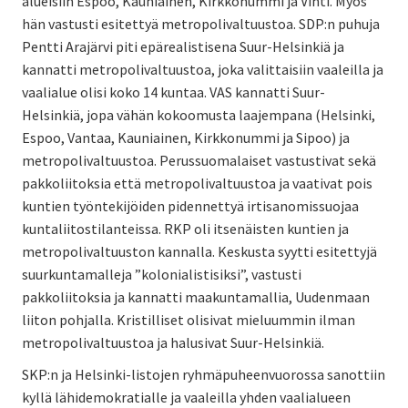
alueisiin Espoo, Kauniainen, Kirkkonummi ja Vihti. Myös
hän vastusti esitettyä metropolivaltuustoa. SDP:n puhuja
Pentti Arajärvi piti epärealistisena Suur-Helsinkiä ja
kannatti metropolivaltuustoa, joka valittaisiin vaaleilla ja
vaalialue olisi koko 14 kuntaa. VAS kannatti Suur-
Helsinkiä, jopa vähän kokoomusta laajempana (Helsinki,
Espoo, Vantaa, Kauniainen, Kirkkonummi ja Sipoo) ja
metropolivaltuustoa. Perussuomalaiset vastustivat sekä
pakkoliitoksia että metropolivaltuustoa ja vaativat pois
kuntien työntekijöiden pidennettyä irtisanomissuojaa
kuntaliitostilanteissa. RKP oli itsenäisten kuntien ja
metropolivaltuuston kannalla. Keskusta syytti esitettyjä
suurkuntamalleja ”kolonialistisiksi”, vastusti
pakkoliitoksia ja kannatti maakuntamallia, Uudenmaan
liiton pohjalla. Kristilliset olisivat mieluummin ilman
metropolivaltuustoa ja halusivat Suur-Helsinkiä.
SKP:n ja Helsinki-listojen ryhmäpuheenvuorossa sanottiin
kyllä lähidemokratialle ja vaaleilla yhden vaalialueen