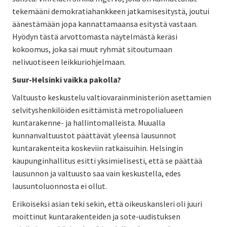
tekemääni demokratiahankkeen jatkamisesitystä, joutui
äänestämään jopa kannattamaansa esitystä vastaan.
Hyödyn tästä arvottomasta näytelmästä keräsi
kokoomus, joka sai muut ryhmät sitoutumaan
nelivuotiseen leikkuriohjelmaan.
Suur-Helsinki vaikka pakolla?
Valtuusto keskustelu valtiovarainministeriön asettamien
selvityshenkilöiden esittämistä metropolialueen
kuntarakenne- ja hallintomalleista. Muualla
kunnanvaltuustot päättävät yleensä lausunnot
kuntarakenteita koskeviin ratkaisuihin. Helsingin
kaupunginhallitus esitti yksimielisesti, että se päättää
lausunnon ja valtuusto saa vain keskustella, edes
lausuntoluonnosta ei ollut.
Erikoiseksi asian teki sekin, että oikeuskansleri oli juuri
moittinut kuntarakenteiden ja sote-uudistuksen