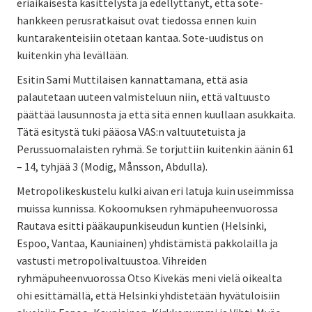
eriaikaisesta käsittelystä ja edellyttänyt, että sote-
hankkeen perusratkaisut ovat tiedossa ennen kuin
kuntarakenteisiin otetaan kantaa. Sote-uudistus on
kuitenkin yhä levällään.
Esitin Sami Muttilaisen kannattamana, että asia
palautetaan uuteen valmisteluun niin, että valtuusto
päättää lausunnosta ja että sitä ennen kuullaan asukkaita.
Tätä esitystä tuki pääosa VAS:n valtuutetuista ja
Perussuomalaisten ryhmä. Se torjuttiin kuitenkin äänin 61
– 14, tyhjää 3 (Modig, Månsson, Abdulla).
Metropolikeskustelu kulki aivan eri latuja kuin useimmissa
muissa kunnissa. Kokoomuksen ryhmäpuheenvuorossa
Rautava esitti pääkaupunkiseudun kuntien (Helsinki,
Espoo, Vantaa, Kauniainen) yhdistämistä pakkolailla ja
vastusti metropolivaltuustoa. Vihreiden
ryhmäpuheenvuorossa Otso Kivekäs meni vielä oikealta
ohi esittämällä, että Helsinki yhdistetään hyvätuloisiin