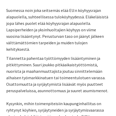
Suomessa noin joka seitsemäs elää EU:n köyhyysrajan
alapuolella, suhteellisessa tuloköyhyydessä. Eläkeläisistä
jopa lähes puolet elää köyhyysrajan alapuolella.
Lapsiperheiden ja yksinhuoltajien köyhyys on viime
vuosina lisääntynyt. Perusturvan taso on jäänyt jälkeen
välttämättömien tarpeiden ja muiden tulojen
kehityksestä.
Tilannetta pahentaa työttömyyden lisääntyminen ja
pitkittyminen. Suuri joukko pitkäaikaistyöttömistä,
nuorista ja maahanmuuttajista joutuu sinnittelemään
alhaisen työmarkkinatuen tai toimeentulotuen varassa.
Osattomuutta ja syrjäytymistä lisäävät myös puutteet
peruspalveluissa, asunnottomuus ja suuret asumismenot.
Kysynkin, mihin toimenpiteisiin kaupunginhallitus on
ryhtynyt köyhien, syrjäytyneiden ja syrjäytymisvaarassa