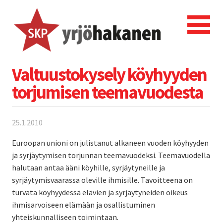
Valtuustokysely köyhyyden
torjumisen teemavuodesta
25.1.2010
Euroopan unioni on julistanut alkaneen vuoden köyhyyden
ja syrjäytymisen torjunnan teemavuodeksi. Teemavuodella
halutaan antaa ääni köyhille, syrjäytyneille ja
syrjäytymisvaarassa oleville ihmisille. Tavoitteena on
turvata köyhyydessä elävien ja syrjäytyneiden oikeus
ihmisarvoiseen elämään ja osallistuminen
yhteiskunnalliseen toimintaan.