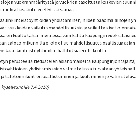
 talojen vuokranmääritystä ja vuokrien tasoitusta koskevien suun
demokratiasääntö edellyttää samaa.
asuinkiinteistöyhtiöiden yhdistäminen, niiden pääomalainojen yhd
vät asukkaiden vaikutusmahdollisuuksia ja vaikuttaisivat olennai
ssa on kuultu tähän mennessä vain kahta kaupungin vuokralaisneuv
aan talotoimikunnilla ei ole ollut mahdollisuutta osallistua asian
kään kiinteistöyhtiöiden hallituksia ei ole kuultu.
etyn perusteella tiedustelen asianomaiselta kaupunginjohtajalta,
eistöyhtiöiden yhdistämisasian valmistelussa turvataan yhteishal
 ja talotoimikuntien osallistuminen ja kuuleminen jo valmisteluv
 kyselytunnille 7.4.2010)