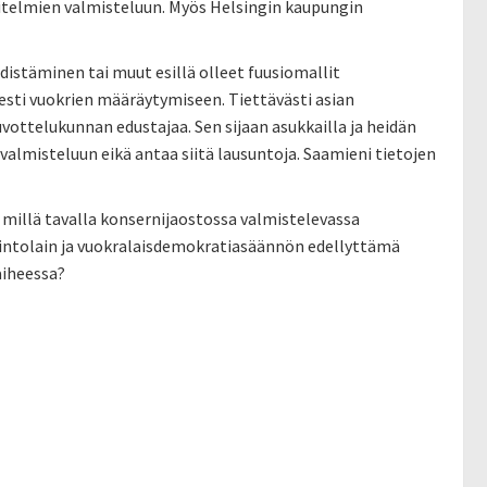
nitelmien valmisteluun. Myös Helsingin kaupungin
istäminen tai muut esillä olleet fuusiomallit
sesti vuokrien määräytymiseen. Tiettävästi asian
ottelukunnan edustajaa. Sen sijaan asukkailla ja heidän
 valmisteluun eikä antaa siitä lausuntoja. Saamieni tietojen
 millä tavalla konsernijaostossa valmistelevassa
lintolain ja vuokralaisdemokratiasäännön edellyttämä
aiheessa?