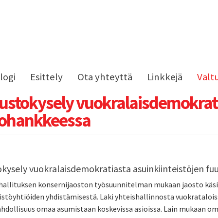
logi
Esittely
Ota yhteyttä
Linkkejä
Valt
ustokysely vuokralaisdemokrati
iohankkeessa
okysely vuokralaisdemokratiasta asuinkiinteistöjen f
allituksen konsernijaoston työsuunnitelman mukaan jaosto käsi
istöyhtiöiden yhdistämisestä. Laki yhteishallinnosta vuokratalois
hdollisuus omaa asumistaan koskevissa asioissa. Lain mukaan omi