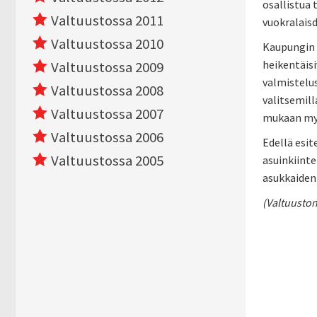
osallistua
Valtuustossa 2011
vuokralais
Valtuustossa 2010
Kaupungin 
heikentäisi
Valtuustossa 2009
valmistelu
Valtuustossa 2008
valitsemill
Valtuustossa 2007
mukaan myös
Valtuustossa 2006
Edellä esit
Valtuustossa 2005
asuinkiint
asukkaiden
(Valtuuston