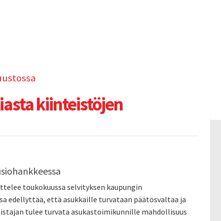
uustossa
asta kiinteistöjen
uusiohankkeessa
ttelee toukokuussa selvityksen kaupungin
sa edellyttää, että asukkaille turvataan päätösvaltaa ja
stajan tulee turvata asukastoimikunnille mahdollisuus