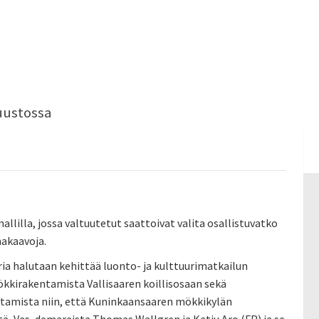
uustossa
illa, jossa valtuutetut saattoivat valita osallistuvatko
makaavoja.
aria halutaan kehittää luonto- ja kulttuurimatkailun
mökkirakentamista Vallisaaren koillisosaan sekä
ttamista niin, että Kuninkaansaaren mökkikylän