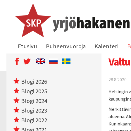
Etusivu
Puheenvuoroja
Kalenteri
B
Valtu
28.8.2020
Blogi 2026
Blogi 2025
Helsingin v
kaupungint
Blogi 2024
Merkittävin
Blogi 2023
alueena. Al
Blogi 2022
Kuninkaans
Blogi 2021