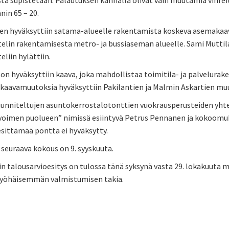
a supistetaan. Palautuksen kannalla olivat vain muutamia vihreit
nin 65 – 20.
en hyväksyttiin satama-alueelle rakentamista koskeva asemakaav
elin rakentamisesta metro- ja bussiaseman alueelle. Sami Muttilai
eliin hylättiin.
n hyväksyttiin kaava, joka mahdollistaa toimitila- ja palvelurak
kaavamuutoksia hyväksyttiin Pakilantien ja Malmin Askartien muu
suunniteltujen asuntokerrostalotonttien vuokrausperusteiden yhte
Avoimen puolueen” nimissä esiintyvä Petrus Pennanen ja kokoomuk
sittämää pontta ei hyväksytty.
seuraava kokous on 9. syyskuuta.
 talousarvioesitys on tulossa tänä syksynä vasta 29. lokakuuta m
yöhäisemmän valmistumisen takia.