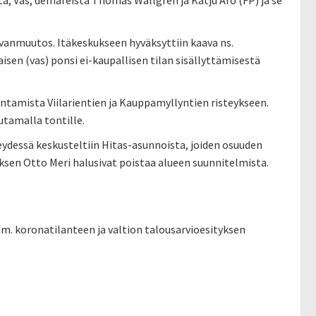
ä, Vas, demareista Thomas Wallgren ja Katju Aro (FP) ja se
anmuutos. Itäkeskukseen hyväksyttiin kaava ns.
sen (vas) ponsi ei-kaupallisen tilan sisällyttämisestä
entamista Viilarientien ja Kauppamyllyntien risteykseen.
tamalla tontille.
ydessä keskusteltiin Hitas-asunnoista, joiden osuuden
sen Otto Meri halusivat poistaa alueen suunnitelmista.
m. koronatilanteen ja valtion talousarvioesityksen