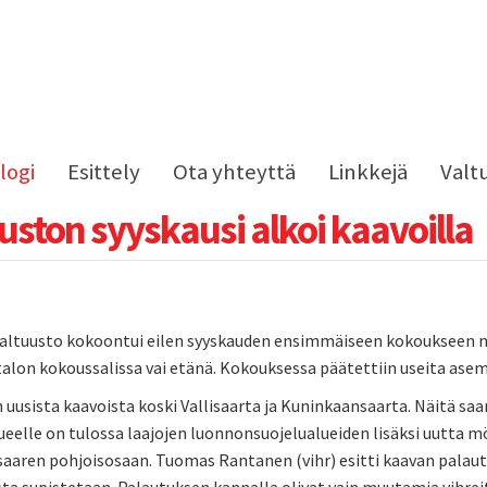
logi
Esittely
Ota yhteyttä
Linkkejä
Valt
uston syyskausi alkoi kaavoilla
altuusto kokoontui eilen syyskauden ensimmäiseen kokoukseen mall
alon kokoussalissa vai etänä. Kokouksessa päätettiin useita ase
 uusista kaavoista koski Vallisaarta ja Kuninkaansaarta. Näitä sa
ueelle on tulossa laajojen luonnonsuojelualueiden lisäksi uutta 
aaren pohjoisosaan. Tuomas Rantanen (vihr) esitti kaavan palau