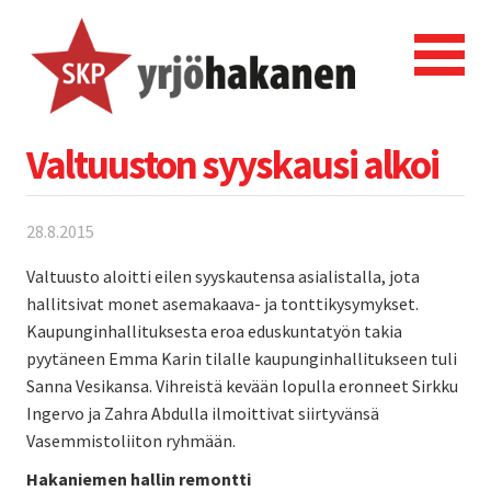
Valtuuston syyskausi alkoi
28.8.2015
Valtuusto aloitti eilen syyskautensa asialistalla, jota
hallitsivat monet asemakaava- ja tonttikysymykset.
Kaupunginhallituksesta eroa eduskuntatyön takia
pyytäneen Emma Karin tilalle kaupunginhallitukseen tuli
Sanna Vesikansa. Vihreistä kevään lopulla eronneet Sirkku
Ingervo ja Zahra Abdulla ilmoittivat siirtyvänsä
Vasemmistoliiton ryhmään.
Hakaniemen hallin remontti