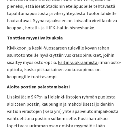
pieneksi, että ideat Stadionin eteläpuolelle tehtävästä
tapahtumapuistosta ja viheryhteydestä Töölönlahdelle
hautautuvat. Syynä rajaukseen on toisaalla vireillä oleva
kauppa-, hotelli- ja HIFK-hallin bisneshanke.
Tonttien myyntivaltuuksia
Kivikkoon ja Keski-Vuosaareen tuleville kovan rahan
asuntotonteille hyväksyttiin vuokrasopimukset, joihin
sisältyy myös osto-optio.
Esitin vuokraamista
ilman osto-
optiota, koska pitkäaikainen vuokrasopimus on
kaupungille tuottavampi.
Aloite postien pelastamiseksi
Lisäksi jätin SKP:n ja Helsinki-listojen ryhmän puolesta
aloitteen
postin, kaupungin ja mahdollisesti joidenkin
valtion virastojen (Kela ym) yhteispalvelutoimipaikoista
vaihtoehtona postien sulkemiselle. Postihan aikoo
lopettaa suurimman osan omista myymälöistään.