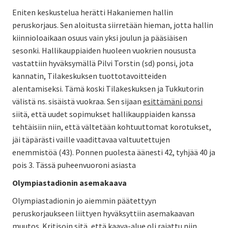
Eniten keskustelua herätti Hakaniemen hallin
peruskorjaus. Sen aloitusta siirretään hieman, jotta hallin
kiinnioloaikaan osuus vain yksi joulun ja pääsiäisen
sesonki. Hallikauppiaiden huoleen vuokrien noususta
vastattiin hyväksymällä Pilvi Torstin (sd) ponsi, jota
kannatin, Tilakeskuksen tuottotavoitteiden
alentamiseksi. Tämä koski Tilakeskuksen ja Tukkutorin
välistä ns. sisäistä vuokraa. Sen sijaan
esittämäni ponsi
siitä, että uudet sopimukset hallikauppiaiden kanssa
tehtäisiin niin, että vältetään kohtuuttomat korotukset,
jäi täpärästi vaille vaadittavaa valtuutettujen
enemmistöä (43). Ponnen puolesta äänesti 42, tyhjää 40 ja
pois 3. Tässä puheenvuoroni asiasta
Olympiastadionin asemakaava
Olympiastadionin jo aiemmin päätettyyn
peruskorjaukseen liittyen hyväksyttiin asemakaavan
muutos.
Kritisoin sitä
, että kaava-alue oli rajattu niin