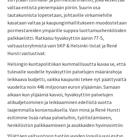
valtaa entistä pienempään piiriin. Suurin osa
lautakunnista lopetetaan, johtaville virkamiehille
kasataan valtaa ja kaupunginhallitukseen muodostetaan
pormestareiden ympärille suppea luottamushenkilöiden
palkkaeliitti. Ratkaisu hyväksyttiin äänin 77-5,
valtuustoryhmistä vain SKP & Helsinki-listat ja René
Hursti vastustivat.
Helsingin kuntapolitiikan kummallisuutta kuvaa se, että
tulevalle vuodelle hyväksyttiin palvelujen määrärahoja
leikkaava budjetti, vaikka kaupunki tekee nyt päättyvältä
vuodelta noin 446 miljoonan euron ylijäämän. Samaan
aikaan kun ylijäämä kasvoi, hyväksyttiin palvelujen
alibudjetoiminen ja leikkaaminen edellistä vuotta
laajemmalla konsensuksella. Vain minä ja René Hursti
esitimme lisää rahaa palveluihin, työllistämiseen,
henkilöstön palkkaamiseen ja asukkaiden hyvinvointiin.
Yllättäen valtuustoon tuotiin vuoden lopulla uusi esitys