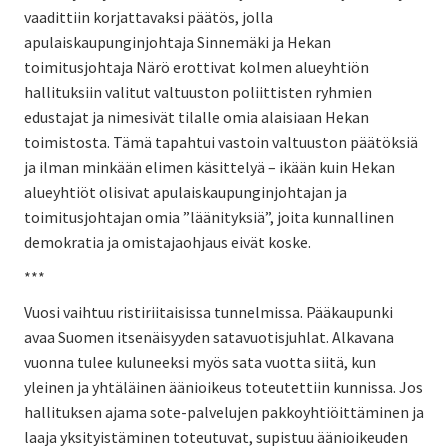
vaadittiin korjattavaksi päätös, jolla
apulaiskaupunginjohtaja Sinnemäki ja Hekan
toimitusjohtaja Närö erottivat kolmen alueyhtiön
hallituksiin valitut valtuuston poliittisten ryhmien
edustajat ja nimesivät tilalle omia alaisiaan Hekan
toimistosta. Tämä tapahtui vastoin valtuuston päätöksiä
ja ilman minkään elimen käsittelyä – ikään kuin Hekan
alueyhtiöt olisivat apulaiskaupunginjohtajan ja
toimitusjohtajan omia ”läänityksiä”, joita kunnallinen
demokratia ja omistajaohjaus eivät koske.
***
Vuosi vaihtuu ristiriitaisissa tunnelmissa. Pääkaupunki
avaa Suomen itsenäisyyden satavuotisjuhlat. Alkavana
vuonna tulee kuluneeksi myös sata vuotta siitä, kun
yleinen ja yhtäläinen äänioikeus toteutettiin kunnissa. Jos
hallituksen ajama sote-palvelujen pakkoyhtiöittäminen ja
laaja yksityistäminen toteutuvat, supistuu äänioikeuden