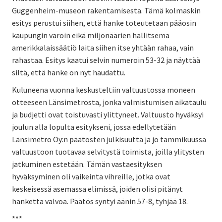
Guggenheim-museon rakentamisesta. Tämä kolmaskin
esitys perustui siihen, että hanke toteutetaan pääosin
kaupungin varoin eikä miljonäärien hallitsema
amerikkalaissäätiö laita siihen itse yhtään rahaa, vain
rahastaa. Esitys kaatui selvin numeroin 53-32 ja näyttää
siltä, että hanke on nyt haudattu.
Kuluneena vuonna keskusteltiin valtuustossa moneen
otteeseen Länsimetrosta, jonka valmistumisen aikataulu
ja budjetti ovat toistuvasti ylittyneet. Valtuusto hyväksyi
joulun alla lopulta esitykseni, jossa edellytetään
Länsimetro Oy:n päätösten julkisuutta ja jo tammikuussa
valtuustoon tuotavaa selvitystä toimista, joilla ylitysten
jatkuminen estetään. Tämän vastaesityksen
hyväksyminen oli vaikeinta vihreille, jotka ovat
keskeisessä asemassa elimissä, joiden olisi pitänyt
hanketta valvoa. Päätös syntyi äänin 57-8, tyhjää 18.
***