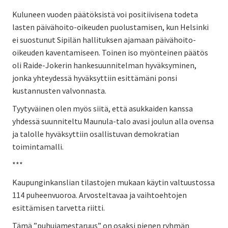
Kuluneen vuoden päätöksistä voi positiivisena todeta
lasten päivähoito-oikeuden puolustamisen, kun Helsinki
ei suostunut Sipilän hallituksen ajamaan päivähoito-
oikeuden kaventamiseen. Toinen iso myönteinen päätös
oli Raide-Jokerin hankesuunnitelman hyväksyminen,
jonka yhteydessä hyväksyttiin esittämäni ponsi
kustannusten valvonnasta.
Tyytyväinen olen myös siitä, että asukkaiden kanssa
yhdessä suunniteltu Maunula-talo avasi joulun alla ovensa
ja talolle hyväksyttiin osallistuvan demokratian
toimintamalli.
***
Kaupunginkanslian tilastojen mukaan käytin valtuustossa
114 puheenvuoroa. Arvosteltavaa ja vaihtoehtojen
esittämisen tarvetta riitti.
Tämä ”puhujamestaruus” on osaksi pienen ryhmän