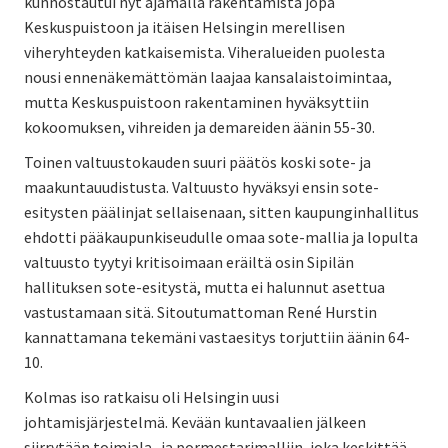
kunnostautui nyt ajamalla rakentamista jopa
Keskuspuistoon ja itäisen Helsingin merellisen
viheryhteyden katkaisemista. Viheralueiden puolesta
nousi ennenäkemättömän laajaa kansalaistoimintaa,
mutta Keskuspuistoon rakentaminen hyväksyttiin
kokoomuksen, vihreiden ja demareiden äänin 55-30.
Toinen valtuustokauden suuri päätös koski sote- ja
maakuntauudistusta. Valtuusto hyväksyi ensin sote-
esitysten päälinjat sellaisenaan, sitten kaupunginhallitus
ehdotti pääkaupunkiseudulle omaa sote-mallia ja lopulta
valtuusto tyytyi kritisoimaan eräiltä osin Sipilän
hallituksen sote-esitystä, mutta ei halunnut asettua
vastustamaan sitä. Sitoutumattoman René Hurstin
kannattamana tekemäni vastaesitys torjuttiin äänin 64-
10.
Kolmas iso ratkaisu oli Helsingin uusi
johtamisjärjestelmä. Kevään kuntavaalien jälkeen
siirrytään toimiala- ja pormestarimalliin, joka keskittää