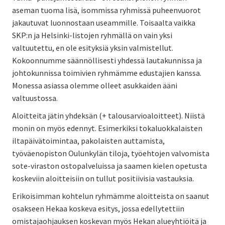
aseman tuoma lisä, isommissa ryhmissä puheenvuorot
jakautuvat luonnostaan useammille. Toisaalta vaikka
SKP:n ja Helsinki-listojen ryhmällä on vain yksi
valtuutettu, en ole esityksiä yksin valmistellut.
Kokoonnumme säännöllisesti yhdessä lautakunnissa ja
johtokunnissa toimivien ryhmämme edustajien kanssa.
Monessa asiassa olemme olleet asukkaiden ääni
valtuustossa.
Aloitteita jätin yhdeksän (+ talousarvioaloitteet). Niistä
monin on myös edennyt. Esimerkiksi tokaluokkalaisten
iltapäivätoimintaa, pakolaisten auttamista,
työväenopiston Oulunkylän tiloja, työehtojen valvomista
sote-viraston ostopalveluissa ja saamen kielen opetusta
koskeviin aloitteisiin on tullut positiivisia vastauksia.
Erikoisimman kohtelun ryhmämme aloitteista on saanut
osakseen Hekaa koskeva esitys, jossa edellytettiin
omistajaohjauksen koskevan myös Hekan alueyhtiöitä ja