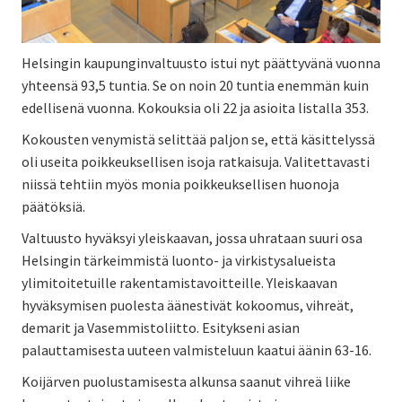
Helsingin kaupunginvaltuusto istui nyt päättyvänä vuonna
yhteensä 93,5 tuntia. Se on noin 20 tuntia enemmän kuin
edellisenä vuonna. Kokouksia oli 22 ja asioita listalla 353.
Kokousten venymistä selittää paljon se, että käsittelyssä
oli useita poikkeuksellisen isoja ratkaisuja. Valitettavasti
niissä tehtiin myös monia poikkeuksellisen huonoja
päätöksiä.
Valtuusto hyväksyi yleiskaavan, jossa uhrataan suuri osa
Helsingin tärkeimmistä luonto- ja virkistysalueista
ylimitoitetuille rakentamistavoitteille. Yleiskaavan
hyväksymisen puolesta äänestivät kokoomus, vihreät,
demarit ja Vasemmistoliitto. Esitykseni asian
palauttamisesta uuteen valmisteluun kaatui äänin 63-16.
Koijärven puolustamisesta alkunsa saanut vihreä liike