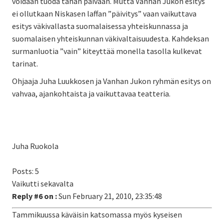
voidaan tuoda tähän päivään. Mutta Vanhan Jukon esitys
ei ollutkaan Niskasen laffan ”päivitys” vaan vaikuttava
esitys väkivallasta suomalaisessa yhteiskunnassa ja
suomalaisen yhteiskunnan väkivaltaisuudesta. Kahdeksan
surmanluotia ”vain” kiteyttää monella tasolla kulkevat
tarinat.
Ohjaaja Juha Luukkosen ja Vanhan Jukon ryhmän esitys on
vahvaa, ajankohtaista ja vaikuttavaa teatteria.
Juha Ruokola
Posts: 5
Vaikutti sekavalta
Reply #6 on :
Sun February 21, 2010, 23:35:48
Tammikuussa käväisin katsomassa myös kyseisen