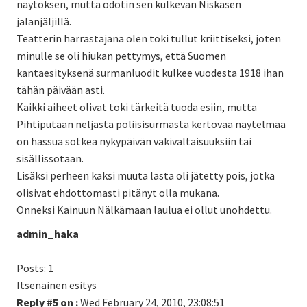
näytöksen, mutta odotin sen kulkevan Niskasen
jalanjäljillä.
Teatterin harrastajana olen toki tullut kriittiseksi, joten
minulle se oli hiukan pettymys, että Suomen
kantaesityksenä surmanluodit kulkee vuodesta 1918 ihan
tähän päivään asti.
Kaikki aiheet olivat toki tärkeitä tuoda esiin, mutta
Pihtiputaan neljästä poliisisurmasta kertovaa näytelmää
on hassua sotkea nykypäivän väkivaltaisuuksiin tai
sisällissotaan.
Lisäksi perheen kaksi muuta lasta oli jätetty pois, jotka
olisivat ehdottomasti pitänyt olla mukana.
Onneksi Kainuun Nälkämaan laulua ei ollut unohdettu.
admin_haka
Posts: 1
Itsenäinen esitys
Reply #5 on :
Wed February 24, 2010, 23:08:51