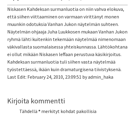
Niskasen Kahdeksan surmanluotia on niin vahva elokuva,
että siihen viittaaminen on varmaan virittänyt monen
muunkin odotuksia Vanhan Jukon näytelmän suhteen.
Näytelmän ohjaaja Juha Luukkosen mukaan Vanhan Jukon
ryhmä lähti kuitenkin tekemään näytelmää nimenomaan
väkivallasta suomalaisessa yhteiskunnassa. Lähtökohtana
ei ollut mikään Niskasen leffaan perustuva käsikirjoitus.
Kahdeksan surmanluotia tuli siihen vasta näytelmää
työstettäessä, ikään kuin dramaturgisena tiivistyksenä.
Last Edit: February 24, 2010, 23:09:51 by admin_haka
Kirjoita kommentti
Tähdellä
*
merkityt kohdat pakollisia