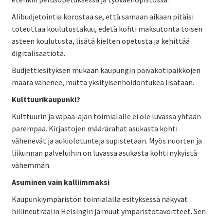
Alibudjetointia korostaa se, että samaan aikaan pitäisi
toteuttaa koulutustakuu, edetä kohti maksutonta toisen
asteen koulutusta, lisätä kielten opetusta ja kehittää
digitalisaatiota.
Budjettiesityksen mukaan kaupungin päiväkotipaikkojen
määrä vähenee, mutta yksityisenhoidontukea lisätään.
Kulttuurikaupunki?
Kulttuurin ja vapaa-ajan toimialalle ei ole luvassa yhtään
parempaa. Kirjastojen määrärahat asukasta kohti
vähenevät ja aukiolotunteja supistetaan. Myös nuorten ja
liikunnan palveluihin on luvassa asukasta kohti nykyistä
vähemmän.
Asuminen vain kalliimmaksi
Kaupunkiympäristön toimialalla esityksessä näkyvät
hiilineutraalin Helsingin ja muut ympäristötavoitteet. Sen