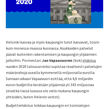
Helsinki kasvaa ja myös kaupungin tulot kasvavat, toisin
kuin monessa muussa kunnassa. Asukkaiden palvelut
jäävät kuitenkin rakentamisen ja kaupungin ylijäämien
jalkoihin. Pormestari
Jan Vapaavuoren
(kok)
ehdotus
vuoden 2020 talousarvioksi supistaa reaalisesti palvelujen
määrärahoja usealla kymmenellä miljoonalla eurolla.
Samaan aikaan Vapaavuori esittää, että 4,6 miljardin
euron budjetilla kerätään ylijäämää yli 343 miljoonaa
(eivätkä tässä luvussa ole vielä mukana kaupungin
yhtiöiden, kuten Helenin voitot).
Budjettiehdotus leikkaa kaupungin eri toimialojen