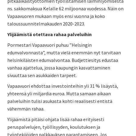
pitkäaikaistyöttömien työllistämisen laiminlyömisestä
ns. sakkomaksua Kelalle 62 miljoonaa vuodessa. Näin on
Vapaavuoren mukaan myös ensi vuonna ja koko
taloussuunnitelmakauden 2020-2023.
Ylijäämistä otettava rahaa palveluihin
Pormestari Vapaavuori puhuu ”Helsingin
edunvalvonnasta”, mutta vielä enemmän nyt tarvitaan
helsinkiläisten edunvalvontaa. Budjettiesitys edustaa
vanhaa ajattelua, jossa kaupungin kasvattaminen
sivuuttaa sen asukkaiden tarpeet.
Vapaavuori ehdottaa investointeihin yli 31 % lisäystä,
yhteensä yli miljardia euroa. Mutta samaan aikaan
palveluihin tulisi asukasta kohti reaalisesti entistä
vähemmän rahaa.
Ylijäämistä pitäisi ohjata lisää rahaa erityisesti
peruspalvelujen, työllisyyden, koulutuksen ja
työntekijöiden palkkauksen parantamiseen. Jos