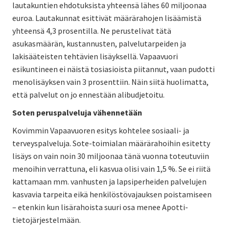
lautakuntien ehdotuksista yhteensä lähes 60 miljoonaa
euroa. Lautakunnat esittivät määrärahojen lisäämistä
yhteensä 4,3 prosentilla. Ne perustelivat tätä
asukasmäärän, kustannusten, palvelutarpeiden ja
lakisääteisten tehtävien lisäyksellä. Vapaavuori
esikuntineen ei näistä tosiasioista piitannut, vaan pudotti
menolisäyksen vain 3 prosenttiin. Näin siitä huolimatta,
että palvelut on jo ennestään alibudjetoitu.
Soten peruspalveluja vähennetään
Kovimmin Vapaavuoren esitys kohtelee sosiaali- ja
terveyspalveluja. Sote-toimialan määrärahoihin esitetty
lisäys on vain noin 30 miljoonaa tänä vuonna toteutuviin
menoihin verrattuna, eli kasvua olisi vain 1,5 %. Se ei riitä
kattamaan mm. vanhusten ja lapsiperheiden palvelujen
kasvavia tarpeita eikä henkilöstövajauksen poistamiseen
– etenkin kun lisärahoista suuri osa menee Apotti-
tietojärjestelmään.