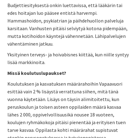
Budjettiesityksestä onkin luettavissa, että lääkärin tai
edes hoitajan luo pääsee entistä harvempi.
Hammashoidon, psykiatrian ja päihdehuollon palveluja
karsitaan. Vanhusten pitäisi selviytyä kotona pidempään,
mutta kotihoidon käyntejä vähennetään. Lähipalvelujen
vähentäminen jatkuu.
Yksityinen terveys- ja hoivabisnes kiittää, kun niille syntyy
lisää markkinoita.
Missä koulutuslupaukset?
Koulutuksen ja kasvatuksen määrärahoihin Vapaavuori
esittää vain 2 % lisäystä verrattuna siihen, mitä tänä
vuonna käytetään. Lisäys on täysin alimitoitettu, kun
peruskoulun ja toisen asteen oppilaiden määrä kasvaa
lähes 2 000, oppivelvollisuusikä nousee 18 vuoteen,
koulujen ryhmäkokoja pitäisi pienentää ja erityisen tuen
tarve kasvaa. Oppilasta kohti määrärahat supistuvat
etenkin perusopetuksessa ja työväenopistossa.