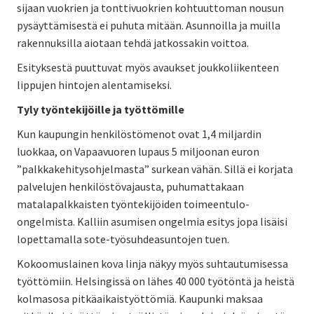
sijaan vuokrien ja tonttivuokrien kohtuuttoman nousun
pysäyttämisestä ei puhuta mitään. Asunnoilla ja muilla
rakennuksilla aiotaan tehdä jatkossakin voittoa.
Esityksestä puuttuvat myös avaukset joukkoliikenteen
lippujen hintojen alentamiseksi.
Tyly työntekijöille ja työttömille
Kun kaupungin henkilöstömenot ovat 1,4 miljardin
luokkaa, on Vapaavuoren lupaus 5 miljoonan euron
”palkkakehitysohjelmasta” surkean vähän. Sillä ei korjata
palvelujen henkilöstövajausta, puhumattakaan
matalapalkkaisten työntekijöiden toimeentulo-
ongelmista. Kalliin asumisen ongelmia esitys jopa lisäisi
lopettamalla sote-työsuhdeasuntojen tuen.
Kokoomuslainen kova linja näkyy myös suhtautumisessa
työttömiin. Helsingissä on lähes 40 000 työtöntä ja heistä
kolmasosa pitkäaikaistyöttömiä. Kaupunki maksaa