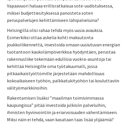
Vapaavuori haluaa erillisratkaisua sote-uudistuksessa,
miksei budjettiesityksessä panosteta soten
peruspalvelujen kehittämiseen lähipalveluina?
Helsingillä olisi rahaa tehdä myös uusia avauksia.
Esimerkiksi ottaa askelia kohti maksutonta
joukkoliikennettä, investoida omaan uusiutuvan energian
tuotantoon kaukolämpöverkkoa hyödyntäen, perustaa
rakennusliike tekemään edullisia vuokra-asuntoja tai
kehittää Helsingille oma työtakuumalli, jossa
pitkäaikaistyöttömille järjestetään mahdollisuus
kokoaikaiseen työhön, palkkatukityöhön tai kouluttaviin
välityömarkkinoihin.
Rakentamisen lisäksi ”maailman toimivimmassa
kaupungissa” pitää investoida julkisiin palveluihin,
ihmisten hyvinvointiin ja eriarvoisuuden vähentämiseen.
Miksi näin ei tehdä, vaan kasataan taas lisää ylijäämiä?