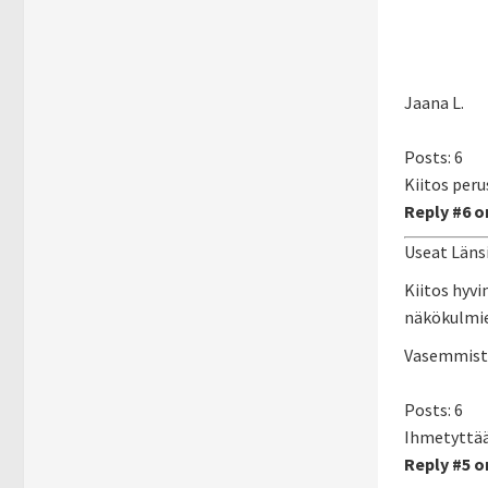
Jaana L.
Posts: 6
Kiitos peru
Reply #6 on
Useat Länsi
Kiitos hyvi
näkökulmien
Vasemmist
Posts: 6
Ihmetyttä
Reply #5 on