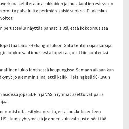
uverkkoa kehitetään asukkaiden ja lautakuntien esitysten
omilta palveluilta perimiä sisäisiä vuokria. Tilakeskus
 voitot.
 perusteella näyttää pahasti siltä, että kokoomus saa
opettaa Länsi-Helsingin lukion. Siitä tehtiin sijaiskärsijä.
pungin johdon vaatimuksesta lopettaa, otettiin kohteeksi
unnallinen lukio läntisessä kaupungissa. Samaan aikaan kun
äkynyt jo aiemmin siinä, että kaikki Helsingissä 90-luvun
n asioissa jopa SDP:n ja VAS:n ryhmät asettuivat paria
jaa.
enemmistöllä esitykseni siitä, että joukkoliikenteen
iä HSL-kuntayhtymässä ja ennen kuin valtuusto päättää