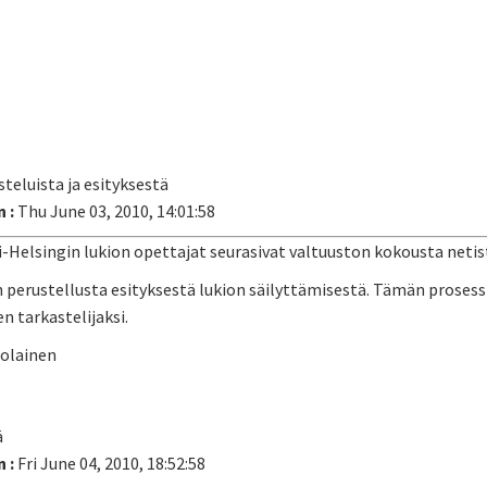
steluista ja esityksestä
 :
Thu June 03, 2010, 14:01:58
-Helsingin lukion opettajat seurasivat valtuuston kokousta netistä
n perustellusta esityksestä lukion säilyttämisestä. Tämän prosessi
 tarkastelijaksi.
olainen
ä
 :
Fri June 04, 2010, 18:52:58