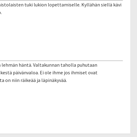
olaisten tuki lukion lopettamiselle. Kyllähän siellä kävi
.
in lehmän häntä. Valtakunnan taholla puhutaan
kestä päivänvaloa. Ei ole ihme jos ihmiset ovat
 on niin räikeää ja läpinäkyvää.