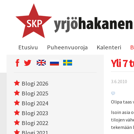
Etusivu
Puheenvuoroja
Kalenteri
B
Yli 7
3.6.2010
Blogi 2026
Blogi 2025
Olipa taas 
Blogi 2024
Blogi 2023
Isoin asia
tilojen vä
Blogi 2022
tekemään le
Blogi 2021