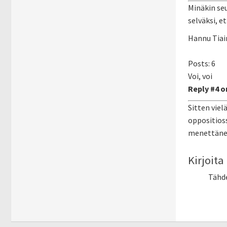
Minäkin seu
selväksi, e
Hannu Tiai
Posts: 6
Voi, voi
Reply #4 on
Sitten vie
oppositioss
menettäneet
Kirjoit
Tähd