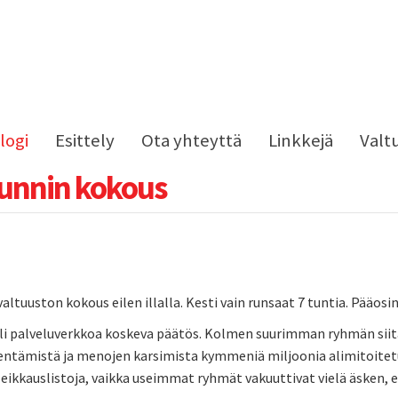
logi
Esittely
Ota yhteyttä
Linkkejä
Valt
 tunnin kokous
valtuuston kokous eilen illalla. Kesti vain runsaat 7 tuntia. Pääosin
 oli palveluverkkoa koskeva päätös. Kolmen suurimman ryhmän sii
hentämistä ja menojen karsimista kymmeniä miljoonia alimitoitetu
ikkauslistoja, vaikka useimmat ryhmät vakuuttivat vielä äsken, e