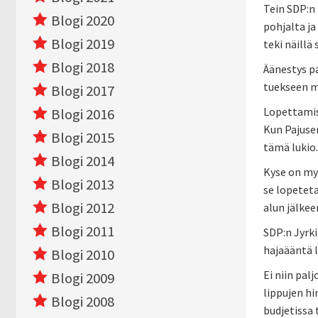
Tein SDP:n
Blogi 2020
pohjalta ja
Blogi 2019
teki näillä
Blogi 2018
Äänestys p
tuekseen m
Blogi 2017
Lopettamisl
Blogi 2016
Kun Pajusen
Blogi 2015
tämä lukio
Blogi 2014
Kyse on myö
Blogi 2013
se lopeteta
Blogi 2012
alun jälkee
Blogi 2011
SDP:n Jyrki
hajaääntä 
Blogi 2010
Ei niin pal
Blogi 2009
lippujen h
Blogi 2008
budjetissa t