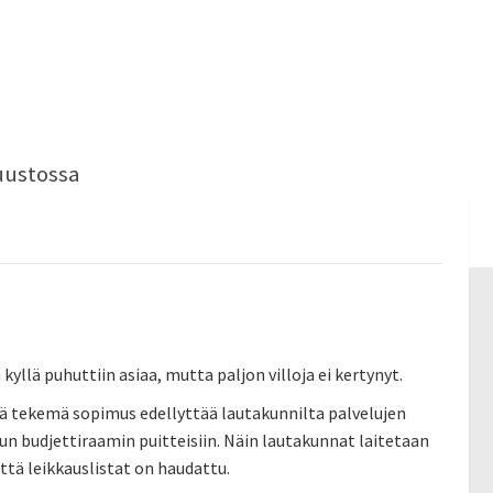
uustossa
 kyllä puhuttiin asiaa, mutta paljon villoja ei kertynyt.
tä tekemä sopimus edellyttää lautakunnilta palvelujen
n budjettiraamin puitteisiin. Näin lautakunnat laitetaan
ttä leikkauslistat on haudattu.