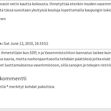
rasin netin kautta kokousta. Ihmetyttää etenkin muiden vasemmist
ttä tässä suositaan yksityisiä kouluja lopettamalla kaupungin lukio
nen
 :
Sat June 12, 2010, 16:33:52
lä ihmetellään kun SDP, n ja Vasemmistoliiton kannatus laskee ku
a suuria, mutta ruohonjuuritasolla tehdään päätöksiä jotka eivät 
 luottamuksensa vasemmistoon, sillä sanojen ja tekojen ristiriita
a kommentti
ellä
*
merkityt kohdat pakollisia