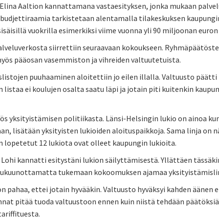
 Elina Aaltion kannattamana vastaesityksen, jonka mukaan palvel
 budjettiraamia tarkistetaan alentamalla tilakeskuksen kaupungin 
 sisäisillä vuokrilla esimerkiksi viime vuonna yli 90 miljoonan euron
alveluverkosta siirrettiin seuraavaan kokoukseen. Ryhmäpäätösten
yös pääosan vasemmiston ja vihreiden valtuutetuista.
istojen puuhaaminen aloitettiin jo eilen illalla. Valtuusto päätti l
 listaa ei koulujen osalta saatu läpi ja jotain piti kuitenkin kau
.
s yksityistämisen politiikasta. Länsi-Helsingin lukio on ainoa k
an, lisätään yksityisten lukioiden aloituspaikkoja. Sama linja on n
n lopetetut 12 lukiota ovat olleet kaupungin lukioita.
 Lohi kannatti esitystäni lukion säilyttämisestä. Yllättäen tässäki
lukuunottamatta tukemaan kokoomuksen ajamaa yksityistämislin
jon pahaa, ettei jotain hyvääkin. Valtuusto hyväksyi kahden äänen 
innat pitää tuoda valtuustoon ennen kuin niistä tehdään päätöks
ariffituesta.