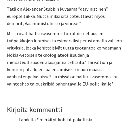
Tätä on Alexander Stubbin kuvaama ”darvinistinen”
europolitiikka. Mutta miksi sitä toteuttavat myös
demarit, Vasemmistoliitto ja vihreät?
Missä ovat hallitusvasemmiston aloitteet uusien
työpaikkojen luomisesta esimerkiksi perustamalla valtion
yrityksiä, jotka kehittäisivät uutta tuotantoa korvaamaan
Nokia-vetoisen teknologiateollisuuden ja
metsäteollisuuden alasajamia tehtaita? Tai valtion ja
kuntien palvelujen laajentamiseksi muun muassa
vanhustenpalveluissa? Ja missä on hallitusvasemmiston
vaihtoehto talouskriisiä pahentavalle EU-politiikalle?
Kirjoita kommentti
Tähdellä
*
merkityt kohdat pakollisia