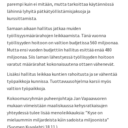
parempi kuin ei mitään, mutta tarkoittaa käytännössä
lähinnä lyhyitä pätkätyöllistämisjaksoja ja
kurssittamista.
Samaan aikaan hallitus jatkaa muiden
työllisyysmäärärahojen leikkaamista. Tänä vuonna
työllisyyden hoitoon on valtion budjetissa 560 miljoonaa.
Mutta ensi vuoden budjettiin hallitus esittää enää 480
miljoonaa. Siis laman lähestyessä työllisyyden hoitoon
varatut määrärahat kokonaisuutena ottaen vähenevät.
Lisäksi hallitus leikkaa kuntien rahoitusta ja se vähentää
työpaikkoja kunnissa. Tuottavuusohjelma karsii myös
valtion työpaikkoja.
Kokoomusryhmän puheenjohtaja Jan Vapaavuoren
mukaan viimeistään maaliskuussa kehysratkaisujen
yhteydessä tulee lisää menoleikkauksia: ”Kyse on
mieluummin miljardeista kúin sadoista miljoonista”
(Suomen Kuvalehti 18.11.).