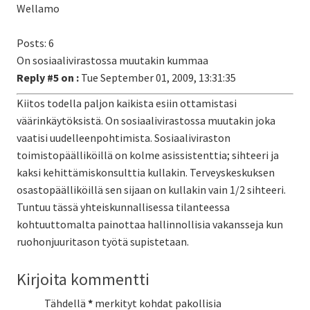
Wellamo
Posts: 6
On sosiaalivirastossa muutakin kummaa
Reply #5 on :
Tue September 01, 2009, 13:31:35
Kiitos todella paljon kaikista esiin ottamistasi
väärinkäytöksistä. On sosiaalivirastossa muutakin joka
vaatisi uudelleenpohtimista. Sosiaaliviraston
toimistopäälliköillä on kolme asissistenttia; sihteeri ja
kaksi kehittämiskonsulttia kullakin. Terveyskeskuksen
osastopäälliköillä sen sijaan on kullakin vain 1/2 sihteeri.
Tuntuu tässä yhteiskunnallisessa tilanteessa
kohtuuttomalta painottaa hallinnollisia vakansseja kun
ruohonjuuritason työtä supistetaan.
Kirjoita kommentti
Tähdellä
*
merkityt kohdat pakollisia