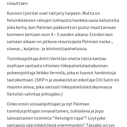
sivuuttaen.
Kunnon työtilat ovat tietysty tarpeen. Mutta on
helsinkiläisten rahojen tuhlausta hankkia uusia kalusteita
joka kerta, kun Palmian pääkonttori joutui muuttamaan
kolmeen kertaan noin 4 – 5 vuoden aikana. Etenkin kun
samaan aikaan on jatkuva resurssipula Palmian ruoka-,
siivous-, kuljetus- ja kiinteistöpalveluissa.
Toimitusjohtaja Antti Värtelän ohella tästä kantaa
osaltaan vastuuta silloinen liikepalvelulautakunnan
puheenjohtaja Veikko Vermilä, joka ei tuonut hankintoja
lautakuntaan. (SKP:n ja asukaslistan edustaja Olli Salin oli
muuten ainoa, joka vastusti liikepalvelulautakunnassa
Värtelän valintaa johtajaksi.)
Onko ensin sosiaalijohtajan ja nyt Palmian
toimitusjohtajan omavaltainen, tuhlaileva ja jopa
lainvastainen toiminta ”Helsingin tapa”? Löytyykö
vastaavia väärinkäytöksiä enemmänkin? Tässäkö on syy