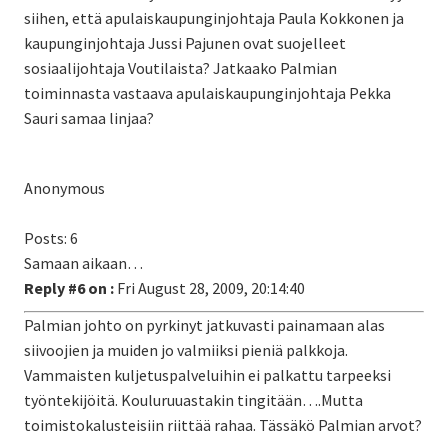
siihen, että apulaiskaupunginjohtaja Paula Kokkonen ja
kaupunginjohtaja Jussi Pajunen ovat suojelleet
sosiaalijohtaja Voutilaista? Jatkaako Palmian
toiminnasta vastaava apulaiskaupunginjohtaja Pekka
Sauri samaa linjaa?
Anonymous
Posts: 6
Samaan aikaan…
Reply #6 on :
Fri August 28, 2009, 20:14:40
Palmian johto on pyrkinyt jatkuvasti painamaan alas
siivoojien ja muiden jo valmiiksi pieniä palkkoja.
Vammaisten kuljetuspalveluihin ei palkattu tarpeeksi
työntekijöitä. Kouluruuastakin tingitään….Mutta
toimistokalusteisiin riittää rahaa. Tässäkö Palmian arvot?