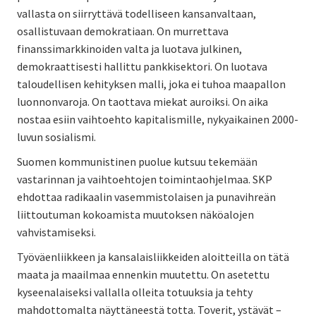
vallasta on siirryttävä todelliseen kansanvaltaan,
osallistuvaan demokratiaan. On murrettava
finanssimarkkinoiden valta ja luotava julkinen,
demokraattisesti hallittu pankkisektori. On luotava
taloudellisen kehityksen malli, joka ei tuhoa maapallon
luonnonvaroja. On taottava miekat auroiksi. On aika
nostaa esiin vaihtoehto kapitalismille, nykyaikainen 2000-
luvun sosialismi.
Suomen kommunistinen puolue kutsuu tekemään
vastarinnan ja vaihtoehtojen toimintaohjelmaa. SKP
ehdottaa radikaalin vasemmistolaisen ja punavihreän
liittoutuman kokoamista muutoksen näköalojen
vahvistamiseksi.
Työväenliikkeen ja kansalaisliikkeiden aloitteilla on tätä
maata ja maailmaa ennenkin muutettu. On asetettu
kyseenalaiseksi vallalla olleita totuuksia ja tehty
mahdottomalta näyttäneestä totta. Toverit, ystävät –