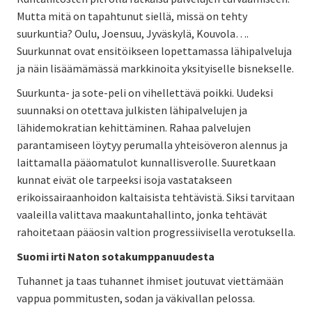
Mutta mitä on tapahtunut siellä, missä on tehty
suurkuntia? Oulu, Joensuu, Jyväskylä, Kouvola….
Suurkunnat ovat ensitöikseen lopettamassa lähipalveluja
ja näin lisäämämässä markkinoita yksityiselle bisnekselle.
Suurkunta- ja sote-peli on vihellettävä poikki. Uudeksi
suunnaksi on otettava julkisten lähipalvelujen ja
lähidemokratian kehittäminen. Rahaa palvelujen
parantamiseen löytyy perumalla yhteisöveron alennus ja
laittamalla pääomatulot kunnallisverolle. Suuretkaan
kunnat eivät ole tarpeeksi isoja vastatakseen
erikoissairaanhoidon kaltaisista tehtävistä. Siksi tarvitaan
vaaleilla valittava maakuntahallinto, jonka tehtävät
rahoitetaan pääosin valtion progressiivisella verotuksella.
Suomi irti Naton sotakumppanuudesta
Tuhannet ja taas tuhannet ihmiset joutuvat viettämään
vappua pommitusten, sodan ja väkivallan pelossa.