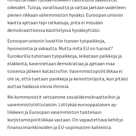
oikeudet. Tuloja, varallisuutta ja valtaa jaetaan uudelleen
pienen rikkaan vähemmistön hyväksi. Euroopan unionin
kautta ajetaan läpi ratkaisuja, joita ei missään
demokraattisessa käsittelyssä hyväksyttäisi.
Euroopan unionin luvattiin tuovan työpaikkoja,
hyvinvointia ja vakautta. Mutta mitä EU on tuonut?
Eurokurilla tuhotaan työpaikkoja, leikataan palkkoja ja
eläkkeitä, kavennetaan demokratiaa ja ajetaan maa
toisensa jälkeen katastrofiin. Vasemmistopolitiikkaa ei
ole se, että tuetaan pankkeja ja keinottelijoita, kun pitäisi
auttaa hädässä olevia ihmisiä.
Me kommunistit vetoamme sosialidemokraatteihin ja
vasemmistoliittolaisiin: Liittykää eurooppalaisen ay-
liikkeen ja Euroopan vasemmiston taisteluun
kurjistamispolitiikkaa vastaan. On vapautettava kehitys
finanssimarkkinoiden ja EU-sopimusten kahleista.