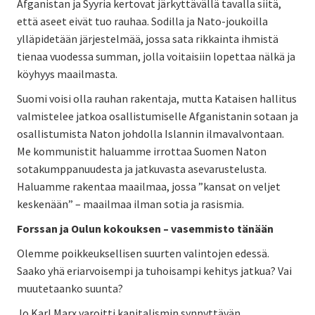
Afganistan ja Syyria kertovat järkyttävällä tavalla siitä,
että aseet eivät tuo rauhaa. Sodilla ja Nato-joukoilla
ylläpidetään järjestelmää, jossa sata rikkainta ihmistä
tienaa vuodessa summan, jolla voitaisiin lopettaa nälkä ja
köyhyys maailmasta.
Suomi voisi olla rauhan rakentaja, mutta Kataisen hallitus
valmistelee jatkoa osallistumiselle Afganistanin sotaan ja
osallistumista Naton johdolla Islannin ilmavalvontaan.
Me kommunistit haluamme irrottaa Suomen Naton
sotakumppanuudesta ja jatkuvasta asevarustelusta.
Haluamme rakentaa maailmaa, jossa ”kansat on veljet
keskenään” – maailmaa ilman sotia ja rasismia.
Forssan ja Oulun kokouksen – vasemmisto tänään
Olemme poikkeuksellisen suurten valintojen edessä.
Saako yhä eriarvoisempi ja tuhoisampi kehitys jatkua? Vai
muutetaanko suunta?
Jo Karl Marx varoitti kapitalismin synnyttävän