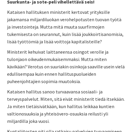
Suurkunta- ja sote-peli vihellettävä seis!
Kataisen hallituksen ministerit kertovat yrityksille
jakamansa miljardiluokan verohelpotusten tuovan työtä
ja investointeja. Mutta mitä muuta suurfirmojen
tukemisesta on seurannut, kuin lisää joukkoirtisanomisia,
lisää työttömiä ja lisää voittoja kapitalisteille?
Ministerit kehuivat laittaneensa osingot verolle ja
tulonjaon oikeudenmukaisemmaksi. Mutta miten
kävikään? Verotus on suuriakin osinkoja saaville usein vielä
edullisempaa kuin ennen hallituspuolueiden
puheenjohtajien sopimia muutoksia.
Kataisen hallitus sanoo turvaavansa sosiaali- ja
terveyspalvelut. Miten, sitä eivät ministerit tiedä itsekään.
Ja miten tietäisivätkään, kun hallitus leikkaa kuntien
valtionosuuksia ja yhteisövero-osuuksia reilusti yli
miljardilla joka vuosi.
Kuntaliitosten piti olla ratkaisu palvelujen turvaamiseen.