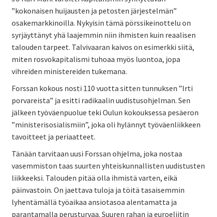
”kokonaisen huijausten ja petosten järjestelmän”
osakemarkkinoilla. Nykyisin tämä pörssikeinottelu on
syrjäyttänyt yhä laajemmin niin ihmisten kuin reaalisen
talouden tarpeet. Talvivaaran kaivos on esimerkki siitä,
miten rosvokapitalismi tuhoaa myös luontoa, jopa
vihreiden ministereiden tukemana.
Forssan kokous nosti 110 vuotta sitten tunnuksen ”Irti
porvareista” ja esitti radikaalin uudistusohjelman. Sen
jälkeen työväenpuolue teki Oulun kokouksessa pesäeron
”ministerisosialismiin”, joka oli hylännyt työväenliikkeen
tavoitteet ja periaatteet.
Tänään tarvitaan uusi Forssan ohjelma, joka nostaa
vasemmiston taas suurten yhteiskunnallisten uudistusten
liikkeeksi. Talouden pitää olla ihmistä varten, eikä
päinvastoin. On jaettava tuloja ja töitä tasaisemmin
lyhentämällä työaikaa ansiotasoa alentamatta ja
parantamalla perusturvaa. Suuren rahan ja euroeliitin