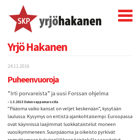
Yrjö Hakanen
24.11.2016
Puheenvuoroja
”Irti porvareista” ja uusi Forssan ohjelma
– 1.5.2013 Oulun vappumarssilla
”Pääoma vaiko kansat on veljet keskenään”, kysytään
laulussa. Kysymys on entistä ajankohtaisempi. Euroopassa
ovat käynnissä laajimmat luokkataistelut moneen
vuosikymmeneen. Suurpääoma ja oikeisto pyrkivät
romuttamaan työväenliikkeen taistelulla saavutetut