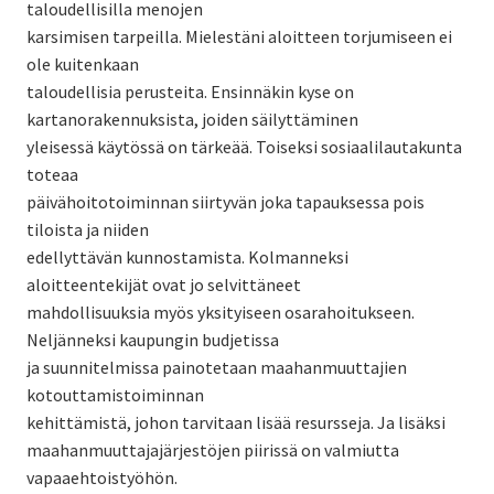
taloudellisilla menojen
karsimisen tarpeilla. Mielestäni aloitteen torjumiseen ei
ole kuitenkaan
taloudellisia perusteita. Ensinnäkin kyse on
kartanorakennuksista, joiden säilyttäminen
yleisessä käytössä on tärkeää. Toiseksi sosiaalilautakunta
toteaa
päivähoitotoiminnan siirtyvän joka tapauksessa pois
tiloista ja niiden
edellyttävän kunnostamista. Kolmanneksi
aloitteentekijät ovat jo selvittäneet
mahdollisuuksia myös yksityiseen osarahoitukseen.
Neljänneksi kaupungin budjetissa
ja suunnitelmissa painotetaan maahanmuuttajien
kotouttamistoiminnan
kehittämistä, johon tarvitaan lisää resursseja. Ja lisäksi
maahanmuuttajajärjestöjen piirissä on valmiutta
vapaaehtoistyöhön.