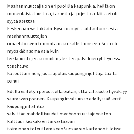
Maahanmuuttajia on eri puolilla kaupunkia, heillä on
monenlaisia taustoja, tarpeita ja järjestöjä. Niitä ei ole
syytä asettaa
keskenään vastakkain. Kyse on myös suhtautumisesta
maahanmuuttajien
omaehtoiseen toimintaan ja osallistumiseen. Se ei ole
myöskään sama asia kuin
leikkipuistojen ja muiden yleisten palvelujen yhteydessä
tapahtuva
kotouttaminen, josta apulaiskaupunginjohtaja täällä
puhui.
Edellä esitetyn perusteella esitän, että valtuusto hyväksyy
seuraavan ponnen: Kaupunginvaltuusto edellyttää, että
kaupunginhallitus
selvittää mahdollisuudet maahanmuuttajanaisten
kulttuurikeskuksen tai vastaavan
toiminnan toteuttamiseen Vuosaaren kartanon tiloissa