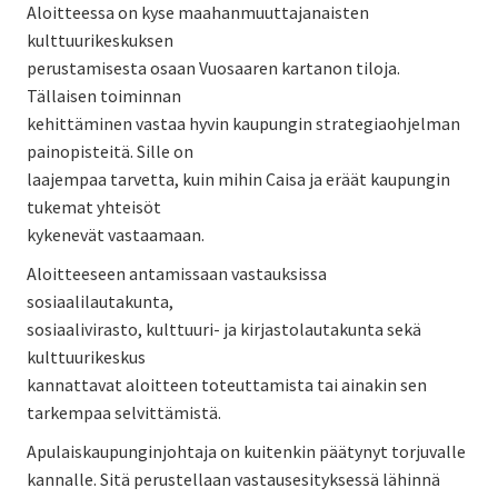
Aloitteessa on kyse maahanmuuttajanaisten
kulttuurikeskuksen
perustamisesta osaan Vuosaaren kartanon tiloja.
Tällaisen toiminnan
kehittäminen vastaa hyvin kaupungin strategiaohjelman
painopisteitä. Sille on
laajempaa tarvetta, kuin mihin Caisa ja eräät kaupungin
tukemat yhteisöt
kykenevät vastaamaan.
Aloitteeseen antamissaan vastauksissa
sosiaalilautakunta,
sosiaalivirasto, kulttuuri- ja kirjastolautakunta sekä
kulttuurikeskus
kannattavat aloitteen toteuttamista tai ainakin sen
tarkempaa selvittämistä.
Apulaiskaupunginjohtaja on kuitenkin päätynyt torjuvalle
kannalle. Sitä perustellaan vastausesityksessä lähinnä