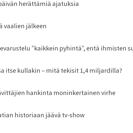
äivän herättämiä ajatuksia
ä vaalien jälkeen
evarustelu ”kaikkein pyhintä”, entä ihmisten s
 itse kullakin – mitä tekisit 1,4 miljardilla?
ävittäjien hankinta moninkertainen virhe
tian historiaan jäävä tv-show