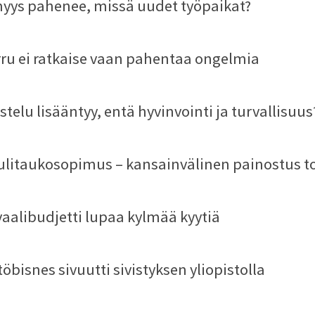
yys pahenee, missä uudet työpaikat?
rru ei ratkaise vaan pahentaa ongelmia
telu lisääntyy, entä hyvinvointi ja turvallisuus
ulitaukosopimus – kansainvälinen painostus to
vaalibudjetti lupaa kylmää kyytiä
töbisnes sivuutti sivistyksen yliopistolla