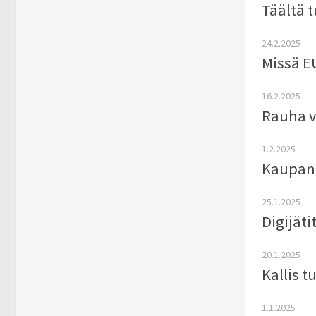
Täältä t
24.2.2025
Missä E
16.2.2025
Rauha vo
1.2.2025
Kaupan 
25.1.2025
Digijät
20.1.2025
Kallis t
1.1.2025