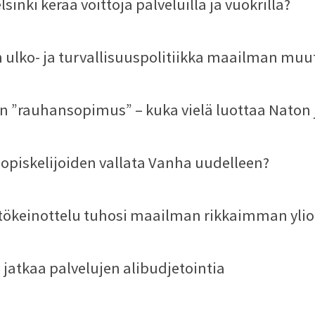
lsinki kerää voittoja palveluilla ja vuokrilla?
ulko- ja turvallisuuspolitiikka maailman muu
n ”rauhansopimus” – kuka vielä luottaa Naton 
 opiskelijoiden vallata Vanha uudelleen?
stökeinottelu tuhosi maailman rikkaimman yl
 jatkaa palvelujen alibudjetointia