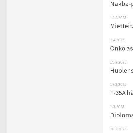
Nakba-p
14.4.2025
Mietteit
2.4.2025
Onko as
19.3.2025
Huolensa
17.3.2025
F-35A h
1.3.2025
Diploma
28.2.2025