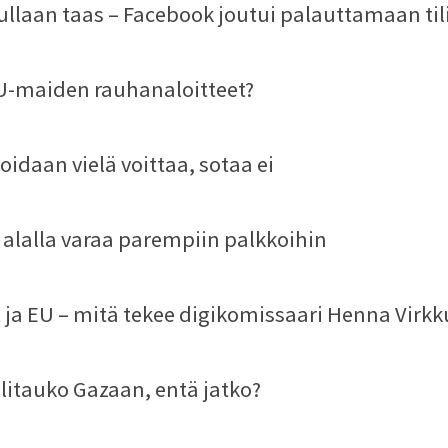
ullaan taas – Facebook joutui palauttamaan til
U-maiden rauhanaloitteet?
idaan vielä voittaa, sotaa ei
alalla varaa parempiin palkkoihin
it ja EU – mitä tekee digikomissaari Henna Virk
ulitauko Gazaan, entä jatko?