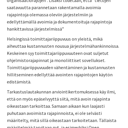
organisaatiorajojen”. Lisäksi todetaan, että ”tietojen
saatavuutta parannetaan rakentamalla avoimia
rajapintoja olemassa oleviin järjestelmiin ja
edellyttämällä avoimia ja dokumentoituja rajapintoja
hankittavissa järjestelmissä”
Helsingissä toimittajariippuvuus on yleistä, mikä
aiheuttaa kustannusten nousua järjestelmähankinnoissa.
Keskeinen syy toimittajariippuvuuteen ovat suljetut
ohjelmistorajapinnat ja monoliittiset sovellukset.
Toimittajariippuvuuden vähentäminen ja kustannusten
hillitseminen edellyttää avointen rajapintojen käytön
edistämistä.
Tarkastuslautakunnan arviointikertomuksessa käy ilmi,
että on myös epäselvyyttä siitä, mitä avoin rajapinta
oikeastaan tarkoittaa. Samaan aikaan kun laajasti
puhutaan avoimista rajapinnoista, ei ole selvästi
määritelty, mitä sillä oikeastaan tarkoitetaan. Tällaista
määritelmää tarvitaan nyt, ja esimerkiksi Open