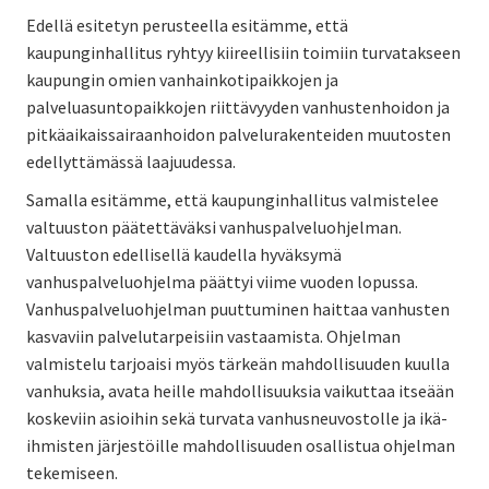
Edellä esitetyn perusteella esitämme, että
kaupunginhallitus ryhtyy kiireellisiin toimiin turvatakseen
kaupungin omien vanhainkotipaikkojen ja
palveluasuntopaikkojen riittävyyden vanhustenhoidon ja
pitkäaikaissairaanhoidon palvelurakenteiden muutosten
edellyttämässä laajuudessa.
Samalla esitämme, että kaupunginhallitus valmistelee
valtuuston päätettäväksi vanhuspalveluohjelman.
Valtuuston edellisellä kaudella hyväksymä
vanhuspalveluohjelma päättyi viime vuoden lopussa.
Vanhuspalveluohjelman puuttuminen haittaa vanhusten
kasvaviin palvelutarpeisiin vastaamista. Ohjelman
valmistelu tarjoaisi myös tärkeän mahdollisuuden kuulla
vanhuksia, avata heille mahdollisuuksia vaikuttaa itseään
koskeviin asioihin sekä turvata vanhusneuvostolle ja ikä-
ihmisten järjestöille mahdollisuuden osallistua ohjelman
tekemiseen.