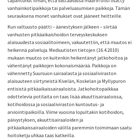
tapahtunut ilman, että vastaavassa määrin olisi lisätty
vanhainkotipaikkoja tai palveluasumisen paikkoja. Tämän
seurauksena monet vanhukset ovat jääneet heitteille.
Kun valtuusto päätti – äänestyksen jälkeen – siirtää
vanhusten pitkäaikaishoidon terveyskeskuksen
alaisuudesta sosiaalitoimeen, vakuutettiin, että muutos ei
heikennä palveluja. Mediuutisten tietojen (16.4.2010)
mukaan muutos on kuitenkin heikentänyt jatkohoitoa ja
vähentänyt paikkojen kokonaismäärää. Paikkoja on
vähennetty Suursuon sairaalasta ja sosiaaliviraston
alaisuuteen siirtyneistä Kivelän, Koskelan ja Myllypuron
entisistä pitkäaikaissairaaloista. Jatkohoitopaikkaa
odottelevia potilaita on taas lisää akuuttisairaaloissa,
kotihoidossa ja sosiaaliviraston kuntoutus- ja
arviointipaikoilla. Viime vuosina lopultakin kotihoidon,
päivystyksen, akuuttisairaaloiden ja
pitkäaikaissairaaloiden välillä paremmin toimimaan saatu
hoitoketju uhkaa taas katkeilla.