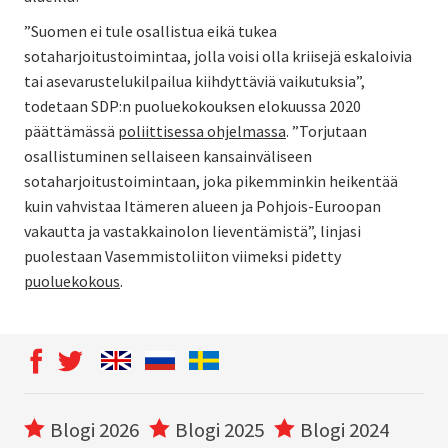
”Suomen ei tule osallistua eikä tukea
sotaharjoitustoimintaa, jolla voisi olla kriisejä eskaloivia
tai asevarustelukilpailua kiihdyttäviä vaikutuksia”,
todetaan SDP:n puoluekokouksen elokuussa 2020
päättämässä
poliittisessa ohjelmassa
. ”Torjutaan
osallistuminen sellaiseen kansainväliseen
sotaharjoitustoimintaan, joka pikemminkin heikentää
kuin vahvistaa Itämeren alueen ja Pohjois-Euroopan
vakautta ja vastakkainolon lieventämistä”, linjasi
puolestaan Vasemmistoliiton viimeksi pidetty
puoluekokous
.
Blogi 2026
Blogi 2025
Blogi 2024