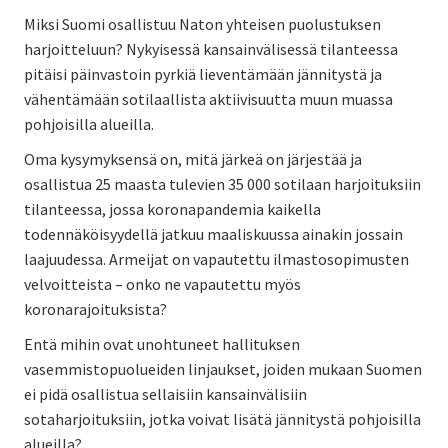
Miksi Suomi osallistuu Naton yhteisen puolustuksen
harjoitteluun? Nykyisessä kansainvälisessä tilanteessa
pitäisi päinvastoin pyrkiä lieventämään jännitystä ja
vähentämään sotilaallista aktiivisuutta muun muassa
pohjoisilla alueilla.
Oma kysymyksensä on, mitä järkeä on järjestää ja
osallistua 25 maasta tulevien 35 000 sotilaan harjoituksiin
tilanteessa, jossa koronapandemia kaikella
todennäköisyydellä jatkuu maaliskuussa ainakin jossain
laajuudessa. Armeijat on vapautettu ilmastosopimusten
velvoitteista – onko ne vapautettu myös
koronarajoituksista?
Entä mihin ovat unohtuneet hallituksen
vasemmistopuolueiden linjaukset, joiden mukaan Suomen
ei pidä osallistua sellaisiin kansainvälisiin
sotaharjoituksiin, jotka voivat lisätä jännitystä pohjoisilla
alueilla?