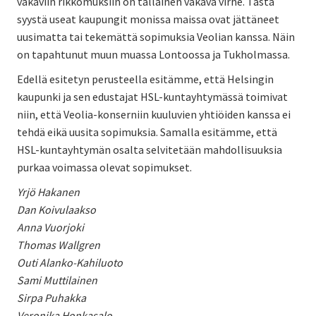
vakaviin rikkomuksiin on tällainen vakava virhe. Tästä
syystä useat kaupungit monissa maissa ovat jättäneet
uusimatta tai tekemättä sopimuksia Veolian kanssa. Näin
on tapahtunut muun muassa Lontoossa ja Tukholmassa.
Edellä esitetyn perusteella esitämme, että Helsingin
kaupunki ja sen edustajat HSL-kuntayhtymässä toimivat
niin, että Veolia-konserniin kuuluvien yhtiöiden kanssa ei
tehdä eikä uusita sopimuksia. Samalla esitämme, että
HSL-kuntayhtymän osalta selvitetään mahdollisuuksia
purkaa voimassa olevat sopimukset.
Yrjö Hakanen
Dan Koivulaakso
Anna Vuorjoki
Thomas Wallgren
Outi Alanko-Kahiluoto
Sami Muttilainen
Sirpa Puhakka
Veronika Honkasalo