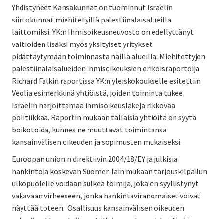
Yhdistyneet Kansakunnat on tuominnut Israelin
siirtokunnat miehitetyillä palestiinalaisalueilla
laittomiksi. YK:n Ihmisoikeusneuvosto on edellyttänyt
valtioiden lisäksi myös yksityiset yritykset
pidättäytymään toiminnasta näillä alueilla. Miehitettyjen
palestiinalaisalueiden ihmisoikeuksien erikoisraportoija
Richard Falkin raportissa YK:n yleiskokoukselle esitettiin
Veolia esimerkkinä yhtiöistä, joiden toiminta tukee
Israelin harjoittamaa ihmisoikeuslakeja rikkovaa
politiikkaa. Raportin mukaan tällaisia yhtiöitä on syytä
boikotoida, kunnes ne muuttavat toimintansa
kansainvälisen oikeuden ja sopimusten mukaiseksi.
Euroopan unionin direktiivin 2004/18/EY ja julkisia
hankintoja koskevan Suomen lain mukaan tarjouskilpailun
ulkopuolelle voidaan sulkea toimija, joka on syyllistynyt
vakavaan virheeseen, jonka hankintaviranomaiset voivat
näyttää toteen. Osallisuus kansainvälisen oikeuden