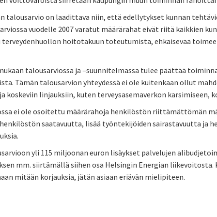
sten voittovaroista siirretään kaupungin muun toiminnan rahoitta
 talousarvio on laadittava niin, että edellytykset kunnan tehtävi
arviossa vuodelle 2007 varatut määrärahat eivät riitä kaikkien k
i terveydenhuollon hoitotakuun toteutumista, ehkäisevää toimee
ukaan talousarviossa ja –suunnitelmassa tulee päättää toiminnall
sta. Tämän talousarvion yhteydessä ei ole kuitenkaan ollut mahdo
ja koskeviin linjauksiin, kuten terveysasemaverkon karsimiseen, kou
ossa ei ole osoitettu määrärahoja henkilöstön riittämättömän mä
henkilöstön saatavuutta, lisää työntekijöiden sairastavuutta ja 
uksia.
usarvioon yli 115 miljoonan euron lisäykset palvelujen alibudjeto
ksen mm. siirtämällä siihen osa Helsingin Energian liikevoitosta. 
an mitään korjauksia, jätän asiaan eriävän mielipiteen.