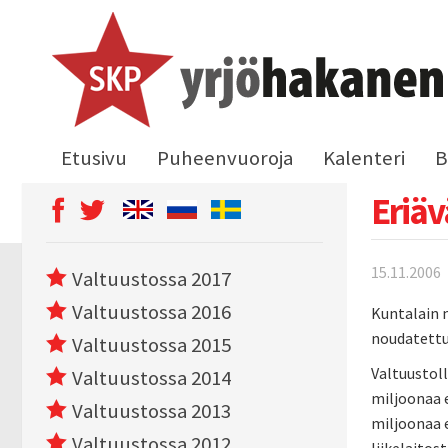
Etusivu
Puheenvuoroja
Kalenteri
B
Eriäv
15.11.2006
Valtuustossa 2017
Valtuustossa 2016
Kuntalain m
noudatettu
Valtuustossa 2015
Valtuustol
Valtuustossa 2014
miljoonaa e
Valtuustossa 2013
miljoonaa e
Valtuustossa 2012