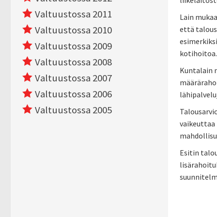
liikelaito
Valtuustossa 2011
Lain mukaan
Valtuustossa 2010
että talous
esimerkiks
Valtuustossa 2009
kotihoitoa.
Valtuustossa 2008
Kuntalain m
Valtuustossa 2007
määrärahoi
Valtuustossa 2006
lähipalvelu
Valtuustossa 2005
Talousarvi
vaikeuttaa 
mahdollisu
Esitin talo
lisärahoitu
suunnitelma