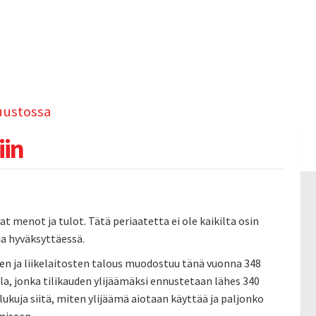
uustossa
iin
 menot ja tulot. Tätä periaatetta ei ole kaikilta osin
a hyväksyttäessä.
en ja liikelaitosten talous muodostuu tänä vuonna 348
la, jonka tilikauden ylijäämäksi ennustetaan lähes 340
ukuja siitä, miten ylijäämä aiotaan käyttää ja paljonko