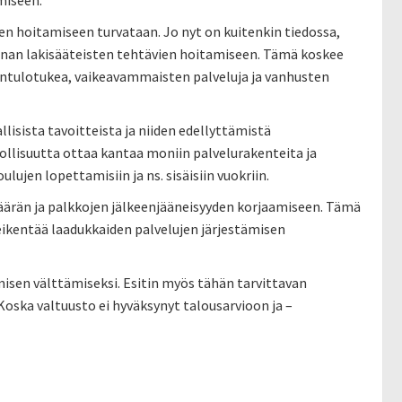
miseen.
en hoitamiseen turvataan. Jo nyt on kuitenkin tiedossa,
unnan lakisääteisten tehtävien hoitamiseen. Tämä koskee
ntulotukea, vaikeavammaisten palveluja ja vanhusten
isista tavoitteista ja niiden edellyttämistä
llisuutta ottaa kantaa moniin palvelurakenteita ja
lujen lopettamisiin ja ns. sisäisiin vuokriin.
ärän ja palkkojen jälkeenjääneisyyden korjaamiseen. Tämä
heikentää laadukkaiden palvelujen järjestämisen
imisen välttämiseksi. Esitin myös tähän tarvittavan
Koska valtuusto ei hyväksynyt talousarvioon ja –