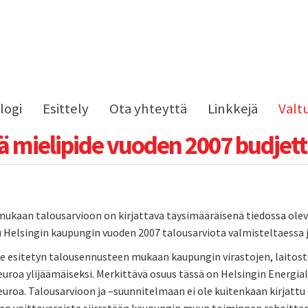
logi
Esittely
Ota yhteyttä
Linkkejä
Valt
ä mielipide vuoden 2007 budjett
ukaan talousarvioon on kirjattava täysimääräisenä tiedossa olevat
 Helsingin kaupungin vuoden 2007 talousarviota valmisteltaessa j
le esitetyn talousennusteen mukaan kaupungin virastojen, laitost
uroa ylijäämäiseksi. Merkittävä osuus tässä on Helsingin Energial
uroa. Talousarvioon ja –suunnitelmaan ei ole kuitenkaan kirjattu l