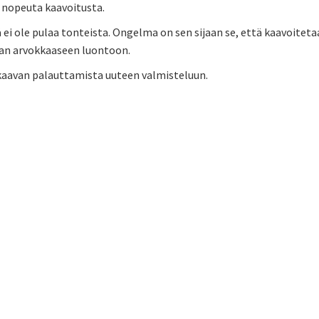
 nopeuta kaavoitusta.
 ei ole pulaa tonteista. Ongelma on sen sijaan se, että kaavoitetaan
n arvokkaaseen luontoon.
aavan palauttamista uuteen valmisteluun.