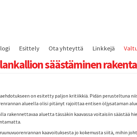
logi
Esittely
Ota yhteyttä
Linkkejä
Valt
lankallion säästäminen rakent
ehdotukseen on esitetty paljon kritiikkiä. Pidän perusteltuna ni
nrannan alueella olisi pitänyt rajoittaa entisen öljysataman alue
la rakennettavaa aluetta tässäkin kaavassa voitaisiin säästää hien
entamatta.
Kruunuvuorenrannan kaavoituksesta jo kokemusta siitä, mihin joht