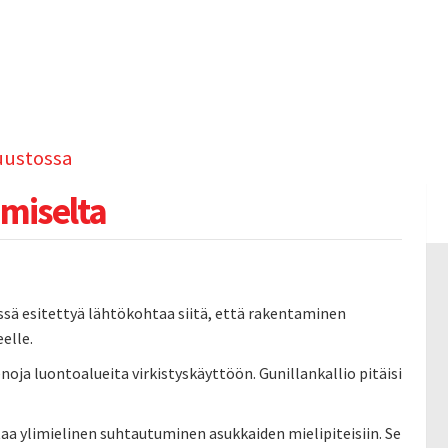
uustossa
amiselta
issä esitettyä lähtökohtaa siitä, että rakentaminen
elle.
oja luontoalueita virkistyskäyttöön. Gunillankallio pitäisi
aa ylimielinen suhtautuminen asukkaiden mielipiteisiin. Se