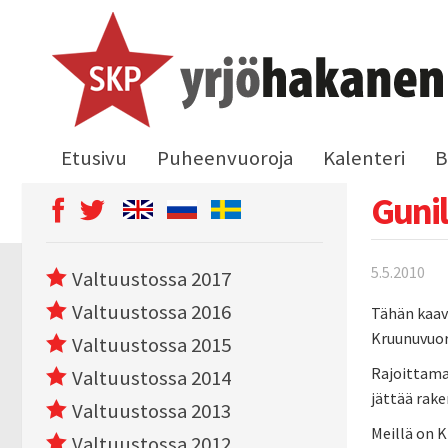
Etusivu
Puheenvuoroja
Kalenteri
B
Gunil
5.5.2010
Valtuustossa 2017
Valtuustossa 2016
Tähän kaava
Kruunuvuore
Valtuustossa 2015
Rajoittamal
Valtuustossa 2014
jättää rak
Valtuustossa 2013
Meillä on 
Valtuustossa 2012