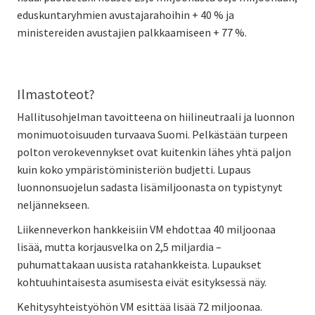
eduskuntaryhmien avustajarahoihin + 40 % ja
ministereiden avustajien palkkaamiseen + 77 %.
Ilmastoteot?
Hallitusohjelman tavoitteena on hiilineutraali ja luonnon
monimuotoisuuden turvaava Suomi. Pelkästään turpeen
polton verokevennykset ovat kuitenkin lähes yhtä paljon
kuin koko ympäristöministeriön budjetti. Lupaus
luonnonsuojelun sadasta lisämiljoonasta on typistynyt
neljännekseen.
Liikenneverkon hankkeisiin VM ehdottaa 40 miljoonaa
lisää, mutta korjausvelka on 2,5 miljardia –
puhumattakaan uusista ratahankkeista. Lupaukset
kohtuuhintaisesta asumisesta eivät esityksessä näy.
Kehitysyhteistyöhön VM esittää lisää 72 miljoonaa.