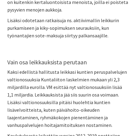
on kuitenkin kertaluontoisista menoista, joilla ei poisteta
pysyvien menojen aukkoja.
Lisäksi odotetaan ratkaisuja ns. aktiivimallin leikkurin
purkamiseen ja kiky-sopimuksen seurauksiin, kun
työnantajien sote-maksuja siirtyy palkansaajille.
Vain osa leikkauksista perutaan
Kaksi edellistä hallitusta leikkasi kuntien peruspalvelujen
valtionosuuksia Kuntaliiton laskelmien mukaan yli 2,3
miljardilla eurolla. VM esittää nyt valtionosuuksiin lisää
1,1 miljardia. Leikkauksista jää siis suurin osa voimaan.
Lisäksi valtionosuuksilla pitäisi huolehtia kuntien
lisävelvoitteista, kuten päivähoito-oikeuden
laajentaminen, ryhmäkokojen pienentäminen ja
vanhuspalvelujen hoitajamitoituksen nostaminen.
Koulutuksesta leikattiin vuosina 2012-2019 opettajien