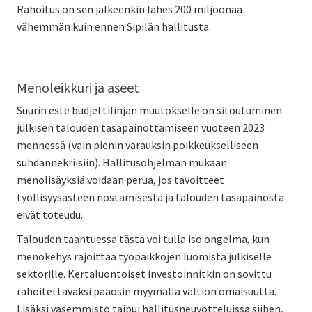
Rahoitus on sen jälkeenkin lähes 200 miljoonaa
vähemmän kuin ennen Sipilän hallitusta.
Menoleikkuri ja aseet
Suurin este budjettilinjan muutokselle on sitoutuminen
julkisen talouden tasapainottamiseen vuoteen 2023
mennessä (vain pienin varauksin poikkeukselliseen
suhdannekriisiin). Hallitusohjelman mukaan
menolisäyksiä voidaan perua, jos tavoitteet
työllisyysasteen nostamisesta ja talouden tasapainosta
eivät toteudu.
Talouden taantuessa tästä voi tulla iso ongelma, kun
menokehys rajoittaa työpaikkojen luomista julkiselle
sektorille. Kertaluontoiset investoinnitkin on sovittu
rahoitettavaksi pääosin myymällä valtion omaisuutta.
Lisäksi vasemmisto taipui hallitusneuvotteluissa siihen,