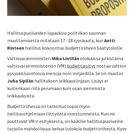
Hallituspuolueiden lupauksia politiikan suunnan
muuttamisesta mitataan 17.-18.syyskuuta, kun
Antti
Rinteen
hallitus kokoontuu budjettiriiheen Säätytalolle.
Valtiovarainministeri
Mika Lintilän
elokuussa julkistama
valtiovarainministeriön (VM)
budjettiesitys
nostaa valtion
pysyväisluontoisia menoja noin miljardilla. Se on muutos
Juha Sipilän
hallituksen leikkauslinjaan. Lisäys ei
kuitenkaan riitä perumaan kuin osan aiemmista
leikkauksista.
Budjettiriihessä on tarkoitus sopia myös
hallitusohjelmaan liittyvistä investoinneista. Kun ne
puuttuvat VM:n esityksestä, on kaikille hallituspuolueille
tarjolla mahdollisuus kehua tuloksia budjettiriihestä. Kyse