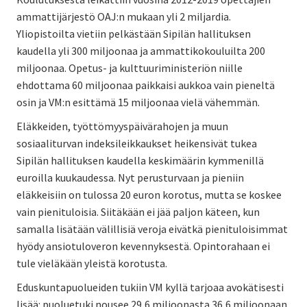
ammattijärjestö OAJ:n mukaan yli 2 miljardia.
Yliopistoilta vietiin pelkästään Sipilän hallituksen
kaudella yli 300 miljoonaa ja ammattikokouluilta 200
miljoonaa. Opetus- ja kulttuuriministeriön niille
ehdottama 60 miljoonaa paikkaisi aukkoa vain pieneltä
osin ja VM:n esittämä 15 miljoonaa vielä vähemmän.
Eläkkeiden, työttömyyspäivärahojen ja muun
sosiaaliturvan indeksileikkaukset heikensivät tukea
Sipilän hallituksen kaudella keskimäärin kymmenillä
euroilla kuukaudessa. Nyt perusturvaan ja pieniin
eläkkeisiin on tulossa 20 euron korotus, mutta se koskee
vain pienituloisia. Siitäkään ei jää paljon käteen, kun
samalla lisätään välillisiä veroja eivätkä pienituloisimmat
hyödy ansiotuloveron kevennyksestä. Opintorahaan ei
tule vieläkään yleistä korotusta.
Eduskuntapuolueiden tukiin VM kyllä tarjoaa avokätisesti
lisää: puoluetuki nousee 29,6 miljoonasta 36,6 miljoonaan,