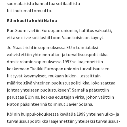
suomalaisista kannattaa sotilaallista
liittoutumattomuutta.
EU:n kautta kohti Natoa
Kun Suomi vietiin Euroopan unioniin, hallitus vakuutti,
että se ei vie sotilasliittoon. Vaan toisin on käynyt.
Jo Maastrichtin sopimuksessa EU:n toimialaksi
vahvistettiin yhteinen ulko- ja turvallisuuspolitiikka.
Amsterdamin sopimuksessa 1997 se laajennettiin
koskemaan ”kaikki Euroopan unionin turvallisuuteen
liittyvät kysymykset, mukaan lukien…asteittain
määriteltävä yhteinen puolustuspolitiikka, joka saattaa
johtaa yhteiseen puolustukseen”. Samalla päätettiin
perustaa EU:n ns. korkea edustajan virka, johon valittiin
Naton pääsihteerinä toiminut Javier Solana.
Kölnin huippukokouksessa keväällä 1999 yhteinen ulko- ja
turvallisuuspolitiikka laajennettiin yhteiseksi turvallisuus-