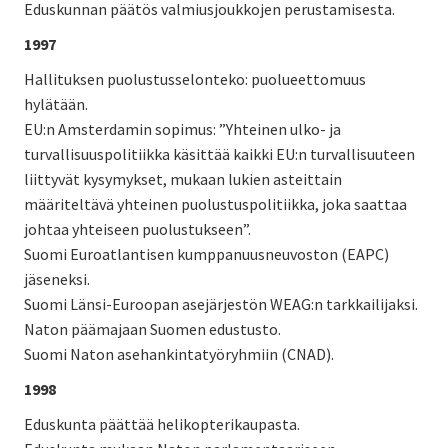
Eduskunnan päätös valmiusjoukkojen perustamisesta.
1997
Hallituksen puolustusselonteko: puolueettomuus
hylätään.
EU:n Amsterdamin sopimus: ”Yhteinen ulko- ja
turvallisuuspolitiikka käsittää kaikki EU:n turvallisuuteen
liittyvät kysymykset, mukaan lukien asteittain
määriteltävä yhteinen puolustuspolitiikka, joka saattaa
johtaa yhteiseen puolustukseen”.
Suomi Euroatlantisen kumppanuusneuvoston (EAPC)
jäseneksi.
Suomi Länsi-Euroopan asejärjestön WEAG:n tarkkailijaksi.
Naton päämajaan Suomen edustusto.
Suomi Naton asehankintatyöryhmiin (CNAD).
1998
Eduskunta päättää helikopterikaupasta.