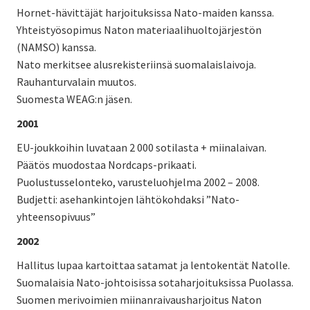
Hornet-hävittäjät harjoituksissa Nato-maiden kanssa.
Yhteistyösopimus Naton materiaalihuoltojärjestön
(NAMSO) kanssa.
Nato merkitsee alusrekisteriinsä suomalaislaivoja.
Rauhanturvalain muutos.
Suomesta WEAG:n jäsen.
2001
EU-joukkoihin luvataan 2 000 sotilasta + miinalaivan.
Päätös muodostaa Nordcaps-prikaati.
Puolustusselonteko, varusteluohjelma 2002 – 2008.
Budjetti: asehankintojen lähtökohdaksi ”Nato-
yhteensopivuus”
2002
Hallitus lupaa kartoittaa satamat ja lentokentät Natolle.
Suomalaisia Nato-johtoisissa sotaharjoituksissa Puolassa.
Suomen merivoimien miinanraivausharjoitus Naton