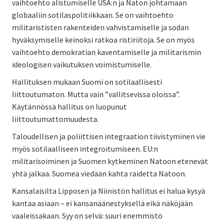
vaihtoehto alistumiselle USA:n ja Naton johtamaan
globaaliin sotilaspolitiikkaan. Se on vaihtoehto
militarististen rakenteiden vahvistamiselle ja sodan
hyväksymiselle keinoksi ratkoa ristiriitoja. Se on myös
vaihtoehto demokratian kaventamiselle ja militarismin
ideologisen vaikutuksen voimistumiselle.
Hallituksen mukaan Suomi on sotilaallisesti
liittoutumaton. Mutta vain ”vallitsevissa oloissa”.
Käytännössä hallitus on luopunut
liittoutumattomuudesta.
Taloudellisen ja poliittisen integraation tiivistyminen vie
myös sotilaalliseen integroitumiseen. EU:n
militarisoiminen ja Suomen kytkeminen Natoon etenevät
yhtä jalkaa. Suomea viedään kahta raidetta Natoon.
Kansalaisilta Lipposen ja Niinistön hallitus ei halua kysyä
kantaa asiaan – ei kansanäänestyksellä eikä näköjään
vaaleissakaan. Syy on selvä: suuri enemmistö