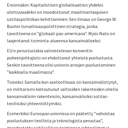
Ensinnäkin: Kapitalistisen globalisaation yhdeksi
ulottuvuudeksi on muodostunut maailmanlaajuisen
sotilaspolitiikan kehittäminen. Sen ilmaus on George W.
Bushin turvallisuuspoliittinen strategia, jonka
tavoitteena on ”globaali pax-americana”. Myös Nato on
laajentanut toiminta-alueensa kansainväliseksi.
EU:n perustuslakia valmistelevan konventin
puheenjohtajisto on ehdottanut yhteistä puolustusta.
Senkin tavoitteena olisi unionin arvojen puolustaminen
”kaikkialla maailmassa”.
Toiseksi: Samalla kun aseteollisuus on kansainvälistynyt,
on militarismi kietoutunut valtioiden rakenteiden ohella
kansainvälisiin rakenteisiin, kansainvälisiksi sotilas-
teollisiksi yhteenliittymiksi.
Esimerkiksi Euroopan unionissa on päätetty ”vahvistaa
puolustuksen teollista ja teknologista perustaa”,
muodostettu sotilaallisen toiminnan johtoelimet ja