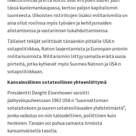
tässä kuolemankaupassa, kertoo paljon kapitalismin
luonteesta. Ulkoisten ristiriitojen lisäksi militarismilla on
aina ollut roolinsa myös työväen ja kehitysmaiden
alistamisessa ja vastarinnan tukahduttamisessa.
Tällaiset tekijät selittävät tänäänkin pitkälle USA:n
sotapolitiikkaa, Naton laajentamista ja Euroopan unionin
militarisoimista. Militarismiin liittyy samalla eräitä uusia
piirteitä, jotka kytkevät myös Suomea Natoon ja USA:n
sotapolitiikkaan.
Kansainvälinen sotateollinen yhteenliittymä
Presidentti Dwight Eisenhower varoitti
jäähyväispuheessaan 1961 USA:n ”suunnattoman
sotalaitoksen ja suuren sotateollisuuden yhdistelmästä”,
jonka vaikutus on niin taloudellinen, poliittinen kuin
henkinen. Tänään voi puhua samasta ilmiöstä
kansainvälisellä tasolla.