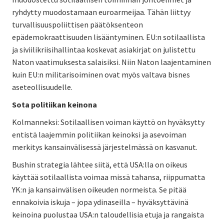
ryhdytty muodostamaan euroarmeijaa. Tähän liittyy
turvallisuuspoliittisen päätöksenteon
epädemokraattisuuden lisääntyminen. EU:n sotilaallista
ja siviilikriisihallintaa koskevat asiakirjat on julistettu
Naton vaatimuksesta salaisiksi. Niin Naton laajentaminen
kuin EU:n militarisoiminen ovat myös valtava bisnes
aseteollisuudelle.
Sota politiikan keinona
Kolmanneksi: Sotilaallisen voiman käyttö on hyväksytty
entistä laajemmin politiikan keinoksi ja asevoiman
merkitys kansainvälisessä järjestelmässä on kasvanut.
Bushin strategia lähtee siitä, että USA:lla on oikeus
käyttää sotilaallista voimaa missä tahansa, riippumatta
YK:n ja kansainvälisen oikeuden normeista. Se pitää
ennakoivia iskuja – jopa ydinaseilla – hyväksyttävinä
keinoina puolustaa USA:n taloudellisia etuja ja rangaista