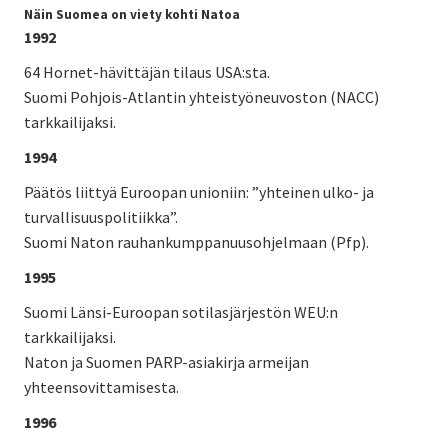
Näin Suomea on viety kohti Natoa
1992
64 Hornet-hävittäjän tilaus USA:sta.
Suomi Pohjois-Atlantin yhteistyöneuvoston (NACC)
tarkkailijaksi.
1994
Päätös liittyä Euroopan unioniin: ”yhteinen ulko- ja
turvallisuuspolitiikka”.
Suomi Naton rauhankumppanuusohjelmaan (Pfp).
1995
Suomi Länsi-Euroopan sotilasjärjestön WEU:n
tarkkailijaksi.
Naton ja Suomen PARP-asiakirja armeijan
yhteensovittamisesta.
1996