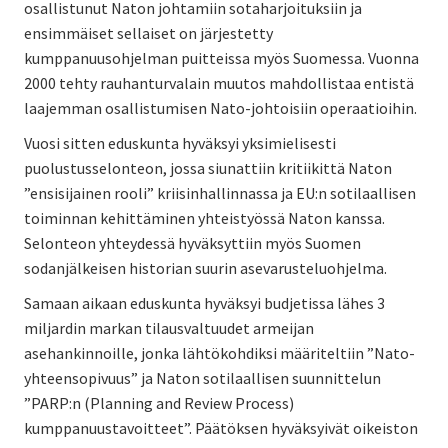
osallistunut Naton johtamiin sotaharjoituksiin ja
ensimmäiset sellaiset on järjestetty
kumppanuusohjelman puitteissa myös Suomessa. Vuonna
2000 tehty rauhanturvalain muutos mahdollistaa entistä
laajemman osallistumisen Nato-johtoisiin operaatioihin.
Vuosi sitten eduskunta hyväksyi yksimielisesti
puolustusselonteon, jossa siunattiin kritiikittä Naton
”ensisijainen rooli” kriisinhallinnassa ja EU:n sotilaallisen
toiminnan kehittäminen yhteistyössä Naton kanssa.
Selonteon yhteydessä hyväksyttiin myös Suomen
sodanjälkeisen historian suurin asevarusteluohjelma.
Samaan aikaan eduskunta hyväksyi budjetissa lähes 3
miljardin markan tilausvaltuudet armeijan
asehankinnoille, jonka lähtökohdiksi määriteltiin ”Nato-
yhteensopivuus” ja Naton sotilaallisen suunnittelun
”PARP:n (Planning and Review Process)
kumppanuustavoitteet”. Päätöksen hyväksyivät oikeiston