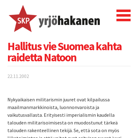
Hallitus vie Suomea kahta
raidetta Natoon
22.11.2002
Nykyaikaisen militarismin juuret ovat kilpailussa
maailmanmarkkinoista, luonnonvaroista ja
vaikutusvallasta. Erityisesti imperialismin kaudella
talouden militarisoimisesta on muodostunut tärkeä
talouden rakenteellinen tekijä. Se, että sota on myös
liiketoimintaa ja että voitot ovat erityisen suuret juuri