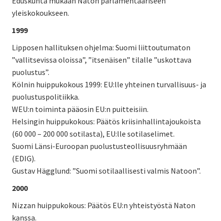
Eduskunta mukaan Naton parlamentaariseen
yleiskokoukseen.
1999
Lipposen hallituksen ohjelma: Suomi liittoutumaton
”vallitsevissa oloissa”, ”itsenäisen” tilalle ”uskottava
puolustus”.
Kölnin huippukokous 1999: EU:lle yhteinen turvallisuus- ja
puolustuspolitiikka.
WEU:n toiminta pääosin EU:n puitteisiin.
Helsingin huippukokous: Päätös kriisinhallintajoukoista
(60 000 – 200 000 sotilasta), EU:lle sotilaselimet.
Suomi Länsi-Euroopan puolustusteollisuusryhmään
(EDIG).
Gustav Hägglund: ”Suomi sotilaallisesti valmis Natoon”.
2000
Nizzan huippukokous: Päätös EU:n yhteistyöstä Naton
kanssa.