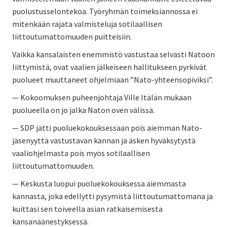
puolustusselontekoa. Työryhmän toimeksiannossa ei
mitenkään rajata valmisteluja sotilaallisen
liittoutumattomuuden puitteisiin.
Vaikka kansalaisten enemmistö vastustaa selvästi Natoon
liittymistä, ovat vaalien jälkeiseen hallitukseen pyrkivät
puolueet muuttaneet ohjelmiaan ”Nato-yhteensopiviksi”.
— Kokoomuksen puheenjohtaja Ville Itälän mukaan
puolueella on jo jalka Naton oven välissä.
— SDP jätti puoluekokouksessaan pois aiemman Nato-
jäsenyyttä vastustavan kannan ja äsken hyväksytystä
vaaliohjelmasta pois myös sotilaallisen
liittoutumattomuuden.
— Keskusta luopui puoluekokouksessa aiemmasta
kannasta, joka edellytti pysymistä liittoutumattomana ja
kuittasi sen toiveella asian ratkaisemisesta
kansanäänestyksessä.