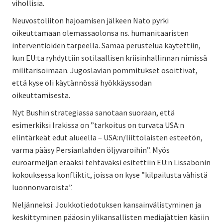
vihollisia.
Neuvostoliiton hajoamisen jälkeen Nato pyrki
oikeuttamaan olemassaolonsa ns. humanitaaristen
interventioiden tarpeella. Samaa perustelua käytettiin,
kun EU:ta ryhdyttiin sotilaallisen kriisinhallinnan nimissä
militarisoimaan. Jugoslavian pommitukset osoittivat,
että kyse oli käytännössä hyökkäyssodan
oikeuttamisesta.
Nyt Bushin strategiassa sanotaan suoraan, että
esimerkiksi Irakissa on ”tarkoitus on turvata USA:n
elintärkeät edut alueella – USA:n/liittolaisten esteetön,
varma pääsy Persianlahden öljyvaroihin”. Myös
euroarmeijan erääksi tehtäväksi esitettiin EU:n Lissabonin
kokouksessa konfliktit, joissa on kyse ”kilpailusta vähistä
luonnonvaroista”.
Neljänneksi: Joukkotiedotuksen kansainvälistyminen ja
keskittyminen pääosin ylikansallisten mediajättien käsiin