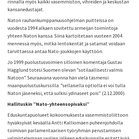
rinnalla myös kaikki vasemmiston, vihreiden ja keskustan
kansanedustajat.
Naton rauhankumppanuusohjelman puitteissa on
vuodesta 1994 alkaen sovitettu armeijan toimintoja
yhteen Naton kanssa. Siinä kartoitetaan vuoteen 2004
mennessä myös, mitkä lentokentät ja satamat voidaan
tarvittaessa antaa Nato-joukkojen käyttöön.
Jo 1999 puolustusvoimien silloinen komentaja Gustav
Hägglund totesi Suomen olevan ”sotilaallisesti valmis
Natoon”. Seuraavana vuonna hän vielä täsmensi
maanpuolustuskurssilla: ”sellaisella optiolla ei voi tulla
Naton jäseneksi, että sulkisi ydinaseet pois” (2.12.2000).
Hallituskin ”Nato-yhteensopivaksi”
Eduskuntapuolueet kokoomuksesta vasemmistoliittoon
hyväksyivät keväällä Antti Kalliomäen puheenjohdolla
toimivan parlamentaarisen työryhmän perustamisen
valmistelemaan vaalien jälkeen eduskunnalle esitettävää