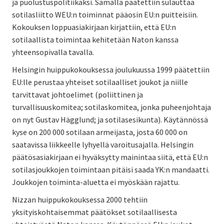
ja puolustuspolitiikaksi. Samalla päätettiin sulauttaa
sotilasliitto WEU:n toiminnat pääosin EU:n puitteisiin.
Kokouksen loppuasiakirjaan kirjattiin, että EU:n
sotilaallista toimintaa kehitetään Naton kanssa
yhteensopivalla tavalla.
Helsingin huippukokouksessa joulukuussa 1999 päätettiin
EU:lle perustaa yhteiset sotilaalliset joukot ja niille
tarvittavat johtoelimet (poliittinen ja
turvallisuuskomitea; sotilaskomitea, jonka puheenjohtaja
on nyt Gustav Hägglund; ja sotilasesikunta). Käytännössä
kyse on 200 000 sotilaan armeijasta, josta 60 000 on
saatavissa liikkeelle lyhyellä varoitusajalla. Helsingin
päätösasiakirjaan ei hyväksytty mainintaa siitä, että EU:n
sotilasjoukkojen toimintaan pitäisi saada YK:n mandaatti.
Joukkojen toiminta-aluetta ei myöskään rajattu.
Nizzan huippukokouksessa 2000 tehtiin
yksityiskohtaisemmat päätökset sotilaallisesta