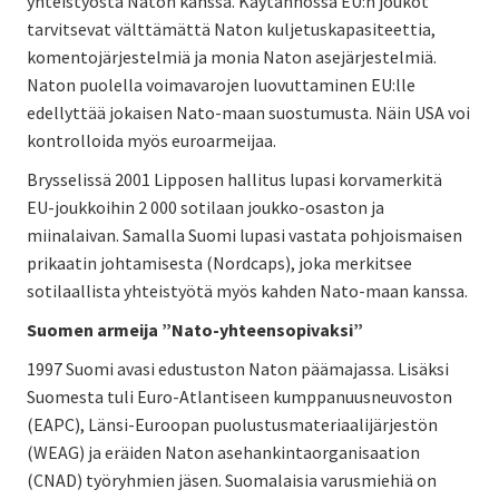
yhteistyöstä Naton kanssa. Käytännössä EU:n joukot
tarvitsevat välttämättä Naton kuljetuskapasiteettia,
komentojärjestelmiä ja monia Naton asejärjestelmiä.
Naton puolella voimavarojen luovuttaminen EU:lle
edellyttää jokaisen Nato-maan suostumusta. Näin USA voi
kontrolloida myös euroarmeijaa.
Brysselissä 2001 Lipposen hallitus lupasi korvamerkitä
EU-joukkoihin 2 000 sotilaan joukko-osaston ja
miinalaivan. Samalla Suomi lupasi vastata pohjoismaisen
prikaatin johtamisesta (Nordcaps), joka merkitsee
sotilaallista yhteistyötä myös kahden Nato-maan kanssa.
Suomen armeija ”Nato-yhteensopivaksi”
1997 Suomi avasi edustuston Naton päämajassa. Lisäksi
Suomesta tuli Euro-Atlantiseen kumppanuusneuvoston
(EAPC), Länsi-Euroopan puolustusmateriaalijärjestön
(WEAG) ja eräiden Naton asehankintaorganisaation
(CNAD) työryhmien jäsen. Suomalaisia varusmiehiä on