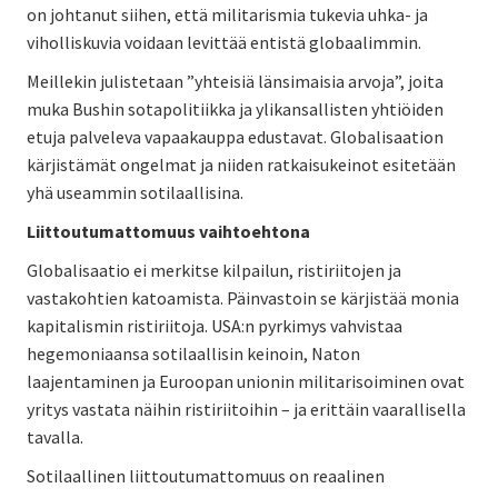
on johtanut siihen, että militarismia tukevia uhka- ja
viholliskuvia voidaan levittää entistä globaalimmin.
Meillekin julistetaan ”yhteisiä länsimaisia arvoja”, joita
muka Bushin sotapolitiikka ja ylikansallisten yhtiöiden
etuja palveleva vapaakauppa edustavat. Globalisaation
kärjistämät ongelmat ja niiden ratkaisukeinot esitetään
yhä useammin sotilaallisina.
Liittoutumattomuus vaihtoehtona
Globalisaatio ei merkitse kilpailun, ristiriitojen ja
vastakohtien katoamista. Päinvastoin se kärjistää monia
kapitalismin ristiriitoja. USA:n pyrkimys vahvistaa
hegemoniaansa sotilaallisin keinoin, Naton
laajentaminen ja Euroopan unionin militarisoiminen ovat
yritys vastata näihin ristiriitoihin – ja erittäin vaarallisella
tavalla.
Sotilaallinen liittoutumattomuus on reaalinen