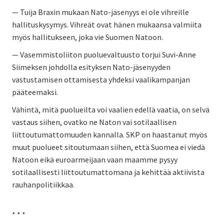
— Tuija Braxin mukaan Nato-jäsenyys ei ole vihreille
hallituskysymys. Vihreät ovat hänen mukaansa valmiita
myös hallitukseen, joka vie Suomen Natoon.
— Vasemmistoliiton puoluevaltuusto torjui Suvi-Anne
Siimeksen johdolla esityksen Nato-jäsenyyden
vastustamisen ottamisesta yhdeksi vaalikampanjan
pääteemaksi.
Vähintä, mitä puolueilta voi vaalien edellä vaatia, on selvä
vastaus siihen, ovatko ne Naton vai sotilaallisen
liittoutumattomuuden kannalla. SKP on haastanut myös
muut puolueet sitoutumaan siihen, että Suomea ei viedä
Natoon eikä euroarmeijaan vaan maamme pysyy
sotilaallisesti liittoutumattomana ja kehittää aktiivista
rauhanpolitiikkaa.
* * *