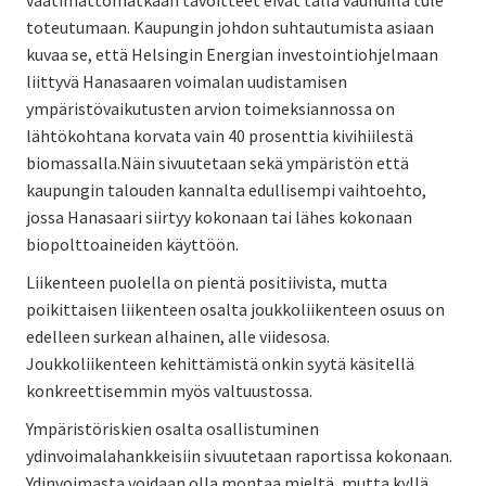
toteutumaan. Kaupungin johdon suhtautumista asiaan
kuvaa se, että Helsingin Energian investointiohjelmaan
liittyvä Hanasaaren voimalan uudistamisen
ympäristövaikutusten arvion toimeksiannossa on
lähtökohtana korvata vain 40 prosenttia kivihiilestä
biomassalla.Näin sivuutetaan sekä ympäristön että
kaupungin talouden kannalta edullisempi vaihtoehto,
jossa Hanasaari siirtyy kokonaan tai lähes kokonaan
biopolttoaineiden käyttöön.
Liikenteen puolella on pientä positiivista, mutta
poikittaisen liikenteen osalta joukkoliikenteen osuus on
edelleen surkean alhainen, alle viidesosa.
Joukkoliikenteen kehittämistä onkin syytä käsitellä
konkreettisemmin myös valtuustossa.
Ympäristöriskien osalta osallistuminen
ydinvoimalahankkeisiin sivuutetaan raportissa kokonaan.
Ydinvoimasta voidaan olla montaa mieltä, mutta kyllä