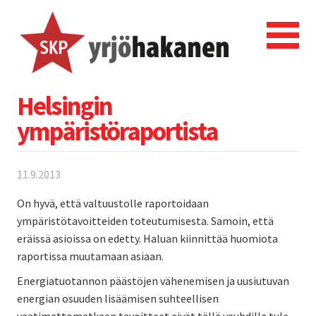
Helsingin
ympäristöraportista
11.9.2013
On hyvä, että valtuustolle raportoidaan
ympäristötavoitteiden toteutumisesta. Samoin, että
eräissä asioissa on edetty. Haluan kiinnittää huomiota
raportissa muutamaan asiaan.
Energiatuotannon päästöjen vähenemisen ja uusiutuvan
energian osuuden lisäämisen suhteellisen
vaatimattomatkaan tavoitteet eivät tällä vauhdilla tule