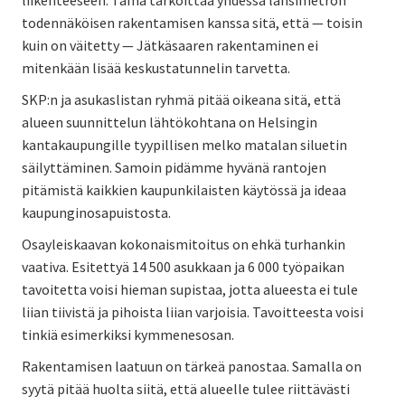
todennäköisen rakentamisen kanssa sitä, että — toisin
kuin on väitetty — Jätkäsaaren rakentaminen ei
mitenkään lisää keskustatunnelin tarvetta.
SKP:n ja asukaslistan ryhmä pitää oikeana sitä, että
alueen suunnittelun lähtökohtana on Helsingin
kantakaupungille tyypillisen melko matalan siluetin
säilyttäminen. Samoin pidämme hyvänä rantojen
pitämistä kaikkien kaupunkilaisten käytössä ja ideaa
kaupunginosapuistosta.
Osayleiskaavan kokonaismitoitus on ehkä turhankin
vaativa. Esitettyä 14 500 asukkaan ja 6 000 työpaikan
tavoitetta voisi hieman supistaa, jotta alueesta ei tule
liian tiivistä ja pihoista liian varjoisia. Tavoitteesta voisi
tinkiä esimerkiksi kymmenesosan.
Rakentamisen laatuun on tärkeä panostaa. Samalla on
syytä pitää huolta siitä, että alueelle tulee riittävästi