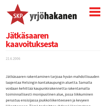
Jätkäsaaren
kaavoituksesta
21.6.2006
Jätkäsaaren rakentaminen tarjoaa hyvän mahdollisuuden
laajentaa Helsingin kantakaupungin aluetta. Samalla
voidaan kehittää kaupunkirakennetta rakentamalla
toiminnallisesti monipuolinen alue, jossa liikkuminen
perustuu ensisijassa joukkoliikenteeseen ja kevyeen
liikenteeseen. Tämä tarkoittaa yhdessä länsimetron