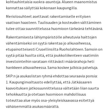
kohtuuhintaisia vuokra-asuntoja. Alueen maanomistus
kannattaa säilyttää kokonaan kaupungilla.
Meriolosuhteet asettavat rakentamiselle erityisen
vaativan haasteen. Tuulisuuden ja kosteuden välttäminen
tulee ottaa suunnittelussa huomioon tärkeänä tehtävänä.
Rakentamisesta lähiympäristölle aiheutuvia haittojen
vähentämiseksi on syytä rakentaa jo alkuvaiheessa,
etupainotteisesti Crusellinsilta Ruoholahteen. Samoin on
syytä pitää huolta siitä, että joukkoliikenteen vaatimiin
investointeihin varataan riittävästi määrärahoja heti
hankkeen alkuvaiheessa. Sama koskee julkisia palveluja.
SKP:n ja asukaslistan ryhmä ehdottaa seuraavia ponsia:
1. Kaupunginvaltuusto edellyttää, että Jätkäsaaren
kaavoituksen jatkosuunnittelussa vältetään liian suurta
tehokkuutta ja otetaan huomioon mahdollisuus
toteuttaa alue myös osa-yleisyleiskaavassa esitettyä
vähäisemmällä asukasmäärällä.