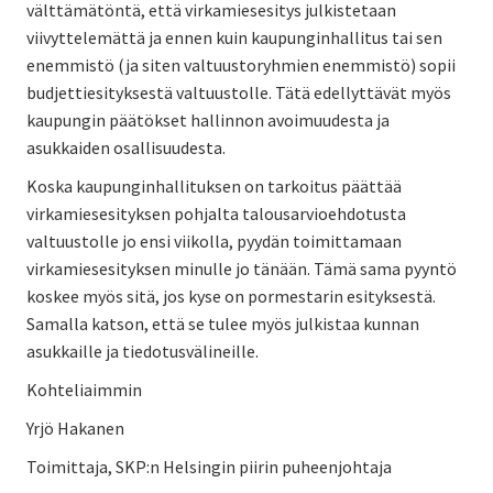
välttämätöntä, että virkamiesesitys julkistetaan
viivyttelemättä ja ennen kuin kaupunginhallitus tai sen
enemmistö (ja siten valtuustoryhmien enemmistö) sopii
budjettiesityksestä valtuustolle. Tätä edellyttävät myös
kaupungin päätökset hallinnon avoimuudesta ja
asukkaiden osallisuudesta.
Koska kaupunginhallituksen on tarkoitus päättää
virkamiesesityksen pohjalta talousarvioehdotusta
valtuustolle jo ensi viikolla, pyydän toimittamaan
virkamiesesityksen minulle jo tänään. Tämä sama pyyntö
koskee myös sitä, jos kyse on pormestarin esityksestä.
Samalla katson, että se tulee myös julkistaa kunnan
asukkaille ja tiedotusvälineille.
Kohteliaimmin
Yrjö Hakanen
Toimittaja, SKP:n Helsingin piirin puheenjohtaja