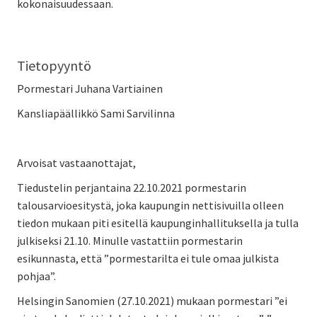
kokonaisuudessaan.
Tietopyyntö
Pormestari Juhana Vartiainen
Kansliapäällikkö Sami Sarvilinna
Arvoisat vastaanottajat,
Tiedustelin perjantaina 22.10.2021 pormestarin
talousarvioesitystä, joka kaupungin nettisivuilla olleen
tiedon mukaan piti esitellä kaupunginhallituksella ja tulla
julkiseksi 21.10. Minulle vastattiin pormestarin
esikunnasta, että ”pormestarilta ei tule omaa julkista
pohjaa”.
Helsingin Sanomien (27.10.2021) mukaan pormestari ”ei