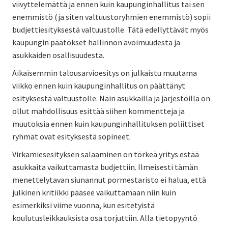
viivyttelemättä ja ennen kuin kaupunginhallitus tai sen
enemmistö (ja siten valtuustoryhmien enemmistö) sopii
budjettiesityksestä valtuustolle. Tätä edellyttävät myös
kaupungin päätökset hallinnon avoimuudesta ja
asukkaiden osallisuudesta.
Aikaisemmin talousarvioesitys on julkaistu muutama
viikko ennen kuin kaupunginhallitus on päättänyt
esityksestä valtuustolle. Näin asukkailla ja järjestöillä on
ollut mahdollisuus esittää siihen kommentteja ja
muutoksia ennen kuin kaupunginhallituksen poliittiset
ryhmät ovat esityksestä sopineet.
Virkamiesesityksen salaaminen on törkeä yritys estää
asukkaita vaikuttamasta budjettiin. Ilmeisesti tämän
menettelytavan siunannut pormestaristo ei halua, että
julkinen kritiikki pääsee vaikuttamaan niin kuin
esimerkiksi viime vuonna, kun esitetyistä
koulutusleikkauksista osa torjuttiin. Alla tietopyyntö