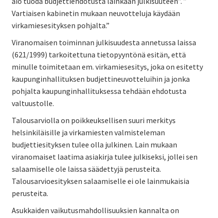
aio tuoda budjettiehdotusta lainkaan julkisuuteen”. ”
Vartiaisen kabinetin mukaan neuvotteluja käydään
virkamiesesityksen pohjalta.”
Viranomaisen toiminnan julkisuudesta annetussa laissa
(621/1999) tarkoitettuna tietopyyntönä esitän, että
minulle toimitetaan em. virkamiesesitys, joka on esitetty
kaupunginhallituksen budjettineuvotteluihin ja jonka
pohjalta kaupunginhallituksessa tehdään ehdotusta
valtuustolle.
Talousarviolla on poikkeuksellisen suuri merkitys
helsinkiläisille ja virkamiesten valmisteleman
budjettiesityksen tulee olla julkinen. Lain mukaan
viranomaiset laatima asiakirja tulee julkiseksi, jollei sen
salaamiselle ole laissa säädettyjä perusteita.
Talousarvioesityksen salaamiselle ei ole lainmukaisia
perusteita.
Asukkaiden vaikutusmahdollisuuksien kannalta on