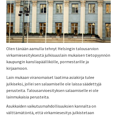
Olen tänään aamulla tehnyt Helsingin talousarvion
virkamiesesityksestä julkisuuslain mukaisen tietopyynnön
kaupungin kansliapäällikölle, pormestarille ja
kirjaamoon.
Lain mukaan viranomaiset laatima asiakirja tulee
julkiseksi, jollei sen salaamiselle ole laissa säädettyjä
perusteita. Talousarvioesityksen salaamiselle ei ole
lainmukaisia perusteita.
Asukkaiden vaikutusmahdollisuuksien kannalta on
välttämätöntä, että virkamiesesitys julkistetaan